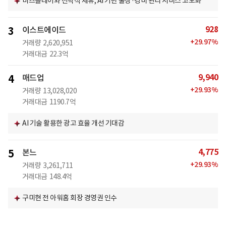
비즈플레이와 전략적 제휴, AI 기반 출장·경비 관리 서비스 고도화
928
3
이스트에이드
+
29.97
%
거래량
2,620,951
거래대금
22.3억
9,940
4
매드업
+
29.93
%
거래량
13,028,020
거래대금
1190.7억
AI 기술 활용한 광고 효율 개선 기대감
4,775
5
본느
+
29.93
%
거래량
3,261,711
거래대금
148.4억
구미현 전 아워홈 회장 경영권 인수