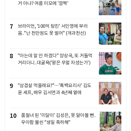
거 아냐? 여름 미모에 '깜짝'
7
브라이언, '100억 탕진' 서인영에 부러
움.."난 천만원도 못 벌어" (개과천선)
8
"아는데 말 안 하겠다" 양상국, 또 거들먹
거리더니..대굴욕('왕은 무얼 자셨는가')
9
"삼겹살 먹을래요?"…'흑백요리사' 김도
윤 셰프, 배우 김서연과 4년째 열애
10
품절녀 된 '미달이' 김성은, 못 알아볼 뻔..
우아함 물씬 "생일 축하해"