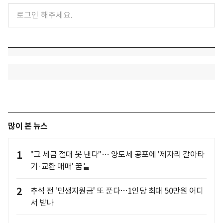
많이 본 뉴스
1
"그 세금 절대 못 낸다"… 양도세 공포에 '제자리 갈아타
기·교환 매매' 꿈틀
2
추석 전 '민생지원금' 또 푼다…1인당 최대 50만원 어디
서 받나