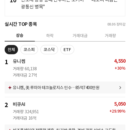
10
광통신 병목"
실시간 TOP 종목
08.06
장마감
상승
하락
거래대금
거래량
전체
코스피
코스닥
ETF
4,550
1
유니켐
+
30
%
거래량
60,138
거래대금
2.7억
유니켐, 美 루미아 테크놀로지스 인수…85억7400만원
5,050
2
비큐AI
+
29.99
%
거래량
324,951
거래대금
16억