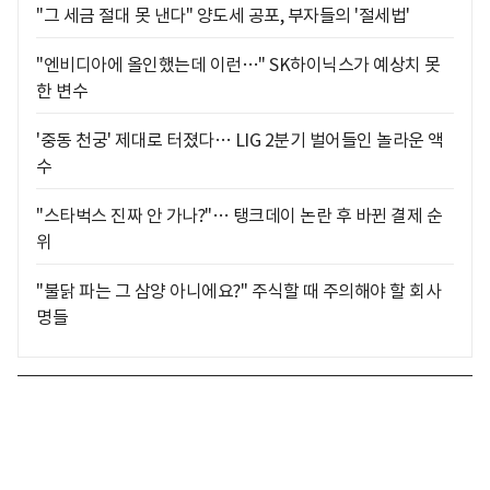
"그 세금 절대 못 낸다" 양도세 공포, 부자들의 '절세법'
"엔비디아에 올인했는데 이런…" SK하이닉스가 예상치 못
한 변수
'중동 천궁' 제대로 터졌다… LIG 2분기 벌어들인 놀라운 액
수
"스타벅스 진짜 안 가나?"… 탱크데이 논란 후 바뀐 결제 순
위
"불닭 파는 그 삼양 아니에요?" 주식할 때 주의해야 할 회사
명들