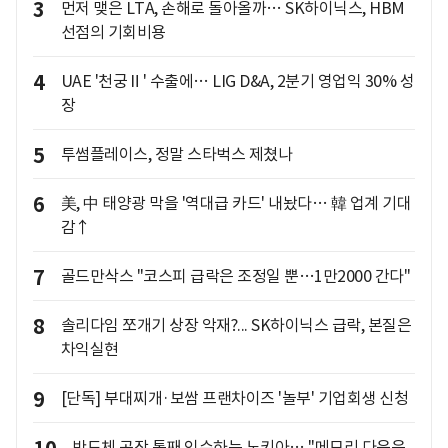
3
먼저 맺은 LTA, 손해로 돌아올까… SK하이닉스, HBM
선점의 기회비용
4
UAE '천궁Ⅱ' 수출에… LIG D&A, 2분기 영업익 30% 성
장
5
투썸플레이스, 정말 스타벅스 제쳤나
6
美, 中 태양광 막을 '역대급 카드' 내놨다… 韓 업계 기대
감↑
7
골드만삭스 "코스피 급락은 조정일 뿐…1만2000 간다"
8
솔리다임 쪼개기 상장 악재?... SK하이닉스 급락, 본질은
차익실현
9
[단독] 부대찌개·보쌈 프랜차이즈 '놀부' 기업회생 신청
반도체 공장 통째 인수하는 노키아… "메모리 다음은