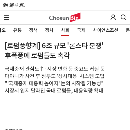
이오
유통
정책
정치
사회
국제
사이언스조선
문
[로펌풍향계] 6조 규모 '론스타 분쟁'
후폭풍에 로펌들도 촉각
국제중재 관심도↑·시장 변화 등 중요도 커질 듯
다야니가 사건 후 정부도 '상시대응' 시스템 도입
"'국제중재 대응력 높이자' 논의 시작될 가능성"
시장서 입지 달라진 국내 로펌들, 대응역량 확대