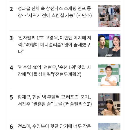
2
성과급 잔치 속 삼전닉스 소개팅 연프 등
장…"사귀기 전에 스킨십 가능" (사만추)
3
'전자발찌 1호' 고영욱, 이번엔 이지혜 저
격.."49평이 미니멀리즘? 많이 출세했구
나"
4
'연수입 40억' 전현무, '순천 1위' 맛집 사
장에 "아들 삼아줘"('전현무계획2')
5
황재근, 현실 벽 부딪혀 '프러포즈' 포기..
서진주 "결혼할 줄" 눈물 ('커플팰리스2')
6
전소미, 수영복이 핫걸 담기에 너무 작은