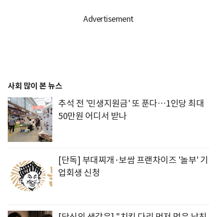
사회 많이 본 뉴스
추석 전 '민생지원금' 또 푼다…1인당 최대
50만원 어디서 받나
[단독] 부대찌개·보쌈 프랜차이즈 '놀부' 기
업회생 신청
[당신의 생각은] "치킨 다리 먼저 먹은 남친,