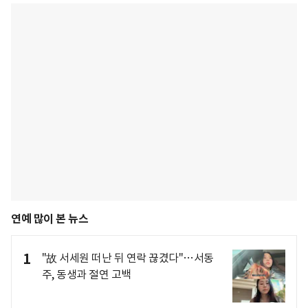
연예 많이 본 뉴스
1
"故 서세원 떠난 뒤 연락 끊겼다"…서동
주, 동생과 절연 고백