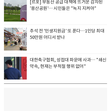
[르포] 부동산 공급 대책에 뜨거운 감자된
'용산공원'… 시민들은 "녹지 지켜야"
추석 전 '민생지원금' 또 푼다…1인당 최대
50만원 어디서 받나
대한축구협회, 성접대 파문에 사과… "쇄신
약속, 현재는 부적절 행위 없어"