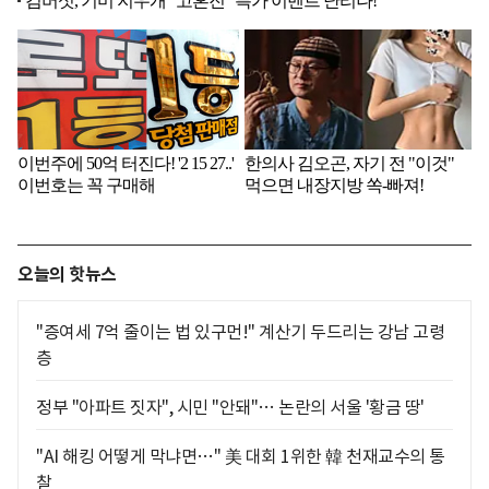
오늘의 핫뉴스
"증여세 7억 줄이는 법 있구먼!" 계산기 두드리는 강남 고령
층
정부 "아파트 짓자", 시민 "안돼"… 논란의 서울 '황금 땅'
"AI 해킹 어떻게 막냐면…" 美 대회 1위한 韓 천재교수의 통
찰