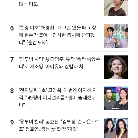
않는 미모
6
'통영 야호' 허경환 "개그맨 됐을 때 고향
에 현수막 붙어‥감사한 동시에 창피했
다" [순간포착]
7
'암투병 사망' 故강명주, 유작 '폭싹 속았수
다'로 재조명..아이유와 강렬 대치
8
'전자발찌 1호' 고영욱, 이번엔 이지혜 저
격.."49평이 미니멀리즘? 많이 출세했구
나"
9
'유부녀 킬러' 공효진·'김부장' 손나은·'호
프' 정호연..총든 女 활약 '짜릿'