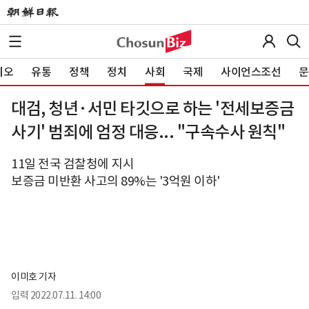
이오
유통
정책
정치
사회
국제
사이언스조선
문
대검, 청년·서민 타깃으로 하는 '전세보증금
사기' 범죄에 엄정 대응... "구속수사 원칙"
11일 전국 검찰청에 지시
보증금 미반환 사고의 89%는 '3억원 이하'
이미호 기자
입력
2022.07.11. 14:00