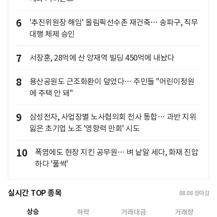
6
'추진위원장 해임' 올림픽선수촌 재건축… 송파구, 직무
대행 체제 승인
7
서장훈, 28억에 산 양재역 빌딩 450억에 내놨다
8
용산공원도 근조화환이 덮었다… 주민들 "어린이정원
에 주택 안 돼"
9
삼성전자, 사업장별 노사협의회 전사 통합… 과반 지위
잃은 초기업 노조 '영향력 만회' 시도
10
폭염에도 현장 지킨 공무원… 벼 낱알 세다, 화재 진압
하다 '풀썩'
실시간 TOP 종목
08.08
장마감
상승
하락
거래대금
거래량