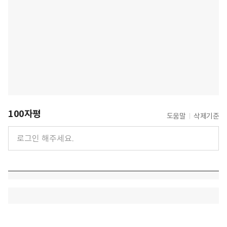
100자평
도움말
삭제기준