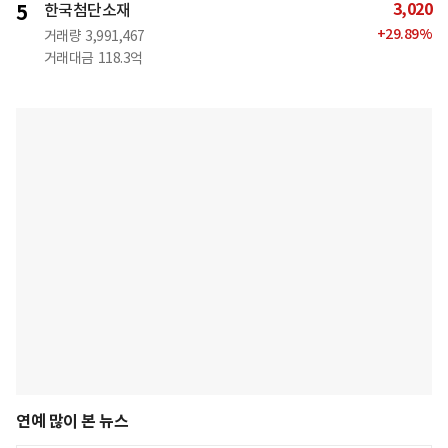
3,020
5
한국첨단소재
+
29.89
%
거래량
3,991,467
거래대금
118.3억
연예 많이 본 뉴스