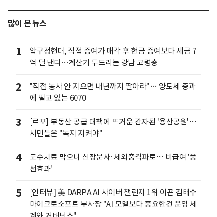
많이 본 뉴스
1
압구정현대, 직접 증여가 매각 후 현금 증여보다 세금 7
억 덜 낸다…계산기 두드리는 강남 고령층
2
"직접 농사 안 지으면 내년까지 팔아라"… 양도세 중과
에 떨고 있는 6070
3
[르포] 부동산 공급 대책에 뜨거운 감자된 '용산공원'…
시민들은 "녹지 지켜야"
4
도수치료 막으니 신장분사·체외충격파로… 비급여 '풍
선효과'
5
[인터뷰] 美 DARPA AI 사이버 챌린지 1위 이끈 김태수
마이크로소프트 부사장 "AI 모델보다 중요한건 운영 체
계와 거버넌스"