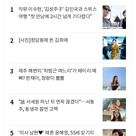
1
악뮤 이수현, '김성주子' 김민국과 스위스
여행 "첫 만남에 2시간 넘게 기다렸다"
2
[사진]청담동에 뜬 김희애
3
제주 해변의 '차범근 며느리'가 왜이리 예
뻐? 한채아, 청량미 뿜뿜
4
"故 서세원 떠난 뒤 연락 끊겼다"…서동
주, 동생과 절연 고백
5
'의사 남편♥' 재혼 윤해영, 55세 믿기지