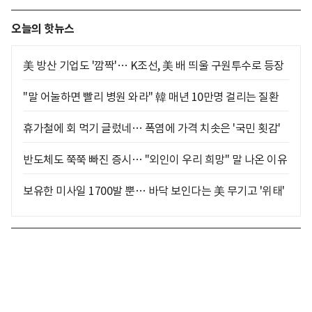
오늘의 핫뉴스
美 방산 기업도 '깜짝'… K조선, 美 배 띄울 구원투수로 등장
"말 어눌하면 빨리 병원 와라" 韓 매년 10만명 걸리는 질환
휴가철에 회 먹기 글렀네… 폭염에 가격 치솟은 '국민 횟감'
반도체도 쭉쭉 빠진 증시… "외인이 우리 희망" 말 나온 이유
보유한 미사일 1700발 뿐… 바닥 보인다는 美 무기고 '위태'