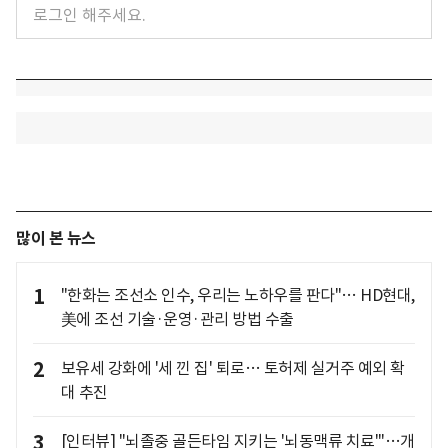
많이 본 뉴스
1
"한화는 조선소 인수, 우리는 노하우를 판다"… HD현대,
美에 조선 기술·운영·관리 방법 수출
2
보유세 강화에 '세 낀 집' 퇴로… 토허제 실거주 예외 확
대 추진
3
[인터뷰] "뇌졸중 골든타임 지키는 '뇌동맥류 치료'"…개