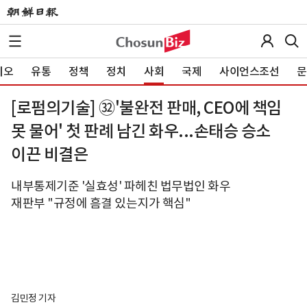
이오
유통
정책
정치
사회
국제
사이언스조선
문
[로펌의기술] ㉜'불완전 판매, CEO에 책임
못 물어' 첫 판례 남긴 화우...손태승 승소
이끈 비결은
내부통제기준 '실효성' 파헤친 법무법인 화우
재판부 "규정에 흠결 있는지가 핵심"
김민정 기자