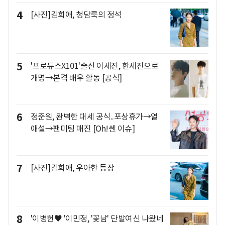
4
[사진]김희애, 청담룩의 정석
5
'프로듀스X101'출신 이세진, 한세진으로
개명→본격 배우 활동 [공식]
6
정준원, 완벽한 대세 공식..포상휴가→열
애설→팬미팅 매진 [Oh!쎈 이슈]
7
[사진]김희애, 우아한 등장
8
'이병헌♥ '이민정, '꽃남' 단발여신 나왔네