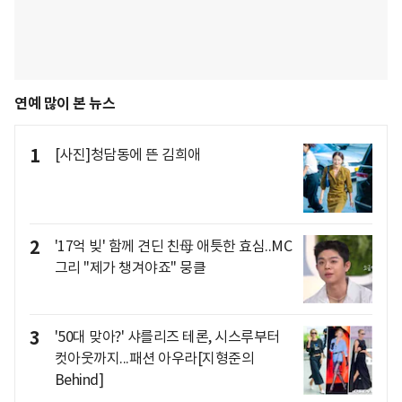
연예 많이 본 뉴스
1
[사진]청담동에 뜬 김희애
2
'17억 빚' 함께 견딘 친母 애틋한 효심..MC
그리 "제가 챙겨야죠" 뭉클
3
'50대 맞아?' 샤를리즈 테론, 시스루부터
컷아웃까지...패션 아우라[지형준의
Behind]