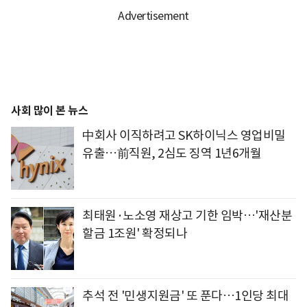
사회 많이 본 뉴스
中회사 이직하려고 SK하이닉스 영업비밀
유출…前직원, 2심도 징역 1년6개월
최태원·노소영 재상고 기한 임박…'재산분
할금 1조원' 확정되나
추석 전 '민생지원금' 또 푼다…1인당 최대