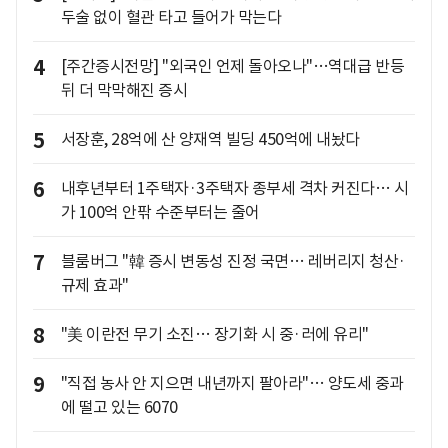
두술 없이 혈관 타고 들어가 막는다
4
[주간증시전망] "외국인 언제 돌아오나"…역대급 반등
뒤 더 막막해진 증시
5
서장훈, 28억에 산 양재역 빌딩 450억에 내놨다
6
내후년부터 1주택자·3주택자 종부세 격차 커진다… 시
가 100억 안팎 수준부터는 줄어
7
블룸버그 "韓 증시 변동성 진정 국면… 레버리지 청산·
규제 효과"
8
"美 이란전 무기 소진… 장기화 시 중·러에 유리"
9
"직접 농사 안 지으면 내년까지 팔아라"… 양도세 중과
에 떨고 있는 6070