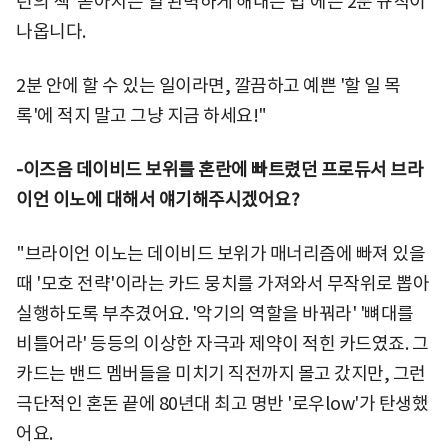
런의 책 '쏟아지는 일 완벽하게 해내는 법'에는 2분 규칙이
나옵니다.
2분 안에 할 수 있는 일이라면, 깔끔하고 예쁜 '할 일 목
록'에 적지 말고 그냥 지금 하세요!"
-이즈음 데이비드 보위를 혼란에 빠트렸던 프로듀서 브라
이언 이노에 대해서 얘기해주시겠어요?
"브라이언 이노는 데이비드 보위가 매너리즘에 빠져 있을
때 '모호 전략'이라는 카드 뭉치를 가져와서 무작위로 뽑아
실행하도록 부추겼어요. '악기의 역할을 바꿔라' '뼈대를
비틀어라' 등등의 이상한 자극과 제약이 적힌 카드였죠. 그
카드는 밴드 멤버들을 미치기 직전까지 몰고 갔지만, 그런
극단적인 혼돈 끝에 80년대 최고 명반 '로우low'가 탄생했
어요.