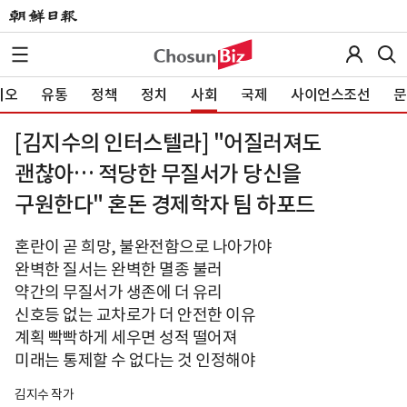
이오
유통
정책
정치
사회
국제
사이언스조선
문
[김지수의 인터스텔라] "어질러져도
괜찮아… 적당한 무질서가 당신을
구원한다" 혼돈 경제학자 팀 하포드
혼란이 곧 희망, 불완전함으로 나아가야
완벽한 질서는 완벽한 멸종 불러
약간의 무질서가 생존에 더 유리
신호등 없는 교차로가 더 안전한 이유
계획 빡빡하게 세우면 성적 떨어져
미래는 통제할 수 없다는 것 인정해야
김지수 작가