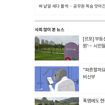
벼 낱알 세다 풀썩… 공무원 목숨 앗아간
사회 많이 본 뉴스
[르포] 부동
원'… 시민들
"파혼할까요
비신부
폭염에도 현장