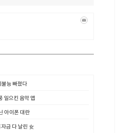
제불능 빠졌다
풍 일으킨 음악 앱
아닌 아이폰 대란
혼자금 다 날린 女