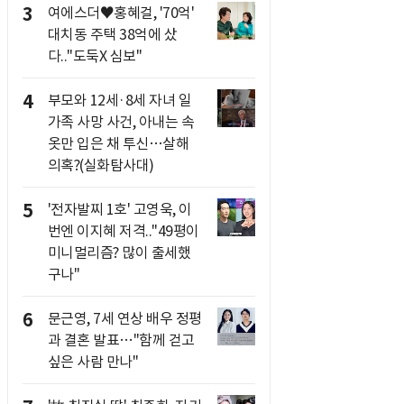
3
여에스더♥홍혜걸, '70억'
대치동 주택 38억에 샀
다.."도둑X 심보"
4
부모와 12세·8세 자녀 일
가족 사망 사건, 아내는 속
옷만 입은 채 투신…살해
의혹?(실화탐사대)
5
'전자발찌 1호' 고영욱, 이
번엔 이지혜 저격.."49평이
미니멀리즘? 많이 출세했
구나"
6
문근영, 7세 연상 배우 정평
과 결혼 발표…"함께 걷고
싶은 사람 만나"