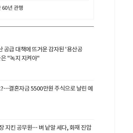
 60년 관행
산 공급 대책에 뜨거운 감자된 '용산공
은 "녹지 지켜야"
?…결혼자금 5500만원 주식으로 날린 예
 지킨 공무원… 벼 낱알 세다, 화재 진압