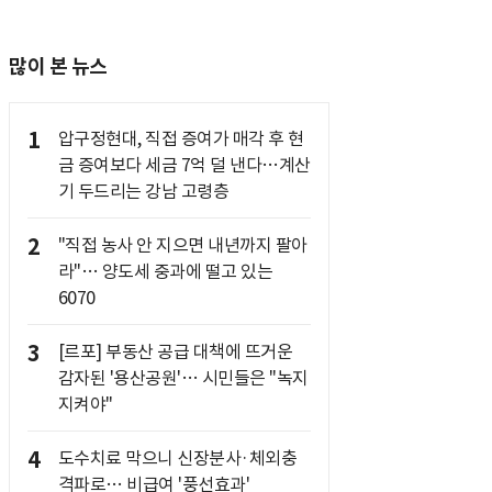
많이 본 뉴스
1
압구정현대, 직접 증여가 매각 후 현
금 증여보다 세금 7억 덜 낸다…계산
기 두드리는 강남 고령층
2
"직접 농사 안 지으면 내년까지 팔아
라"… 양도세 중과에 떨고 있는
6070
3
[르포] 부동산 공급 대책에 뜨거운
감자된 '용산공원'… 시민들은 "녹지
지켜야"
4
도수치료 막으니 신장분사·체외충
격파로… 비급여 '풍선효과'