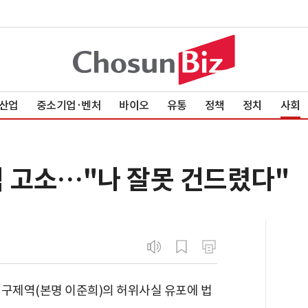
산업
중소기업·벤처
바이오
유통
정책
정치
사회
역 고소…"나 잘못 건드렸다"
 구제역(본명 이준희)의 허위사실 유포에 법