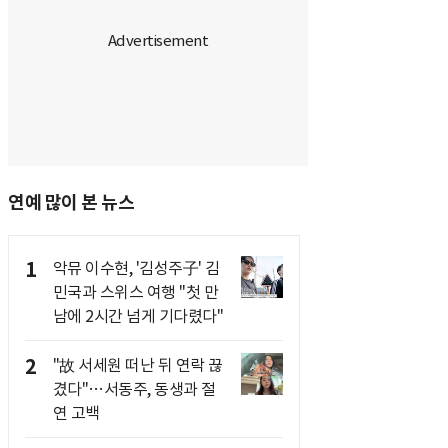
연예 많이 본 뉴스
1
악뮤 이수현, '김성주子' 김
민국과 스위스 여행 "첫 만
남에 2시간 넘게 기다렸다"
2
"故 서세원 떠난 뒤 연락 끊
겼다"…서동주, 동생과 절
연 고백