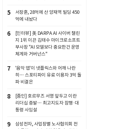
5
서장훈, 28억에 산 양재역 빌딩 450
억에 내놨다
6
[인터뷰] 美 DARPA AI 사이버 챌린
지 1위 이끈 김태수 마이크로소프트
부사장 "AI 모델보다 중요한건 운영
체계와 거버넌스"
7
'음악 앱'이 넷플릭스와 어깨 나란
히… 스포티파이 유료 이용자 3억 돌
파 비결은
8
[줌인] 호르무즈 서명 앞두고 이란
리더십 증발… 최고지도자 잠행·대
통령 사임설
9
삼성전자, 사업장별 노사협의회 전