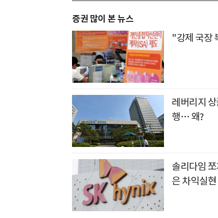
증권 많이 본 뉴스
"강제 국장 
레버리지 상품
행… 왜?
솔리다임 쪼개
은 차익실현