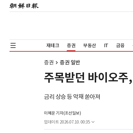
재테크
증권
부동산
IT
금융
증권
증권 일반
주목받던 바이오주,
금리 상승 등 악재 쏟아져
이혜운 기자(조선일보)
업데이트
2026.07.10. 00:35