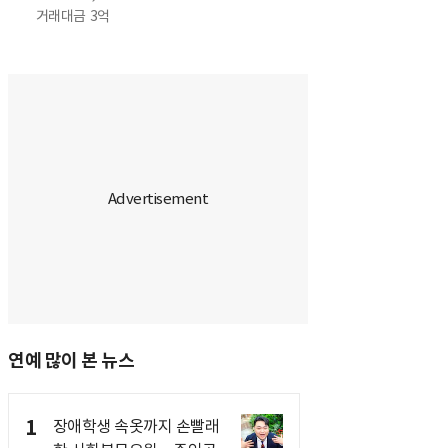
거래대금
3억
연예 많이 본 뉴스
1
장애학생 속옷까지 손빨래