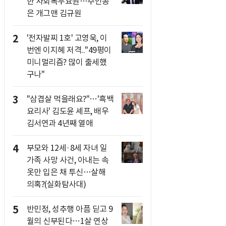
한 사회복무요원…주인공
은 개그맨 김규원
2
'전자발찌 1호' 고영욱, 이
번엔 이지혜 저격.."49평이
미니멀리즘? 많이 출세했
구나"
3
"삼겹살 먹을래요?"…'흑백
요리사' 김도윤 셰프, 배우
김서연과 4년째 열애
4
부모와 12세·8세 자녀 일
가족 사망 사건, 아내는 속
옷만 입은 채 투신…살해
의혹?(실화탐사대)
5
반민정, 성추행 아픔 딛고 9
월의 신부된다…1살 연상