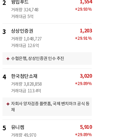
1,554
2
윙입푸드
+
29.93
%
거래량
324,748
거래대금
5억
1,203
3
상상인증권
+
29.91
%
거래량
1,048,727
거래대금
12.6억
수협은행, 상상인증권 인수 추진
3,020
4
한국첨단소재
+
29.89
%
거래량
3,828,858
거래대금
113.4억
자회사 양자검증 플랫폼, 국제 벤치마크 공식 등
재
5,910
5
유니켐
+
29.89
%
거래량
49,970