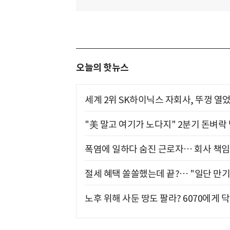
오늘의 핫뉴스
세계 2위 SK하이닉스 자회사, 뚜껑 열
"美 말고 여기가 노다지" 2분기 돈벼락
폭염에 일하다 숨진 근로자… 회사 책임
절세 혜택 쏠쏠했는데 끝?… "일단 만기
노후 위해 사둔 땅도 팔라? 6070에게 닥