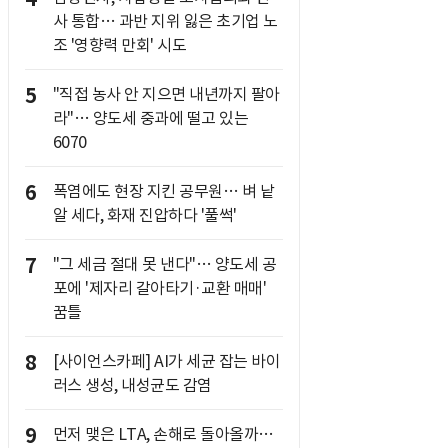
사 통합… 과반 지위 잃은 초기업 노
조 '영향력 만회' 시도
5
"직접 농사 안 지으면 내년까지 팔아
라"… 양도세 중과에 떨고 있는
6070
6
폭염에도 현장 지킨 공무원… 벼 낱
알 세다, 화재 진압하다 '풀썩'
7
"그 세금 절대 못 낸다"… 양도세 공
포에 '제자리 갈아타기·교환 매매'
꿈틀
8
[사이언스카페] AI가 세균 잡는 바이
러스 생성, 내성균도 감염
9
먼저 맺은 LTA, 손해로 돌아올까…