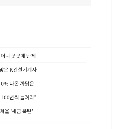
었더니 곳곳에 난제
 맞은 K건설기계사
 0% 나온 까닭은
 100년씩 늘려라"
쳐올 '세금 폭탄'