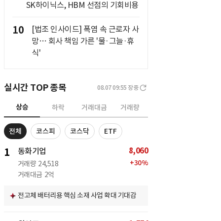
SK하이닉스, HBM 선점의 기회비용
10
[법조 인사이드] 폭염 속 근로자 사
망… 회사 책임 가른 '물·그늘·휴
식'
실시간 TOP 종목
08.07 09:55
장중
상승
하락
거래대금
거래량
전체
코스피
코스닥
ETF
8,060
1
동화기업
+
30
%
거래량
24,518
거래대금
2억
전고체 배터리용 핵심 소재 사업 확대 기대감