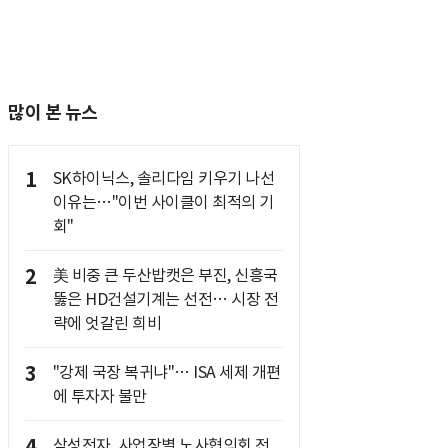
많이 본 뉴스
1
SK하이닉스, 솔리다임 키우기 나선
이유는…"이번 사이클이 최적의 기
회"
2
美 비중 큰 두산밥캣은 부진, 신흥국
뚫은 HD건설기계는 선전… 시장 전
략에 엇갈린 희비
3
"강제 국장 복귀냐"… ISA 세제 개편
에 투자자 불만
4
삼성전자, 사업장별 노사협의회 전