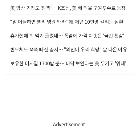
美 방산 기업도 '깜짝'… K조선, 美 배 띄울 구원투수로 등장
"말 어눌하면 빨리 병원 와라" 韓 매년 10만명 걸리는 질환
휴가철에 회 먹기 글렀네… 폭염에 가격 치솟은 '국민 횟감'
반도체도 쭉쭉 빠진 증시… "외인이 우리 희망" 말 나온 이유
보유한 미사일 1700발 뿐… 바닥 보인다는 美 무기고 '위태'