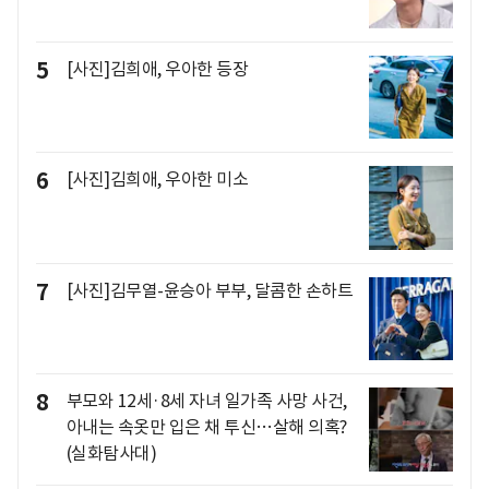
5
[사진]김희애, 우아한 등장
6
[사진]김희애, 우아한 미소
7
[사진]김무열-윤승아 부부, 달콤한 손하트
8
부모와 12세·8세 자녀 일가족 사망 사건,
아내는 속옷만 입은 채 투신…살해 의혹?
(실화탐사대)