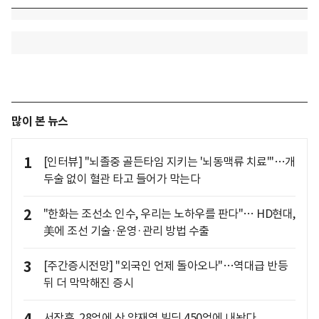
많이 본 뉴스
1
[인터뷰] "뇌졸중 골든타임 지키는 '뇌동맥류 치료'"…개
두술 없이 혈관 타고 들어가 막는다
2
"한화는 조선소 인수, 우리는 노하우를 판다"… HD현대,
美에 조선 기술·운영·관리 방법 수출
3
[주간증시전망] "외국인 언제 돌아오나"…역대급 반등
뒤 더 막막해진 증시
서장훈, 28억에 산 양재역 빌딩 450억에 내놨다