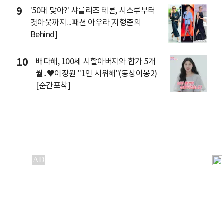
9
'50대 맞아?' 샤를리즈 테론, 시스루부터
컷아웃까지...패션 아우라[지형준의
Behind]
10
배다해, 100세 시할아버지와 합가 5개
월..♥이장원 "1인 시위해"(동상이몽2)
[순간포착]
개인정보처리방침
앱설치(Android)
본 사이트의 주가 시세정보는 정보 제공 목적이며, 오류가
발생하거나 지연될 수 있습니다.