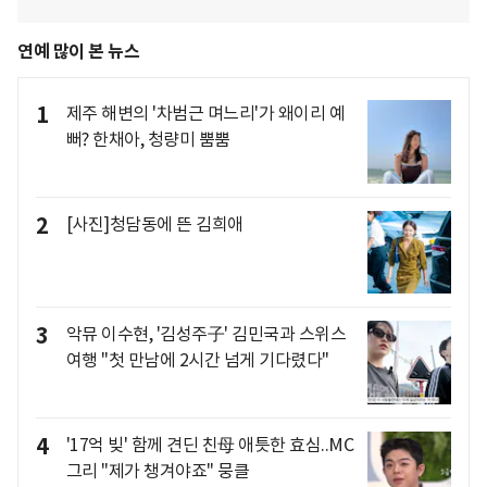
연예 많이 본 뉴스
1
제주 해변의 '차범근 며느리'가 왜이리 예
뻐? 한채아, 청량미 뿜뿜
2
[사진]청담동에 뜬 김희애
3
악뮤 이수현, '김성주子' 김민국과 스위스
여행 "첫 만남에 2시간 넘게 기다렸다"
4
'17억 빚' 함께 견딘 친母 애틋한 효심..MC
그리 "제가 챙겨야죠" 뭉클