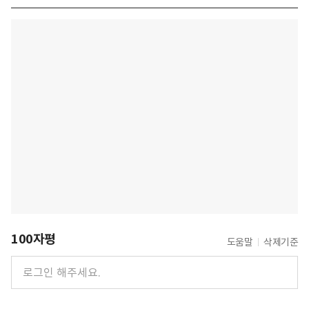
100자평
도움말
삭제기준