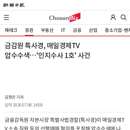
재테크
증권
부동산
IT
금융
산업
중소기업·벤
금감원 특사경, 매일경제TV
압수수색…'인지수사 1호' 사건
김정은 기자
입력
2026.07.08. 14:58
금융감독원 자본시장 특별사법경찰(특사경)이 매일경제T
V 소속 직원 등의 선행매매 혐의를 포착해 압수수색에 나