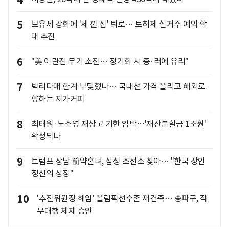
4
5
보유세 강화에 '세 낀 집' 퇴로… 토허제 실거주 예외 확
대 추진
6
"美 이란전 무기 소진… 장기화 시 중·러에 유리"
7
박리다매 한계 부딪혔나… 국내선 가격 올리고 해외로
향하는 저가커피
8
최태원·노소영 재상고 기한 임박…'재산분할금 1조원'
확정되나
9
트럼프 장남 前약혼녀, 삼성 조선소 찾아… "한국 장인
정신의 상징"
10
'추진위원장 해임' 올림픽선수촌 재건축… 송파구, 직
무대행 체제 승인