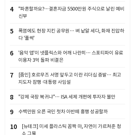
4
"파혼할까요?…결혼자금 5500만원 주식으로 날린 예비
신부
5
폭염에도 현장 지킨 공무원… 벼 낱알 세다, 화재 진압하
다 '풀썩'
6
'음악 앱'이 넷플릭스와 어깨 나란히… 스포티파이 유료
이용자 3억 돌파 비결은
7
[줌인] 호르무즈 서명 앞두고 이란 리더십 증발… 최고
지도자 잠행·대통령 사임설
8
"강제 국장 복귀냐"… ISA 세제 개편에 투자자 불만
9
수백만원 오른 국민 첫차 아반떼 흥행 성공할까
10
[뉴테크] 미세 플라스틱 꼼짝 마, 자연이 가르쳐준 청
소 그물