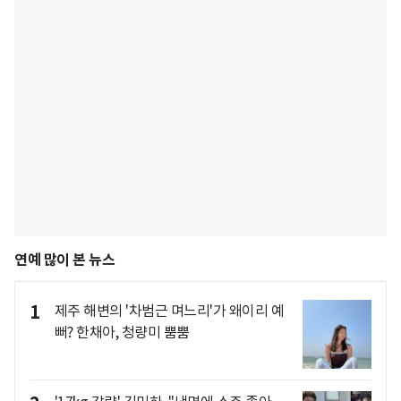
연예 많이 본 뉴스
1
제주 해변의 '차범근 며느리'가 왜이리 예
뻐? 한채아, 청량미 뿜뿜