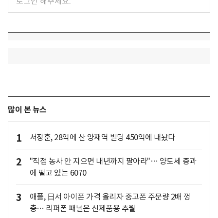
많이 본 뉴스
1
서장훈, 28억에 산 양재역 빌딩 450억에 내놨다
2
"직접 농사 안 지으면 내년까지 팔아라"… 양도세 중과
에 떨고 있는 6070
3
애플, 日서 아이폰 가격 올리자 중고폰 주문량 2배 껑
충… 리퍼폰 패널은 신제품용 추월