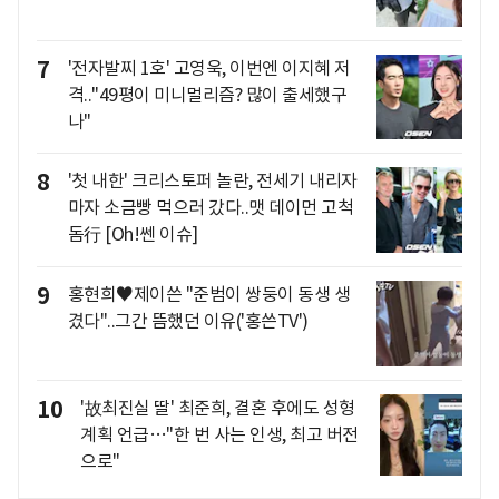
7
'전자발찌 1호' 고영욱, 이번엔 이지혜 저
격.."49평이 미니멀리즘? 많이 출세했구
나"
8
'첫 내한' 크리스토퍼 놀란, 전세기 내리자
마자 소금빵 먹으러 갔다..맷 데이먼 고척
돔行 [Oh!쎈 이슈]
9
홍현희♥제이쓴 "준범이 쌍둥이 동생 생
겼다"..그간 뜸했던 이유('홍쓴TV')
10
'故최진실 딸' 최준희, 결혼 후에도 성형
계획 언급…"한 번 사는 인생, 최고 버전
으로"