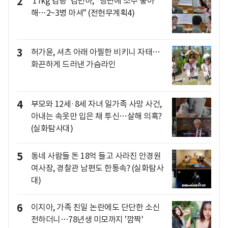
2
'17kg 감량' 김민하, "냉면에 소주 좋아
해…2~3병 마셔" (전현무계획4)
3
허가윤, 셔츠 아래 아찔한 비키니 자태…
화끈하게 드러낸 가슴라인
4
부모와 12세·8세 자녀 일가족 사망 사건,
아내는 속옷만 입은 채 투신…살해 의혹?
(실화탐사대)
5
동네 사람들 돈 18억 들고 사라진 안경원
여사장, 경찰관 남편도 한통속? (실화탐사
대)
6
이지아, 가족 친일 논란에도 단단한 소신
전하더니…78년생 미모까지 '깜짝'