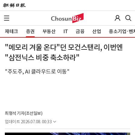
재테크
증권
부동산
IT
금융
산업
중소기업·벤
"메모리 겨울 온다"던 모건스탠리, 이번엔
"삼전닉스 비중 축소하라"
"주도주, AI 클라우드로 이동"
최형석 기자(조선일보)
업데이트
2026.07.08. 00:33