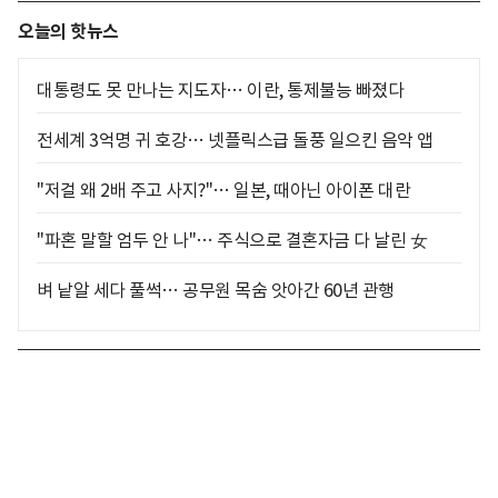
오늘의 핫뉴스
대통령도 못 만나는 지도자… 이란, 통제불능 빠졌다
전세계 3억명 귀 호강… 넷플릭스급 돌풍 일으킨 음악 앱
"저걸 왜 2배 주고 사지?"… 일본, 때아닌 아이폰 대란
"파혼 말할 엄두 안 나"… 주식으로 결혼자금 다 날린 女
벼 낱알 세다 풀썩… 공무원 목숨 앗아간 60년 관행