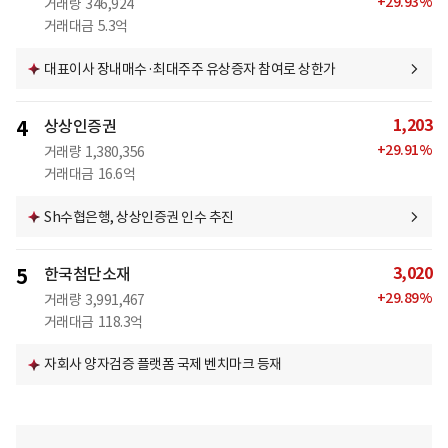
+
29.93
%
거래량
346,924
거래대금
5.3억
대표이사 장내매수·최대주주 유상증자 참여로 상한가
1,203
4
상상인증권
+
29.91
%
거래량
1,380,356
거래대금
16.6억
Sh수협은행, 상상인증권 인수 추진
3,020
5
한국첨단소재
+
29.89
%
거래량
3,991,467
거래대금
118.3억
자회사 양자검증 플랫폼 국제 벤치마크 등재