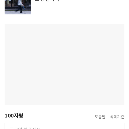
100자평
도움말
삭제기준