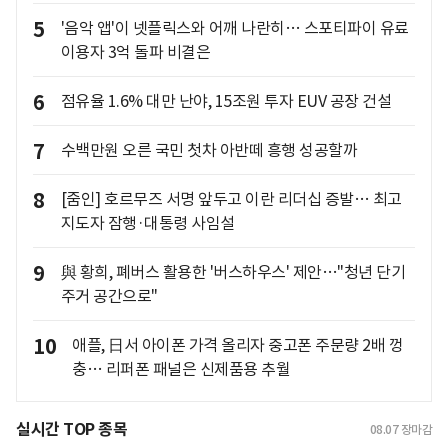
5
'음악 앱'이 넷플릭스와 어깨 나란히… 스포티파이 유료
이용자 3억 돌파 비결은
6
점유율 1.6% 대만 난야, 15조원 투자 EUV 공장 건설
7
수백만원 오른 국민 첫차 아반떼 흥행 성공할까
8
[줌인] 호르무즈 서명 앞두고 이란 리더십 증발… 최고
지도자 잠행·대통령 사임설
9
與 황희, 폐버스 활용한 '버스하우스' 제안…"청년 단기
주거 공간으로"
10
애플, 日서 아이폰 가격 올리자 중고폰 주문량 2배 껑
충… 리퍼폰 패널은 신제품용 추월
실시간 TOP 종목
08.07
장마감