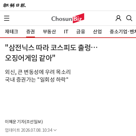
재테크
증권
부동산
IT
금융
산업
중소기업·벤
"삼전닉스 따라 코스피도 출렁…
오징어게임 같아"
외신, 큰 변동성에 우려 목소리
국내 증권가는 "일회성 하락"
이혜운 기자(조선일보)
업데이트
2026.07.08. 10:34