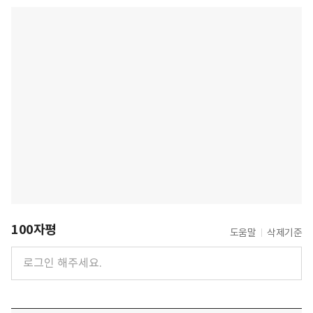
100자평
도움말
삭제기준