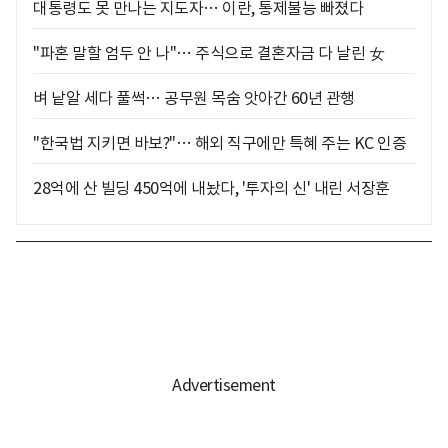
대통령도 못 만나는 지도자… 이란, 통제불능 빠졌다
"파혼 말할 엄두 안 나"… 주식으로 결혼자금 다 날린 女
벼 낱알 세다 풀썩… 공무원 목숨 앗아간 60년 관행
"한국법 지키면 바보?"… 해외 직구에만 특혜 주는 KC 인증
28억에 산 빌딩 450억에 내놨다, '투자의 신' 내린 서장훈