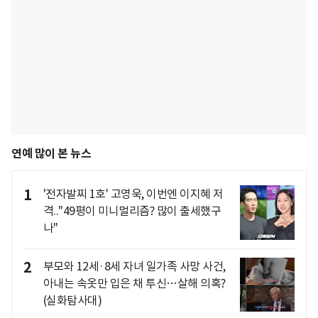
연예 많이 본 뉴스
1
'전자발찌 1호' 고영욱, 이번엔 이지혜 저
격.."49평이 미니멀리즘? 많이 출세했구
나"
2
부모와 12세·8세 자녀 일가족 사망 사건,
아내는 속옷만 입은 채 투신…살해 의혹?
(실화탐사대)