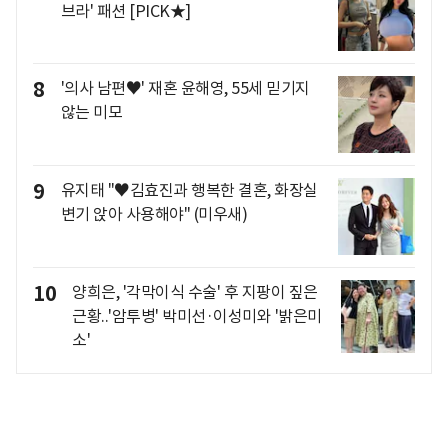
브라' 패션 [PICK★]
8
'의사 남편♥' 재혼 윤해영, 55세 믿기지
않는 미모
9
유지태 "♥김효진과 행복한 결혼, 화장실
변기 앉아 사용해야" (미우새)
10
양희은, '각막이식 수술' 후 지팡이 짚은
근황..'암투병' 박미선·이성미와 '밝은미
소'