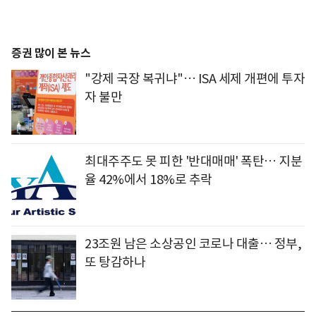
증권 많이 본 뉴스
"강제 국장 복귀냐"… ISA 세제 개편에 투자
자 불만
최대주주도 못 피한 '반대매매' 폭탄… 지분
율 42%에서 18%로 추락
23조원 남은 소상공인 코로나 대출… 정부,
또 탕감하나