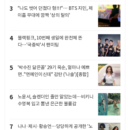
3
"나도 벗어 던졌다 형!!!"… BTS 지민, 제
이홉 무대에 깜짝 '상의 탈의'
4
블랙핑크, 10번째 생일에 완전체 뜬
다…'국중박'서 팬미팅
5
'박수진 닮은꼴' 29기 옥순, 얼마나 예쁘
면.."연예인이신데" 감탄 ('나솔')[종합]
6
노윤서, 슬렌더인 줄만 알았는데…비키니
수영복 입고 뽐낸 은근한 볼륨감
7
나나·제시·황승언…당당하게 공개한 '노