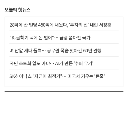
오늘의 핫뉴스
28억에 산 빌딩 450억에 내놨다, '투자의 신' 내린 서장훈
"K-굴착기 덕에 돈 벌어"… 금광 쏟아진 국가
벼 낱알 세다 풀썩… 공무원 목숨 앗아간 60년 관행
국민 초토화 일도 아냐… AI가 만든 '수퍼 무기'
SK하이닉스 "지금이 최적기"… 미국서 키우는 '돈줄'