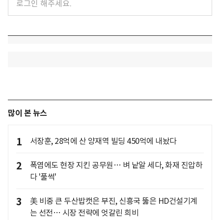
많이 본 뉴스
1
서장훈, 28억에 산 양재역 빌딩 450억에 내놨다
2
폭염에도 현장 지킨 공무원… 벼 낱알 세다, 화재 진압하
다 '풀썩'
3
美 비중 큰 두산밥캣은 부진, 신흥국 뚫은 HD건설기계
는 선전… 시장 전략에 엇갈린 희비