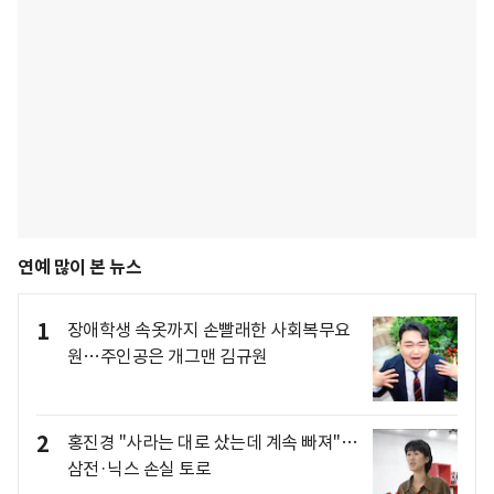
연예 많이 본 뉴스
1
장애학생 속옷까지 손빨래한 사회복무요
원…주인공은 개그맨 김규원
2
홍진경 "사라는 대로 샀는데 계속 빠져"…
삼전·닉스 손실 토로