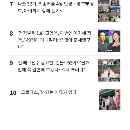
7
나솔 32기, 최종커플 4쌍 탄생…영호♥정
희, 아이까지 함께 품기로
8
'전자발찌 1호' 고영욱, 이번엔 이지혜 저
격.."49평이 미니멀리즘? 많이 출세했구
나"
9
전 배구선수 김요한, 건물주였어? "올해
안에 꼭 결혼해 보겠다…2세 부러워"
10
코르티스, 잘 되는 이유가 있다