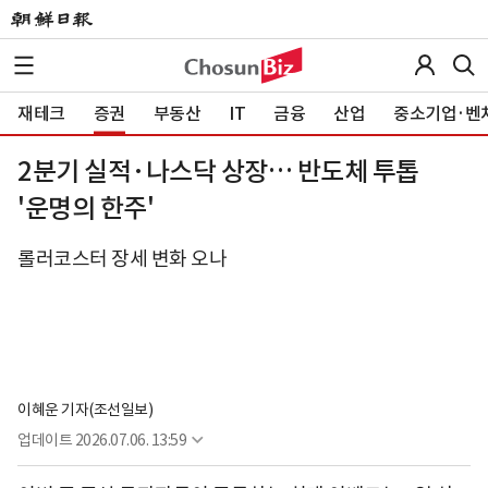
재테크
증권
부동산
IT
금융
산업
중소기업·벤
2분기 실적·나스닥 상장… 반도체 투톱
'운명의 한주'
롤러코스터 장세 변화 오나
이혜운 기자(조선일보)
업데이트
2026.07.06. 13:59