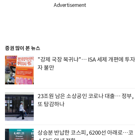
증권 많이 본 뉴스
"강제 국장 복귀냐"… ISA 세제 개편에 투자
자 불만
23조원 남은 소상공인 코로나 대출… 정부,
또 탕감하나
상승분 반납한 코스피, 6200선 아래로…코