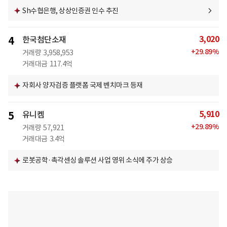
Sh수협은행, 상상인증권 인수 추진
3,020
4
한국첨단소재
+
29.89
%
거래량
3,958,953
거래대금
117.4억
자회사 양자검증 플랫폼 국제 벤치마크 등재
5,910
5
유니켐
+
29.89
%
거래량
57,921
거래대금
3.4억
로봇공학·촉각센싱 솔루션 사업 영위 소식에 주가 상승