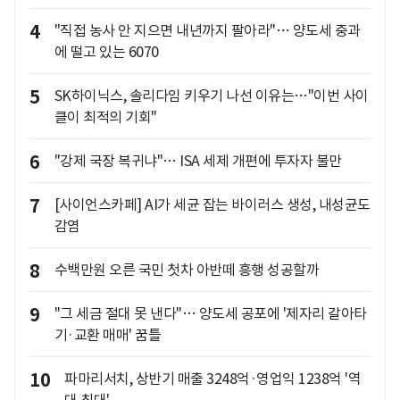
4
"직접 농사 안 지으면 내년까지 팔아라"… 양도세 중과
에 떨고 있는 6070
5
SK하이닉스, 솔리다임 키우기 나선 이유는…"이번 사이
클이 최적의 기회"
6
"강제 국장 복귀냐"… ISA 세제 개편에 투자자 불만
7
[사이언스카페] AI가 세균 잡는 바이러스 생성, 내성균도
감염
8
수백만원 오른 국민 첫차 아반떼 흥행 성공할까
9
"그 세금 절대 못 낸다"… 양도세 공포에 '제자리 갈아타
기·교환 매매' 꿈틀
10
파마리서치, 상반기 매출 3248억·영업익 1238억 '역