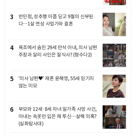
3
반민정, 성추행 아픔 딛고 9월의 신부된
다…1살 연상 사업가와 결혼
4
욕조에서 숨진 29세 만삭 아내, 의사 남편
주장과 달리 사인은 질식사? (형수다2)
5
'의사 남편♥' 재혼 윤해영, 55세 믿기지
않는 미모
6
부모와 12세·8세 자녀 일가족 사망 사건,
아내는 속옷만 입은 채 투신…살해 의혹?
(실화탐사대)