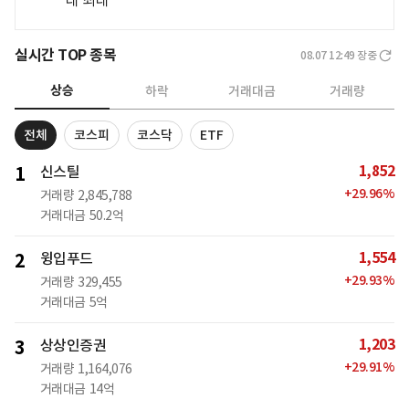
대 최대'
실시간 TOP 종목
08.07 12:49
장중
상승
하락
거래대금
거래량
전체
코스피
코스닥
ETF
1,852
1
신스틸
+
29.96
%
거래량
2,845,788
거래대금
50.2억
1,554
2
윙입푸드
+
29.93
%
거래량
329,455
거래대금
5억
1,203
3
상상인증권
+
29.91
%
거래량
1,164,076
거래대금
14억