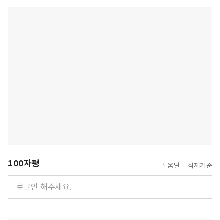
100자평
도움말
삭제기준