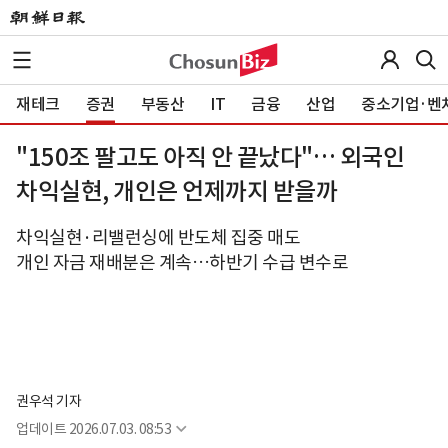
재테크
증권
부동산
IT
금융
산업
중소기업·벤
"150조 팔고도 아직 안 끝났다"… 외국인
차익실현, 개인은 언제까지 받을까
차익실현·리밸런싱에 반도체 집중 매도
개인 자금 재배분은 계속…하반기 수급 변수로
권우석 기자
업데이트
2026.07.03. 08:53