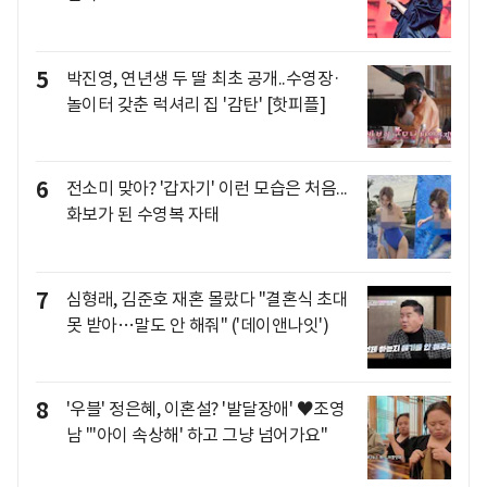
5
박진영, 연년생 두 딸 최초 공개..수영장·
놀이터 갖춘 럭셔리 집 '감탄' [핫피플]
6
전소미 맞아? '갑자기' 이런 모습은 처음...
화보가 된 수영복 자태
7
심형래, 김준호 재혼 몰랐다 "결혼식 초대
못 받아…말도 안 해줘" ('데이앤나잇')
8
'우블' 정은혜, 이혼설? '발달장애' ♥조영
남 "'아이 속상해' 하고 그냥 넘어가요"