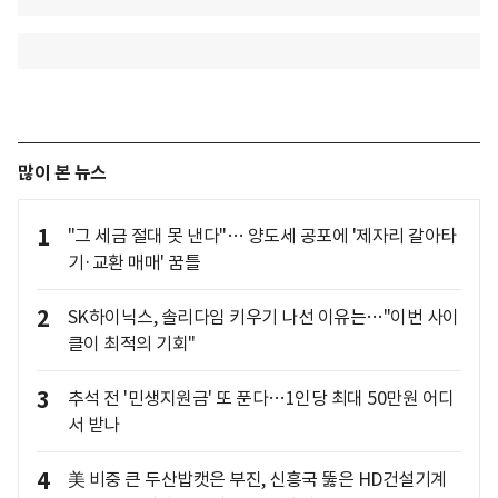
많이 본 뉴스
1
"그 세금 절대 못 낸다"… 양도세 공포에 '제자리 갈아타
기·교환 매매' 꿈틀
2
SK하이닉스, 솔리다임 키우기 나선 이유는…"이번 사이
클이 최적의 기회"
3
추석 전 '민생지원금' 또 푼다…1인당 최대 50만원 어디
서 받나
4
美 비중 큰 두산밥캣은 부진, 신흥국 뚫은 HD건설기계