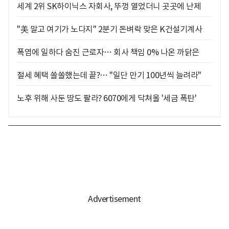
세계 2위 SK하이닉스 자회사, 뚜껑 열었더니 곳곳에 난제
"美 말고 여기가 노다지" 2분기 돈벼락 맞은 K건설기계사
폭염에 일하다 숨진 근로자… 회사 책임 0% 나온 까닭은
절세 혜택 쏠쏠했는데 끝?… "일단 만기 100년씩 늘려라"
노후 위해 사둔 땅도 팔라? 6070에게 닥쳐올 '세금 폭탄'