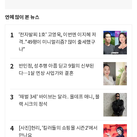
연예 많이 본 뉴스
1
'전자발찌 1호' 고영욱, 이번엔 이지혜 저
격.."49평이 미니멀리즘? 많이 출세했구
나"
2
반민정, 성추행 아픔 딛고 9월의 신부된
다…1살 연상 사업가와 결혼
3
'재벌 3세' 바이브는 달라.. 올데프 애니, 블
랙 시크의 정석
4
[사진]현리, '킬러들의 쇼핑몰 시즌2'에서
만나요