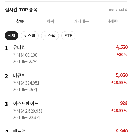
실시간 TOP 종목
08.07
장마감
상승
하락
거래대금
거래량
전체
코스피
코스닥
ETF
4,550
1
유니켐
+
30
%
거래량
60,138
거래대금
2.7억
5,050
2
비큐AI
+
29.99
%
거래량
324,951
거래대금
16억
928
3
이스트에이드
+
29.97
%
거래량
2,620,951
거래대금
22.3억
9,940
매드업