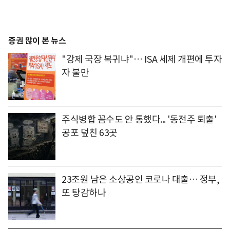
증권 많이 본 뉴스
"강제 국장 복귀냐"… ISA 세제 개편에 투자
자 불만
주식병합 꼼수도 안 통했다... '동전주 퇴출'
공포 덮친 63곳
23조원 남은 소상공인 코로나 대출… 정부,
또 탕감하나