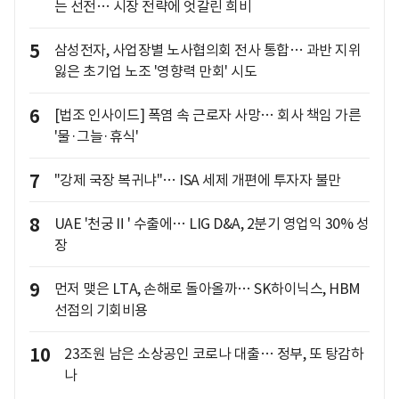
는 선전… 시장 전략에 엇갈린 희비
5
삼성전자, 사업장별 노사협의회 전사 통합… 과반 지위
잃은 초기업 노조 '영향력 만회' 시도
6
[법조 인사이드] 폭염 속 근로자 사망… 회사 책임 가른
'물·그늘·휴식'
7
"강제 국장 복귀냐"… ISA 세제 개편에 투자자 불만
8
UAE '천궁Ⅱ' 수출에… LIG D&A, 2분기 영업익 30% 성
장
9
먼저 맺은 LTA, 손해로 돌아올까… SK하이닉스, HBM
선점의 기회비용
10
23조원 남은 소상공인 코로나 대출… 정부, 또 탕감하
나