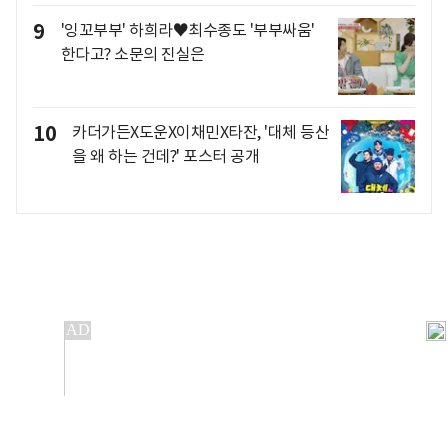
9
'잉꼬부부' 하희라♥최수종도 '부부싸움'
한다고? 소문의 진실은
10
카더가든X도운X이채민X타잔, '대체 등산
을 왜 하는 건데?' 포스터 공개
개인정보처리방침
앱설치(Android)
본 사이트의 주가 시세정보는 정보 제공 목적이며, 오류가