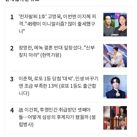
1
'전자발찌 1호' 고영욱, 이번엔 이지혜 저
격.."49평이 미니멀리즘? 많이 출세했구
나"
2
장영란, 에녹 결혼 반대 앞장섰다.."신부
찾지 마라" (현역가왕)
3
이준혁, 로또 1등 당첨 '대박'..인생 바꾸기
엔 조금 부족한 13억 (로또 1등도 출근합
니다)
4
故 이건희, 투명인간 취급받던 셋째아
들…어떻게 삼성의 후계자가 됐을까 (셀
럽병사)