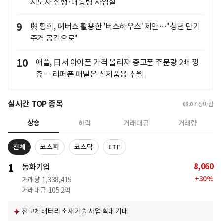
지도자 잠행·대통령 사임설
9
與 황희, 폐버스 활용한 '버스하우스' 제안…"청년 단기
주거 공간으로"
10
애플, 日서 아이폰 가격 올리자 중고폰 주문량 2배 껑
충… 리퍼폰 패널은 신제품용 추월
실시간 TOP 종목
08.07
장마감
상승
하락
거래대금
거래량
전체
코스피
코스닥
ETF
8,060
1
동화기업
+
30
%
거래량
1,338,415
거래대금
105.2억
전고체 배터리 소재 기술 사업 확대 기대