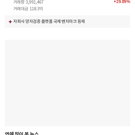
+
29.89
%
거래량
3,991,467
거래대금
118.3억
자회사 양자검증 플랫폼 국제 벤치마크 등재
연예 많이 본 뉴스