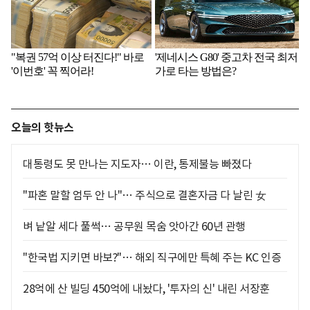
오늘의 핫뉴스
대통령도 못 만나는 지도자… 이란, 통제불능 빠졌다
"파혼 말할 엄두 안 나"… 주식으로 결혼자금 다 날린 女
벼 낱알 세다 풀썩… 공무원 목숨 앗아간 60년 관행
"한국법 지키면 바보?"… 해외 직구에만 특혜 주는 KC 인증
28억에 산 빌딩 450억에 내놨다, '투자의 신' 내린 서장훈