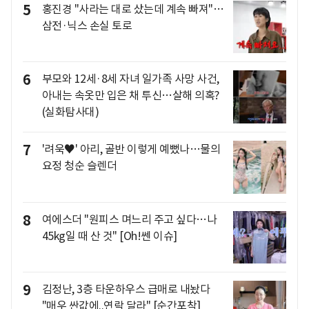
5
홍진경 "사라는 대로 샀는데 계속 빠져"…
삼전·닉스 손실 토로
6
부모와 12세·8세 자녀 일가족 사망 사건,
아내는 속옷만 입은 채 투신…살해 의혹?
(실화탐사대)
7
'려욱♥' 아리, 골반 이렇게 예뻤나…물의
요정 청순 슬렌더
8
여에스더 "원피스 며느리 주고 싶다…나
45kg일 때 산 것" [Oh!쎈 이슈]
9
김정난, 3층 타운하우스 급매로 내놨다
"매우 싼값에..연락 달라" [순간포착]