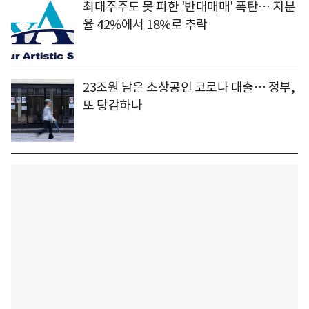
최대주주도 못 피한 '반대매매' 폭탄… 지분
율 42%에서 18%로 추락
23조원 남은 소상공인 코로나 대출… 정부,
또 탕감하나