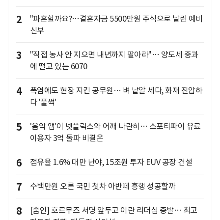
2
"파혼할까요?…결혼자금 5500만원 주식으로 날린 예비
신부
3
"직접 농사 안 지으면 내년까지 팔아라"… 양도세 중과
에 떨고 있는 6070
4
폭염에도 현장 지킨 공무원… 벼 낱알 세다, 화재 진압하
다 '풀썩'
5
'음악 앱'이 넷플릭스와 어깨 나란히… 스포티파이 유료
이용자 3억 돌파 비결은
6
점유율 1.6% 대만 난야, 15조원 투자 EUV 공장 건설
7
수백만원 오른 국민 첫차 아반떼 흥행 성공할까
8
[줌인] 호르무즈 서명 앞두고 이란 리더십 증발… 최고