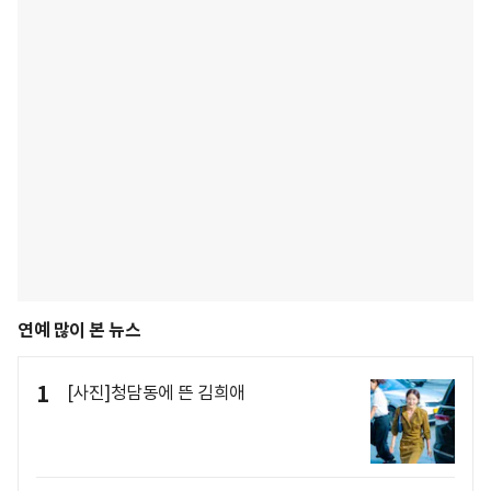
연예 많이 본 뉴스
1
[사진]청담동에 뜬 김희애