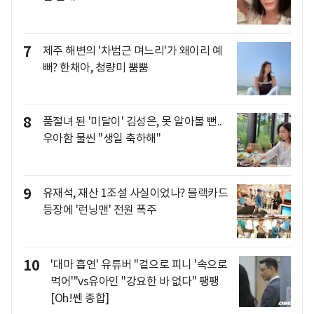
7
제주 해변의 '차범근 며느리'가 왜이리 예
뻐? 한채아, 청량미 뿜뿜
8
품절녀 된 '미달이' 김성은, 못 알아볼 뻔..
우아함 물씬 "생일 축하해"
9
유재석, 재산 1조설 사실이었나? 블랙카드
등장에 '런닝맨' 전원 폭주
10
'대마 흡연' 유튜버 "겉으로 피니 '속으로
먹어'"vs유아인 "강요한 바 없다" 팽팽
[Oh!쎈 종합]