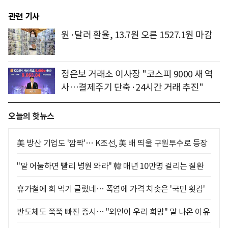
관련 기사
원·달러 환율, 13.7원 오른 1527.1원 마감
정은보 거래소 이사장 "코스피 9000 새 역
사…결제주기 단축·24시간 거래 추진"
오늘의 핫뉴스
美 방산 기업도 '깜짝'… K조선, 美 배 띄울 구원투수로 등장
"말 어눌하면 빨리 병원 와라" 韓 매년 10만명 걸리는 질환
휴가철에 회 먹기 글렀네… 폭염에 가격 치솟은 '국민 횟감'
반도체도 쭉쭉 빠진 증시… "외인이 우리 희망" 말 나온 이유