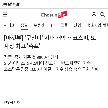
재테크
증권
부동산
IT
금융
산업
중소기업·벤
[마켓뷰] '구천피' 시대 개막… 코스피, 또
사상 최고 '축포'
장중·종가 기준 첫 9000선 안착
SK하이닉스·SK스퀘어 신고가…반도체 랠리 지속
코스닥은 장중 1000선 이탈…지수 상승 속 양극화 심화
권우석 기자