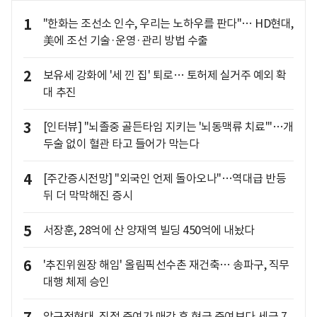
1
"한화는 조선소 인수, 우리는 노하우를 판다"… HD현대,
美에 조선 기술·운영·관리 방법 수출
2
보유세 강화에 '세 낀 집' 퇴로… 토허제 실거주 예외 확
대 추진
3
[인터뷰] "뇌졸중 골든타임 지키는 '뇌동맥류 치료'"…개
두술 없이 혈관 타고 들어가 막는다
4
[주간증시전망] "외국인 언제 돌아오나"…역대급 반등
뒤 더 막막해진 증시
5
서장훈, 28억에 산 양재역 빌딩 450억에 내놨다
6
'추진위원장 해임' 올림픽선수촌 재건축… 송파구, 직무
대행 체제 승인
압구정현대, 직접 증여가 매각 후 현금 증여보다 세금 7