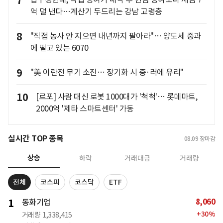
7
억 덜 낸다…계산기 두드리는 강남 고령층
8
"직접 농사 안 지으면 내년까지 팔아라"… 양도세 중과
에 떨고 있는 6070
9
"美 이란전 무기 소진… 장기화 시 중·러에 유리"
10
[르포] 사람 대신 로봇 1000대가 '척척'… 롯데마트,
2000억 '제타 스마트센터' 가동
실시간 TOP 종목
08.09
장마감
상승
하락
거래대금
거래량
전체
코스피
코스닥
ETF
8,060
1
동화기업
+
30
%
거래량
1,338,415