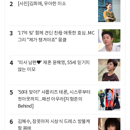
2
[사진]김희애, 우아한 미소
3
'17억 빚' 함께 견딘 친母 애틋한 효심..MC
그리 "제가 챙겨야죠" 뭉클
4
'의사 남편♥' 재혼 윤해영, 55세 믿기지
않는 미모
5
'50대 맞아?' 샤를리즈 테론, 시스루부터
컷아웃까지...패션 아우라[지형준의
Behind]
6
김혜수, 잠옷마저 시상식 드레스 방불케
할 몸매