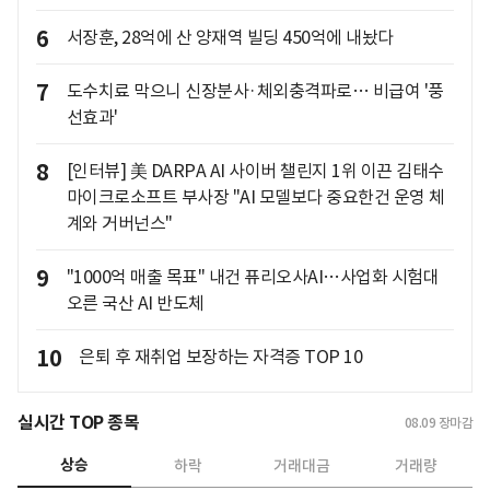
6
서장훈, 28억에 산 양재역 빌딩 450억에 내놨다
7
도수치료 막으니 신장분사·체외충격파로… 비급여 '풍
선효과'
8
[인터뷰] 美 DARPA AI 사이버 챌린지 1위 이끈 김태수
마이크로소프트 부사장 "AI 모델보다 중요한건 운영 체
계와 거버넌스"
9
"1000억 매출 목표" 내건 퓨리오사AI…사업화 시험대
오른 국산 AI 반도체
10
은퇴 후 재취업 보장하는 자격증 TOP 10
실시간 TOP 종목
08.09
장마감
상승
하락
거래대금
거래량