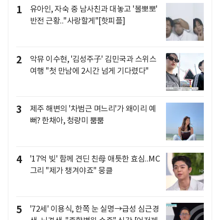
1
유아인, 자숙 중 남사친과 대놓고 '볼뽀뽀'
반전 근황.."사랑할게"[핫피플]
2
악뮤 이수현, '김성주子' 김민국과 스위스
여행 "첫 만남에 2시간 넘게 기다렸다"
3
제주 해변의 '차범근 며느리'가 왜이리 예
뻐? 한채아, 청량미 뿜뿜
4
'17억 빚' 함께 견딘 친母 애틋한 효심..MC
그리 "제가 챙겨야죠" 뭉클
5
'72세' 이용식, 한쪽 눈 실명→급성 심근경