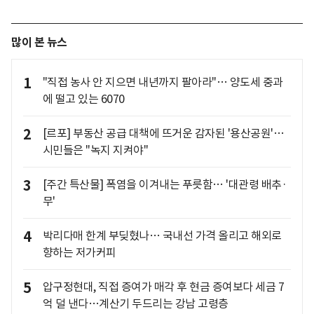
많이 본 뉴스
1
"직접 농사 안 지으면 내년까지 팔아라"… 양도세 중과
에 떨고 있는 6070
2
[르포] 부동산 공급 대책에 뜨거운 감자된 '용산공원'…
시민들은 "녹지 지켜야"
3
[주간 특산물] 폭염을 이겨내는 푸릇함… '대관령 배추·
무'
4
박리다매 한계 부딪혔나… 국내선 가격 올리고 해외로
향하는 저가커피
5
압구정현대, 직접 증여가 매각 후 현금 증여보다 세금 7
억 덜 낸다…계산기 두드리는 강남 고령층