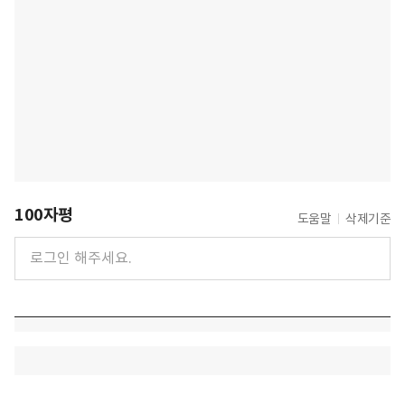
100자평
도움말
삭제기준