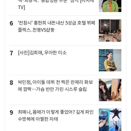
색·뇌경색.."종합병원 수준" 심각 [어저께
TV]
6
'전참시' 홍현희 내돈내산 5성급 호텔 뷔페
플렉스..천뚱VS샵뚱
7
[사진]김희애, 우아한 미소
8
박민정, 아이돌 데뷔 전 찍은 란제리 화보
에 깜짝…가슴 반만 가린 시스루 슬립
9
최예나, 몸매가 이렇게 좋았어? 깊게 파인
수영복에 아찔한 자태