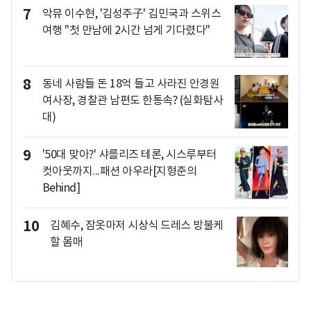
7
악뮤 이수현, '김성주子' 김민국과 스위스
여행 "첫 만남에 2시간 넘게 기다렸다"
8
동네 사람들 돈 18억 들고 사라진 안경원
여사장, 경찰관 남편도 한통속? (실화탐사
대)
9
'50대 맞아?' 샤를리즈 테론, 시스루부터
컷아웃까지...패션 아우라[지형준의
Behind]
10
김혜수, 잠옷마저 시상식 드레스 방불케
할 몸매