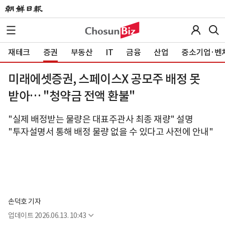
재테크
증권
부동산
IT
금융
산업
중소기업·벤
미래에셋증권, 스페이스X 공모주 배정 못
받아… "청약금 전액 환불"
"실제 배정받는 물량은 대표주관사 최종 재량" 설명
"투자설명서 통해 배정 물량 없을 수 있다고 사전에 안내"
손덕호 기자
업데이트
2026.06.13. 10:43