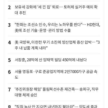
2
보유세 강화에 '세 낀 집' 퇴로… 토허제 실거주 예외 확
대 추진
3
"한화는 조선소 인수, 우리는 노하우를 판다"… HD현대,
美에 조선 기술·운영·관리 방법 수출
4
美 국방부, 이란전 무기 소진에 방산업체 증산 압박… "3
주 내 납품 계획 내라"
5
서장훈, 28억에 산 양재역 빌딩 450억에 내놨다
6
서울 영등포·구로 준공업지역에 2만7000가구 공급 속
도
7
'추진위원장 해임' 올림픽선수촌 재건축… 송파구, 직무
대행 체제 승인
8
"직접 농사 안 지으면 내년까지 팔아라"… 양도세 중과