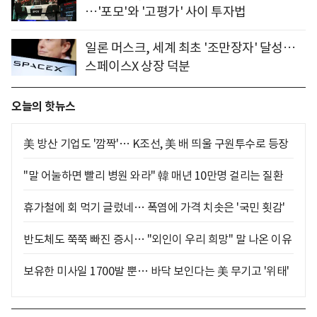
…'포모'와 '고평가' 사이 투자법
일론 머스크, 세계 최초 '조만장자' 달성…
스페이스X 상장 덕분
오늘의 핫뉴스
美 방산 기업도 '깜짝'… K조선, 美 배 띄울 구원투수로 등장
"말 어눌하면 빨리 병원 와라" 韓 매년 10만명 걸리는 질환
휴가철에 회 먹기 글렀네… 폭염에 가격 치솟은 '국민 횟감'
반도체도 쭉쭉 빠진 증시… "외인이 우리 희망" 말 나온 이유
보유한 미사일 1700발 뿐… 바닥 보인다는 美 무기고 '위태'