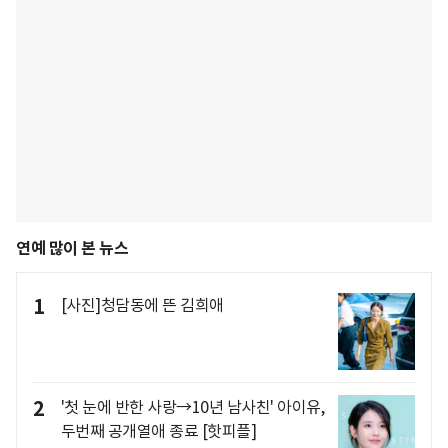
연예 많이 본 뉴스
1
[사진]청담동에 뜬 김희애
2
'첫 눈에 반한 사랑→10년 남사친' 아이유,
두번째 공개열애 종료 [핫피플]