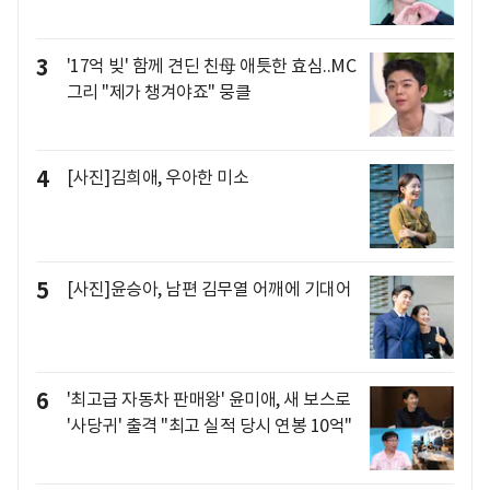
3
'17억 빚' 함께 견딘 친母 애틋한 효심..MC
그리 "제가 챙겨야죠" 뭉클
4
[사진]김희애, 우아한 미소
5
[사진]윤승아, 남편 김무열 어깨에 기대어
6
'최고급 자동차 판매왕' 윤미애, 새 보스로
'사당귀' 출격 "최고 실적 당시 연봉 10억"