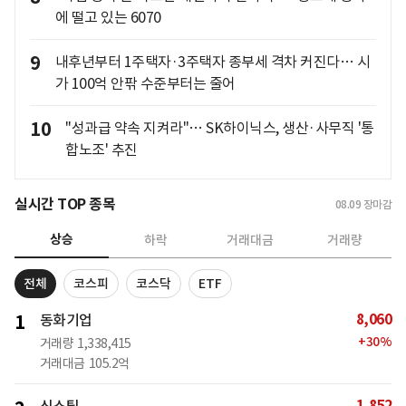
에 떨고 있는 6070
9
내후년부터 1주택자·3주택자 종부세 격차 커진다… 시
가 100억 안팎 수준부터는 줄어
10
"성과급 약속 지켜라"… SK하이닉스, 생산·사무직 '통
합노조' 추진
실시간 TOP 종목
08.09
장마감
상승
하락
거래대금
거래량
전체
코스피
코스닥
ETF
8,060
1
동화기업
+
30
%
거래량
1,338,415
거래대금
105.2억
1,852