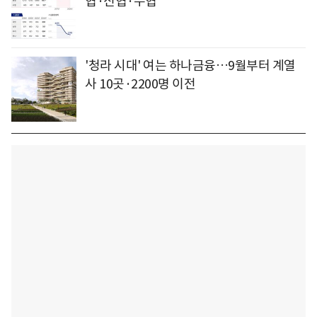
협·신협·수협
'청라 시대' 여는 하나금융…9월부터 계열
사 10곳·2200명 이전