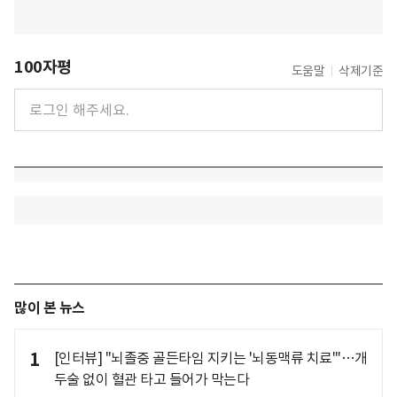
100자평
도움말
삭제기준
많이 본 뉴스
1
[인터뷰] "뇌졸중 골든타임 지키는 '뇌동맥류 치료'"…개
두술 없이 혈관 타고 들어가 막는다