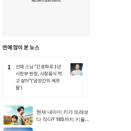
연예 많이 본 뉴스
1
선재 스님 "간경화로 1년
시한부 판정, 사찰음식 먹
고 살아"('공양간의 셰프
들')