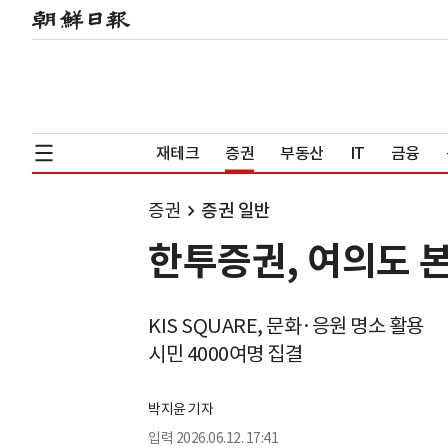
재테크
증권
부동산
IT
금융
증권
증권 일반
한투증권, 여의도 
KIS SQUARE, 문화·응원 명소 활용
시민 4000여명 집결
박지윤 기자
입력
2026.06.12. 17:41