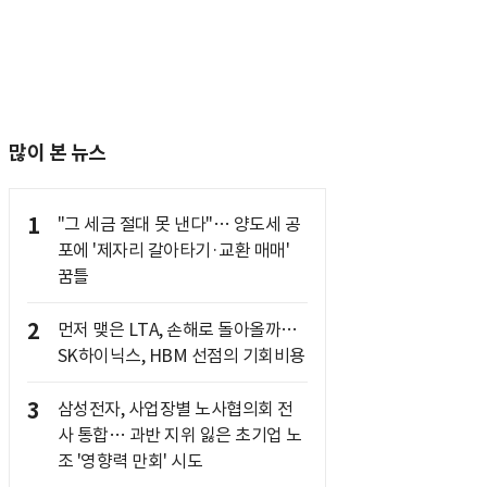
많이 본 뉴스
1
"그 세금 절대 못 낸다"… 양도세 공
포에 '제자리 갈아타기·교환 매매'
꿈틀
2
먼저 맺은 LTA, 손해로 돌아올까…
SK하이닉스, HBM 선점의 기회비용
3
삼성전자, 사업장별 노사협의회 전
사 통합… 과반 지위 잃은 초기업 노
조 '영향력 만회' 시도