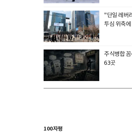
"단일 레버
투심 위축에
주식병합 꼼수
63곳
100자평