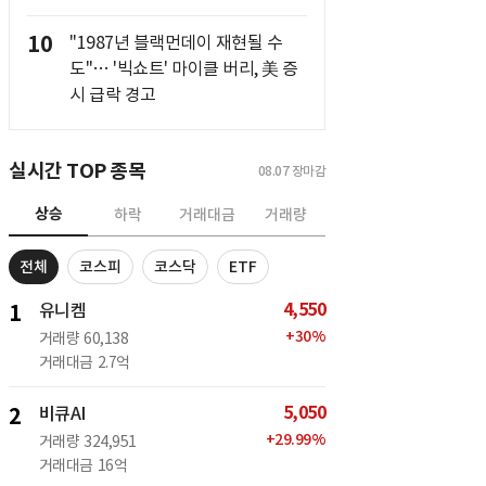
10
"1987년 블랙먼데이 재현될 수
도"… '빅쇼트' 마이클 버리, 美 증
시 급락 경고
실시간 TOP 종목
08.07
장마감
상승
하락
거래대금
거래량
전체
코스피
코스닥
ETF
4,550
1
유니켐
+
30
%
거래량
60,138
거래대금
2.7억
5,050
2
비큐AI
+
29.99
%
거래량
324,951
거래대금
16억