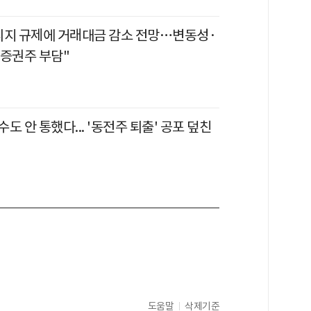
리지 규제에 거래대금 감소 전망…변동성·
 증권주 부담"
도 안 통했다... '동전주 퇴출' 공포 덮친
도움말
삭제기준