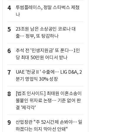
4
투썸플레이스, 정말 스타벅스 제쳤
나
5
23조원 남은 소상공인 코로나 대
출… 정부, 또 탕감하나
6
추석 전 '민생지원금' 또 푼다…1인
당 최대 50만원 어디서 받나
7
UAE '천궁Ⅱ' 수출에… LIG D&A, 2
분기 영업익 30% 성장
8
[법조 인사이드] 최태원 이혼소송이
불붙인 위자료 논쟁… 기준 없어 판
결 '제각각'
9
산업장관 "주 52시간제 손봐야… 일
하겠다는 의지 막아선 안돼"