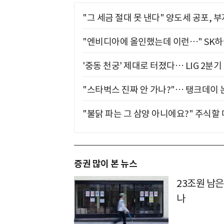
"그 세금 절대 못 낸다" 양도세 공포, 
"엔비디아에 올인했는데 이런…" SK
'중동 천궁' 제대로 터졌다… LIG 2분
"스타벅스 진짜 안 가나?"… 탱크데이 
"불닭 파는 그 삼양 아니에요?" 주식할
증권 많이 본 뉴스
23조원 남은
나