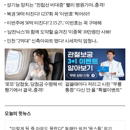
오늘의 핫뉴스
"이렇게 될 줄 아무도 몰랐다" 동해안 원전 '올스톱' 위기