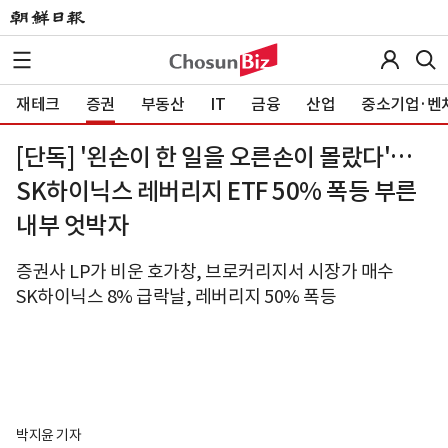
재테크
증권
부동산
IT
금융
산업
중소기업·벤
[단독] '왼손이 한 일을 오른손이 몰랐다'…
SK하이닉스 레버리지 ETF 50% 폭등 부른
내부 엇박자
증권사 LP가 비운 호가창, 브로커리지서 시장가 매수
SK하이닉스 8% 급락날, 레버리지 50% 폭등
박지윤 기자