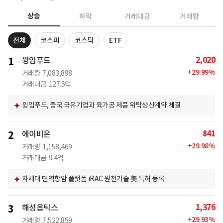
상승
하락
거래대금
거래량
전체
코스피
코스닥
ETF
2,020
1
윙입푸드
+
29.99
%
거래량
7,083,898
거래대금
127.5억
윙입푸드, 중국 국유기업과 육가공 제품 위탁생산계약 체결
841
2
에이비온
+
29.98
%
거래량
1,158,469
거래대금
9.4억
차세대 면역항암 플랫폼 iRAC 원천기술 美 특허 등록
1,376
3
해성옵틱스
+
29.93
%
거래량
7,522,859