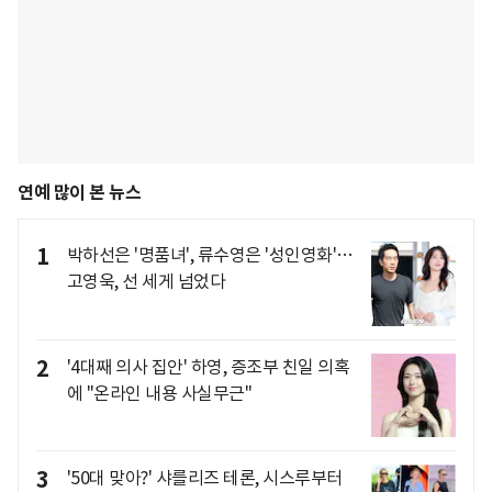
연예 많이 본 뉴스
1
박하선은 '명품녀', 류수영은 '성인영화'…
고영욱, 선 세게 넘었다
2
'4대째 의사 집안' 하영, 증조부 친일 의혹
에 "온라인 내용 사실무근"
3
'50대 맞아?' 샤를리즈 테론, 시스루부터