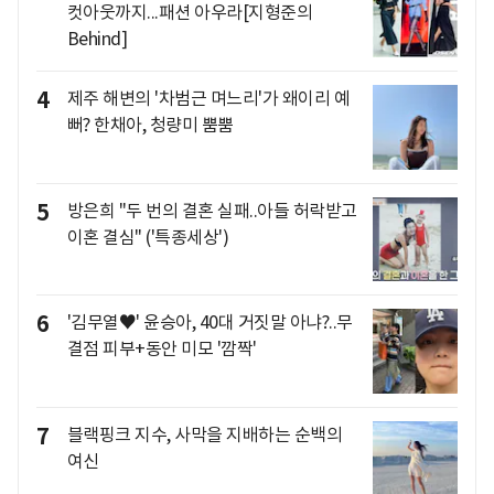
컷아웃까지...패션 아우라[지형준의
Behind]
4
제주 해변의 '차범근 며느리'가 왜이리 예
뻐? 한채아, 청량미 뿜뿜
5
방은희 "두 번의 결혼 실패..아들 허락받고
이혼 결심" ('특종세상')
6
'김무열♥' 윤승아, 40대 거짓말 아냐?..무
결점 피부+동안 미모 '깜짝'
7
블랙핑크 지수, 사막을 지배하는 순백의
여신