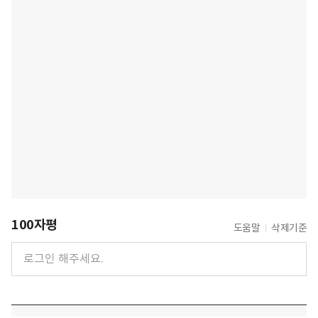
100자평
도움말
삭제기준