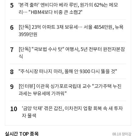
5
'본격 출하' 엔비디아 베라 루빈, 원가의 62%는 메모
리… "HBM4보다 비중 큰 소캠2"
6
[단독] 23억 아파트 3채 보유세… 서울 4854만원, 뉴욕
3959만원
7
[단독] "국보법 수사 탓" 여행사, 5년 전부터 완전자본잠
식
8
"주식시장 떠나지 마라, 올해 안 9300 다시 뚫을 것"
9
[인터뷰] 이관옥 싱가포르국립대 교수 "고가주택 누진
과세는 부유세에 가까워"
10
'금양 악재' 겪은 갑진, 이차전지 업황 회복 속 새 투자
자 물색
실시간 TOP 종목
08.10
장마감