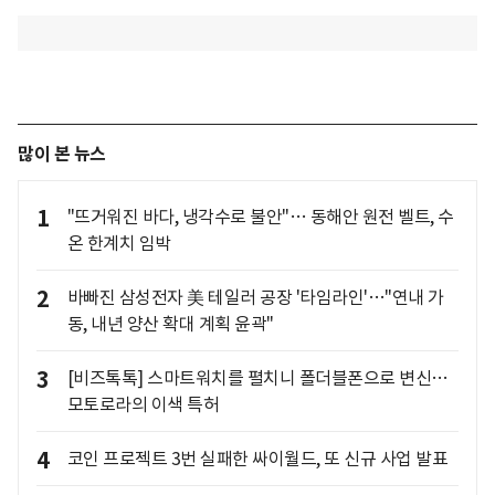
많이 본 뉴스
1
"뜨거워진 바다, 냉각수로 불안"… 동해안 원전 벨트, 수
온 한계치 임박
2
바빠진 삼성전자 美 테일러 공장 '타임라인'…"연내 가
동, 내년 양산 확대 계획 윤곽"
3
[비즈톡톡] 스마트워치를 펼치니 폴더블폰으로 변신…
모토로라의 이색 특허
4
코인 프로젝트 3번 실패한 싸이월드, 또 신규 사업 발표