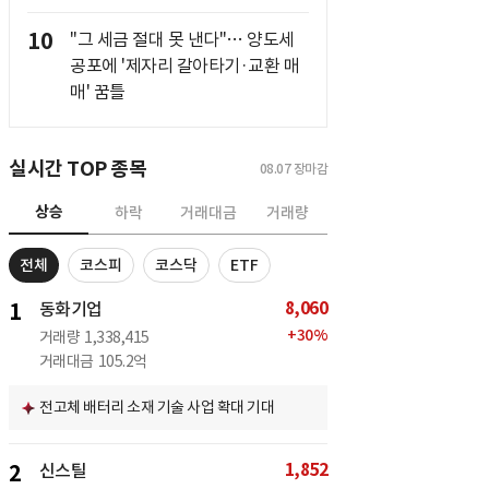
10
"그 세금 절대 못 낸다"… 양도세
공포에 '제자리 갈아타기·교환 매
매' 꿈틀
실시간 TOP 종목
08.07
장마감
상승
하락
거래대금
거래량
전체
코스피
코스닥
ETF
8,060
1
동화기업
+
30
%
거래량
1,338,415
거래대금
105.2억
전고체 배터리 소재 기술 사업 확대 기대
1,852
2
신스틸