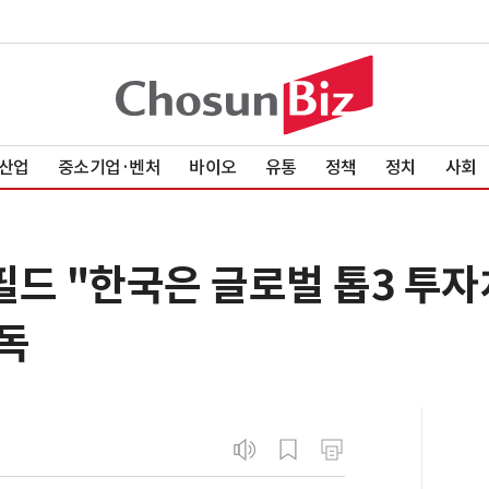
산업
중소기업·벤처
바이오
유통
정책
정치
사회
드 "한국은 글로벌 톱3 투자처
독