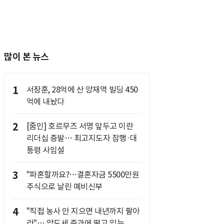
많이 본 뉴스
1
서장훈, 28억에 산 양재역 빌딩 450
억에 내놨다
2
[줌인] 호르무즈 서명 앞두고 이란
리더십 증발… 최고지도자 잠행·대
통령 사임설
3
"파혼할까요?…결혼자금 5500만원
주식으로 날린 예비신부
4
"직접 농사 안 지으면 내년까지 팔아
라"… 양도세 중과에 떨고 있는