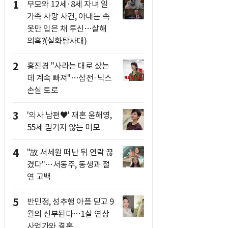
1
부모와 12세·8세 자녀 일
가족 사망 사건, 아내는 속
옷만 입은 채 투신…살해
의혹?(실화탐사대)
2
홍진경 "사라는 대로 샀는
데 계속 빠져"…삼전·닉스
손실 토로
3
'의사 남편♥' 재혼 윤해영,
55세 믿기지 않는 미모
4
"故 서세원 떠난 뒤 연락 끊
겼다"…서동주, 동생과 절
연 고백
5
반민정, 성추행 아픔 딛고 9
월의 신부된다…1살 연상
사업가와 결혼