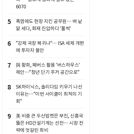
6070
5
폭염에도 현장 지킨 공무원… 벼 낱
알 세다, 화재 진압하다 '풀썩'
6
"강제 국장 복귀냐"… ISA 세제 개편
에 투자자 불만
7
與 황희, 폐버스 활용 '버스하우스'
제안…"청년 단기 주거 공간으로"
8
SK하이닉스, 솔리다임 키우기 나선
이유는…"이번 사이클이 최적의 기
회"
9
美 비중 큰 두산밥캣은 부진, 신흥국
뚫은 HD건설기계는 선전… 시장 전
략에 엇갈린 희비