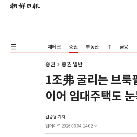
재테크
증권
부동산
IT
금융
증권
증권 일반
1조弗 굴리는 브룩필
이어 임대주택도 눈
김종용 기자
업데이트
2026.06.04. 14:02