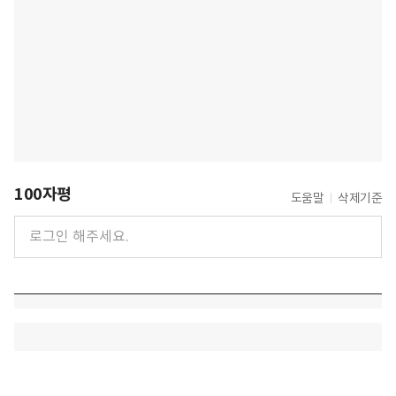
100자평
도움말
삭제기준