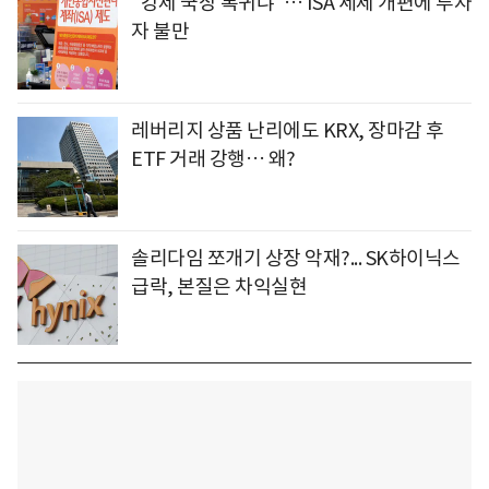
"강제 국장 복귀냐"… ISA 세제 개편에 투자
자 불만
레버리지 상품 난리에도 KRX, 장마감 후
ETF 거래 강행… 왜?
솔리다임 쪼개기 상장 악재?... SK하이닉스
급락, 본질은 차익실현