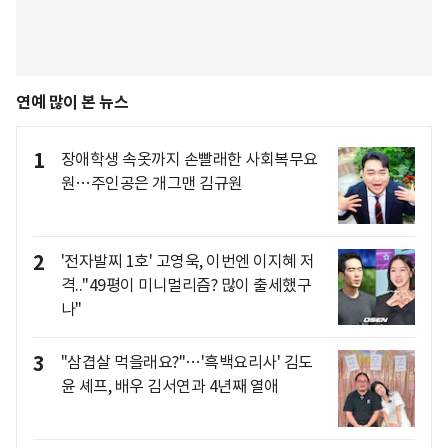
연예 많이 본 뉴스
1
장애학생 속옷까지 손빨래한 사회복무요
원…주인공은 개그맨 김규원
2
'전자발찌 1호' 고영욱, 이번엔 이지혜 저
격.."49평이 미니멀리즘? 많이 출세했구
나"
3
"삼겹살 먹을래요?"…'흑백요리사' 김도
윤 셰프, 배우 김서연과 4년째 열애