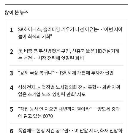
많이 본 뉴스
1
SK하이닉스, 솔리다임 키우기 나선 이유는…"이번 사이
클이 최적의 기회"
2
美 비중 큰 두산밥캣은 부진, 신흥국 뚫은 HD건설기계
는 선전… 시장 전략에 엇갈린 희비
3
"강제 국장 복귀냐"… ISA 세제 개편에 투자자 불만
4
삼성전자, 사업장별 노사협의회 전사 통합… 과반 지위
잃은 초기업 노조 '영향력 만회' 시도
5
"직접 농사 안 지으면 내년까지 팔아라"… 양도세 중과
에 떨고 있는 6070
6
폭염에도 현장 지킨 공무원… 벼 낱알 세다, 화재 진압하