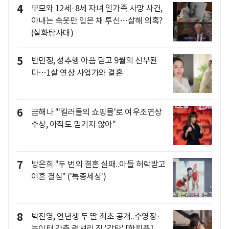
4
부모와 12세·8세 자녀 일가족 사망 사건,
아내는 속옷만 입은 채 투신…살해 의혹?
(실화탐사대)
5
반민정, 성추행 아픔 딛고 9월의 신부된
다…1살 연상 사업가와 결혼
6
금해나 "'킬러들의 쇼핑몰'로 여우조연상
수상, 아직도 믿기지 않아"
7
방은희 "두 번의 결혼 실패..아들 허락받고
이혼 결심" ('특종세상')
8
박진영, 연년생 두 딸 최초 공개..수영장·
놀이터 갖춘 럭셔리 집 '감탄' [핫피플]