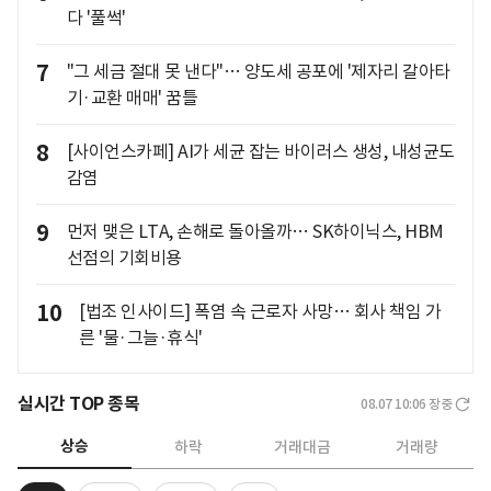
다 '풀썩'
7
"그 세금 절대 못 낸다"… 양도세 공포에 '제자리 갈아타
기·교환 매매' 꿈틀
8
[사이언스카페] AI가 세균 잡는 바이러스 생성, 내성균도
감염
9
먼저 맺은 LTA, 손해로 돌아올까… SK하이닉스, HBM
선점의 기회비용
10
[법조 인사이드] 폭염 속 근로자 사망… 회사 책임 가
른 '물·그늘·휴식'
실시간 TOP 종목
08.07 10:06
장중
상승
하락
거래대금
거래량