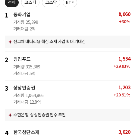
전체
코스피
코스닥
ETF
8,060
1
동화기업
+
30
%
거래량
25,399
거래대금
2억
전고체 배터리용 핵심 소재 사업 확대 기대감
1,554
2
윙입푸드
+
29.93
%
거래량
325,369
거래대금
5억
1,203
3
상상인증권
+
29.91
%
거래량
1,064,866
거래대금
12.8억
수협은행, 상상인증권 인수 추진
3,020
4
한국첨단소재