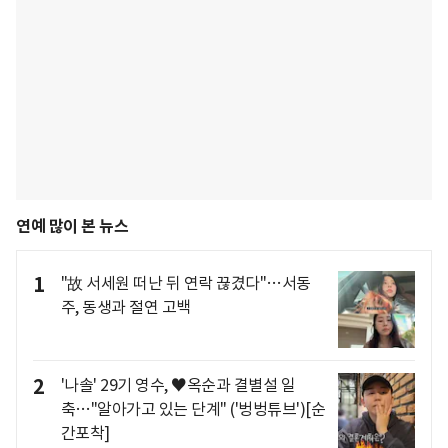
연예 많이 본 뉴스
1
"故 서세원 떠난 뒤 연락 끊겼다"…서동
주, 동생과 절연 고백
2
'나솔' 29기 영수, ♥옥순과 결별설 일
축…"알아가고 있는 단계" ('벙벙튜브')[순
간포착]