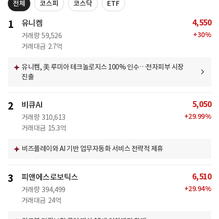
전체
코스피
코스닥
ETF
4,550
1
유니켐
+
30
%
거래량
59,526
거래대금
2.7억
유니켐, 美 루미아 테크놀로지스 100% 인수…전자피부 시장
진출
5,050
2
비큐AI
+
29.99
%
거래량
310,613
거래대금
15.3억
비즈플레이와 AI 기반 업무자동화 서비스 전략적 제휴
6,510
3
피앤에스로보틱스
+
29.94
%
거래량
394,499
거래대금
24억