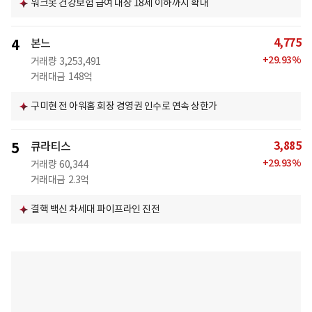
워크봇 건강보험 급여 대상 18세 이하까지 확대
4,775
4
본느
+
29.93
%
거래량
3,253,491
거래대금
148억
구미현 전 아워홈 회장 경영권 인수로 연속 상한가
3,885
5
큐라티스
+
29.93
%
거래량
60,344
거래대금
2.3억
결핵 백신 차세대 파이프라인 진전