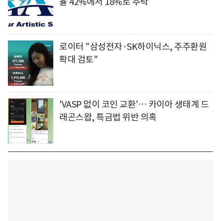
율 42%에서 18%로 추락
로이터 "삼성전자·SK하이닉스, 주주환원
확대 검토"
'VASP 없이 코인 교환'… 카이아 생태계 드
래곤스왑, 특금법 위반 의혹