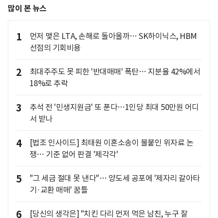
많이 본 뉴스
1
먼저 맺은 LTA, 손해로 돌아올까… SK하이닉스, HBM
선점의 기회비용
2
최대주주도 못 피한 '반대매매' 폭탄… 지분율 42%에서
18%로 추락
3
추석 전 '민생지원금' 또 푼다…1인당 최대 50만원 어디
서 받나
4
[법조 인사이드] 최태원 이혼소송이 불붙인 위자료 논
쟁… 기준 없어 판결 '제각각'
5
"그 세금 절대 못 낸다"… 양도세 공포에 '제자리 갈아타
기·교환 매매' 꿈틀
6
[당신의 생각은] "치킨 다리 먼저 먹은 남친, 누구 잘