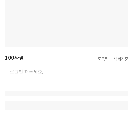
100자평
도움말
삭제기준