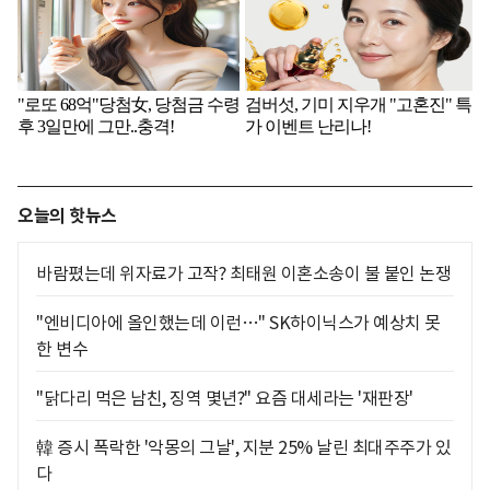
오늘의 핫뉴스
바람폈는데 위자료가 고작? 최태원 이혼소송이 불 붙인 논쟁
"엔비디아에 올인했는데 이런…" SK하이닉스가 예상치 못
한 변수
"닭다리 먹은 남친, 징역 몇년?" 요즘 대세라는 '재판장'
韓 증시 폭락한 '악몽의 그날', 지분 25% 날린 최대주주가 있
다