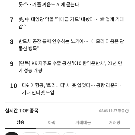
못?"… 커플 싸움도 AI에 묻는다
7
美, 中 태양광 막을 '역대급 카드' 내놨다… 韓 업계 기대
감↑
8
반도체 공장 통째 인수하는 노키아… "메모리 다음은 광
통신 병목"
9
[단독] K9 자주포 수출 공신 'K10 탄약운반차', 21년 만
에 성능 개량
10
티웨이항공, '트리니티' 새 옷 입었다… 공항 라운지·
기내 인터넷 도입
실시간 TOP 종목
08.06 11:37
장중
상승
하락
거래대금
거래량