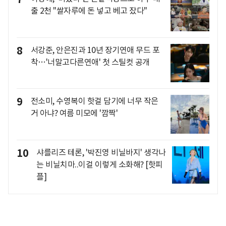
출 2천 "쌀자루에 돈 넣고 베고 잤다"
8
서강준, 안은진과 10년 장기연애 무드 포
착…'너말고다른연애' 첫 스틸컷 공개
9
전소미, 수영복이 핫걸 담기에 너무 작은
거 아냐? 여름 미모에 '깜짝'
10
샤를리즈 테론, '박진영 비닐바지' 생각나
는 비닐치마..이걸 이렇게 소화해? [핫피
플]