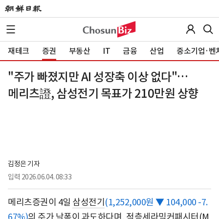
재테크
증권
부동산
IT
금융
산업
중소기업·벤
"주가 빠졌지만 AI 성장축 이상 없다"…
메리츠證, 삼성전기 목표가 210만원 상향
김정은 기자
입력
2026.06.04. 08:33
메리츠증권이 4일
삼성전기
(1,252,000원 ▼ 104,000 -7.
67%)
의 주가 낙폭이 과도하다며, 적층세라믹커패시터(M