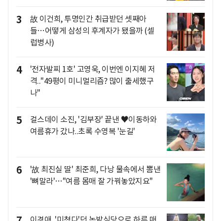
3
故 이건희, 투명인간 취급받던 셋째아
들…어떻게 삼성의 후계자가 됐을까 (셀
럽병사)
4
'전자발찌 1호' 고영욱, 이번엔 이지혜 저
격.."49평이 미니멀리즘? 많이 출세했구
나"
5
걸스데이 소진, '김부장' 끝낸 ♥이동하와
여름휴가 갔나..초록 수영복 '눈길'
6
'故 최진실 딸' 최준희, 다낭 물속에서 뽐낸
'뼈말라'…"여름 몸매 잘 가꿔놓았지요"
7
이경애, '미쳤다'던 논밭식당으로 하루 매