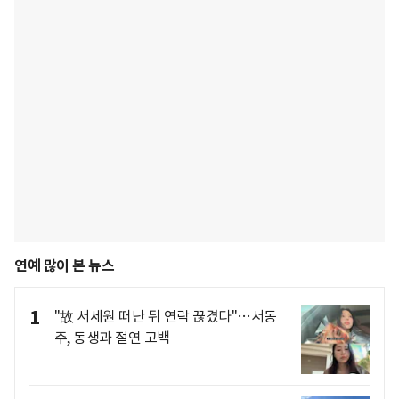
연예 많이 본 뉴스
1
"故 서세원 떠난 뒤 연락 끊겼다"…서동
주, 동생과 절연 고백