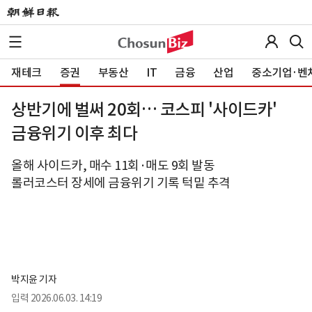
재테크
증권
부동산
IT
금융
산업
중소기업·벤
상반기에 벌써 20회… 코스피 '사이드카'
금융위기 이후 최다
올해 사이드카, 매수 11회·매도 9회 발동
롤러코스터 장세에 금융위기 기록 턱밑 추격
박지윤 기자
입력
2026.06.03. 14:19