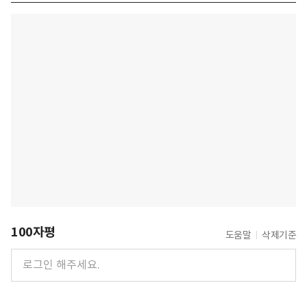
100자평
도움말
삭제기준