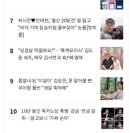
7
박시은♥진태현, '출산 20일전' 딸 잃고
"바닥 기며 짐승처럼 울부짖어" 눈물[핫피
플]
8
"삼겹살 먹을래요?"…'흑백요리사' 김도
윤 셰프, 배우 김서연과 4년째 열애
9
품절녀 된 '미달이' 김성은, 못 알아볼 뻔..
우아함 물씬 "생일 축하해"
10
10년 동안 독거노임 폭행·감금·연금 갈
취…알고보니 '가짜 손자'