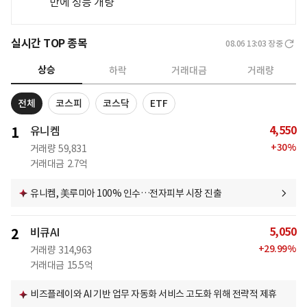
만에 성능 개량
실시간 TOP 종목
08.06 13:03
장중
상승
하락
거래대금
거래량
전체
코스피
코스닥
ETF
4,550
1
유니켐
+
30
%
거래량
59,831
거래대금
2.7억
유니켐, 美루미아 100% 인수…전자피부 시장 진출
5,050
2
비큐AI
+
29.99
%
거래량
314,963
거래대금
15.5억
비즈플레이와 AI 기반 업무 자동화 서비스 고도화 위해 전략적 제휴