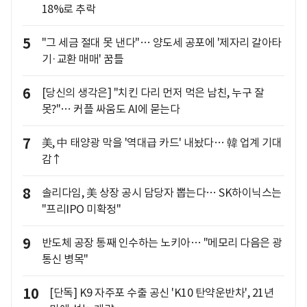
18%로 추락
5
"그 세금 절대 못 낸다"… 양도세 공포에 '제자리 갈아타
기·교환 매매' 꿈틀
6
[당신의 생각은] "치킨 다리 먼저 먹은 남친, 누구 잘
못?"… 커플 싸움도 AI에 묻는다
7
美, 中 태양광 막을 '역대급 카드' 내놨다… 韓 업계 기대
감↑
8
솔리다임, 美 상장 공시 담당자 뽑는다… SK하이닉스는
"프리IPO 미확정"
9
반도체 공장 통째 인수하는 노키아… "메모리 다음은 광
통신 병목"
10
[단독] K9 자주포 수출 공신 'K10 탄약운반차', 21년