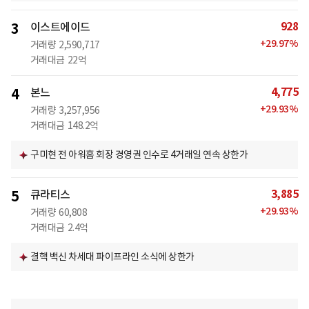
928
3
이스트에이드
+
29.97
%
거래량
2,590,717
거래대금
22억
4,775
4
본느
+
29.93
%
거래량
3,257,956
거래대금
148.2억
구미현 전 아워홈 회장 경영권 인수로 4거래일 연속 상한가
3,885
5
큐라티스
+
29.93
%
거래량
60,808
거래대금
2.4억
결핵 백신 차세대 파이프라인 소식에 상한가