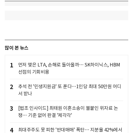
많이 본 뉴스
1
먼저 맺은 LTA, 손해로 돌아올까… SK하이닉스, HBM
선점의 기회비용
2
추석 전 '민생지원금' 또 푼다…1인당 최대 50만원 어디
서 받나
3
[법조 인사이드] 최태원 이혼소송이 불붙인 위자료 논
쟁… 기준 없어 판결 '제각각'
4
최대주주도 못 피한 '반대매매' 폭탄… 지분율 42%에서