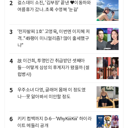
2
걸스데이 소진, '김부장' 끝낸 ♥이동하와
여름휴가 갔나..초록 수영복 '눈길'
3
'전자발찌 1호' 고영욱, 이번엔 이지혜 저
격.."49평이 미니멀리즘? 많이 출세했구
나"
4
故 이건희, 투명인간 취급받던 셋째아
들…어떻게 삼성의 후계자가 됐을까 (셀
럽병사)
5
우주소녀 다영, 글래머 몸매 이 정도였
나…못 알아봐서 미안할 정도
6
키키 컴백까지 D-6…'WhyKiiiKiii' 하이라
이트 메들리 공개