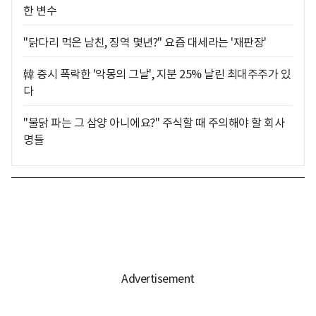
한 변수
"닭다리 먹은 남친, 징역 몇년?" 요즘 대세라는 '재판장'
韓 증시 폭락한 '악몽의 그날', 지분 25% 날린 최대주주가 있
다
"불닭 파는 그 삼양 아니에요?" 주식할 때 주의해야 할 회사
명들