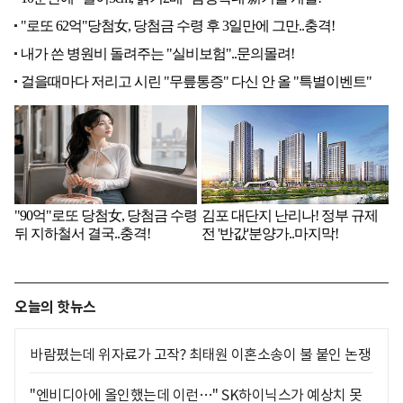
오늘의 핫뉴스
바람폈는데 위자료가 고작? 최태원 이혼소송이 불 붙인 논쟁
"엔비디아에 올인했는데 이런…" SK하이닉스가 예상치 못