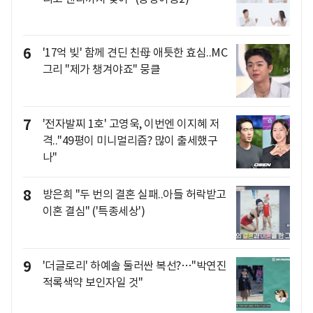
6
'17억 빚' 함께 견딘 친母 애틋한 효심..MC
그리 "제가 챙겨야죠" 뭉클
7
'전자발찌 1호' 고영욱, 이번엔 이지혜 저
격.."49평이 미니멀리즘? 많이 출세했구
나"
8
방은희 "두 번의 결혼 실패..아들 허락받고
이혼 결심" ('특종세상')
9
'더글로리' 하예솔 둘러싼 복선?…"박연진
적록색약 보인자일 것"