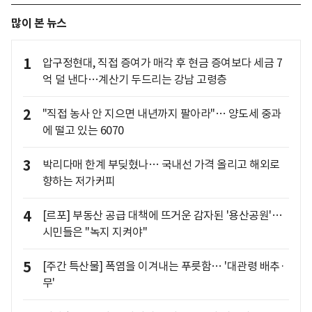
많이 본 뉴스
1
압구정현대, 직접 증여가 매각 후 현금 증여보다 세금 7
억 덜 낸다…계산기 두드리는 강남 고령층
2
"직접 농사 안 지으면 내년까지 팔아라"… 양도세 중과
에 떨고 있는 6070
3
박리다매 한계 부딪혔나… 국내선 가격 올리고 해외로
향하는 저가커피
4
[르포] 부동산 공급 대책에 뜨거운 감자된 '용산공원'…
시민들은 "녹지 지켜야"
5
[주간 특산물] 폭염을 이겨내는 푸릇함… '대관령 배추·
무'