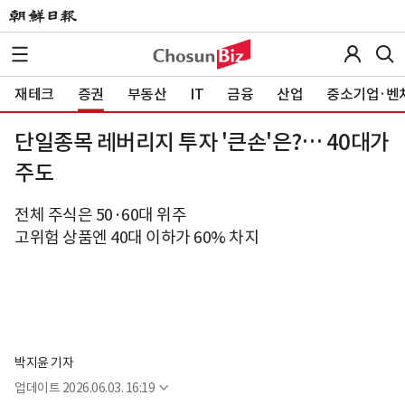
재테크
증권
부동산
IT
금융
산업
중소기업·벤
단일종목 레버리지 투자 '큰손'은?… 40대가
주도
전체 주식은 50·60대 위주
고위험 상품엔 40대 이하가 60% 차지
박지윤 기자
업데이트
2026.06.03. 16:19