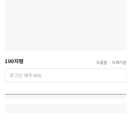
100자평
도움말
삭제기준