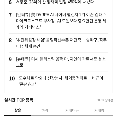
6
서장훈, 28억에 산 양재역 빌딩 450억에 내놨다
7
[인터뷰] 美 DARPA AI 사이버 챌린지 1위 이끈 김태수
마이크로소프트 부사장 "AI 모델보다 중요한건 운영 체
계와 거버넌스"
8
'추진위원장 해임' 올림픽선수촌 재건축… 송파구, 직무
대행 체제 승인
9
[뉴테크] 미세 플라스틱 꼼짝 마, 자연이 가르쳐준 청소
그물
10
도수치료 막으니 신장분사·체외충격파로… 비급여
'풍선효과'
실시간 TOP 종목
08.08
장마감
상승
하락
거래대금
거래량