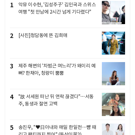
1
악뮤 이수현, '김성주子' 김민국과 스위스
여행 "첫 만남에 2시간 넘게 기다렸다"
2
[사진]청담동에 뜬 김희애
3
제주 해변의 '차범근 며느리'가 왜이리 예
뻐? 한채아, 청량미 뿜뿜
4
"故 서세원 떠난 뒤 연락 끊겼다"…서동
주, 동생과 절연 고백
5
송진우, "♥日아내와 매일 한일전…뺨 때
리고 팬티까지 찢어" (동상이몽2)