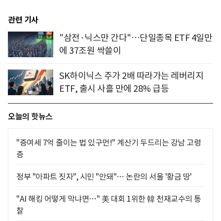
관련 기사
"삼전·닉스만 간다"…단일종목 ETF 4일만
에 37조원 싹쓸이
SK하이닉스 주가 2배 따라가는 레버리지
ETF, 출시 사흘 만에 28% 급등
오늘의 핫뉴스
"증여세 7억 줄이는 법 있구먼!" 계산기 두드리는 강남 고령
층
정부 "아파트 짓자", 시민 "안돼"… 논란의 서울 '황금 땅'
"AI 해킹 어떻게 막냐면…" 美 대회 1위한 韓 천재교수의 통
찰