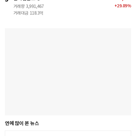
+
29.89
%
거래량
3,991,467
거래대금
118.3억
연예 많이 본 뉴스