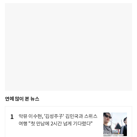
연예 많이 본 뉴스
1
악뮤 이수현, '김성주子' 김민국과 스위스
여행 "첫 만남에 2시간 넘게 기다렸다"