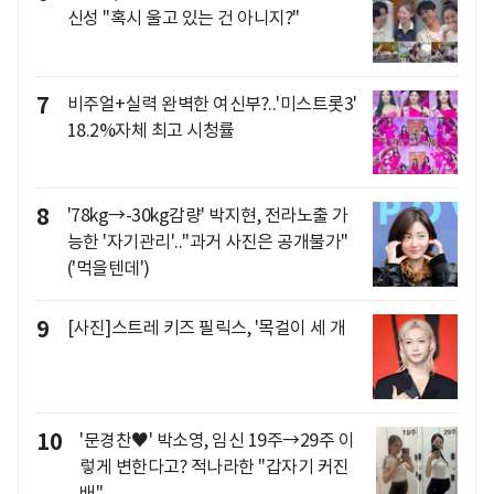
신성 "혹시 울고 있는 건 아니지?"
7
비주얼+실력 완벽한 여신부?..'미스트롯3'
18.2%자체 최고 시청률
8
'78kg→-30kg감량' 박지현, 전라노출 가
능한 '자기관리'.."과거 사진은 공개불가"
('먹을텐데')
9
[사진]스트레 키즈 필릭스, '목걸이 세 개
10
'문경찬♥' 박소영, 임신 19주→29주 이
렇게 변한다고? 적나라한 "갑자기 커진
배"