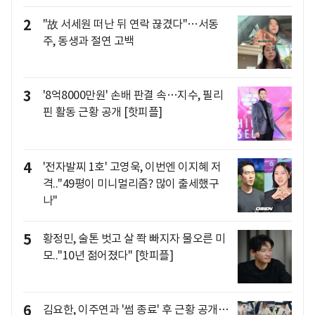
2
"故 서세원 떠난 뒤 연락 끊겼다"…서동
주, 동생과 절연 고백
3
'8억8000만원' 손배 판결 속…지수, 필리
핀 활동 근황 공개 [핫피플]
4
'전자발찌 1호' 고영욱, 이번엔 이지혜 저
격.."49평이 미니멀리즘? 많이 출세했구
나"
5
황정민, 술톤 벗고 살 쫙 빠지자 물오른 미
모.."10년 젊어졌다" [핫피플]
6
김요한, 이주연과 '썸 종료' 후 근황 공개…