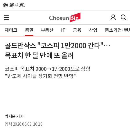
재테크
증권
부동산
IT
금융
산업
중소기업·벤
골드만삭스 "코스피 1만2000 간다"…
목표치 한 달 만에 또 올려
코스피 목표치 9000→1만2000으로 상향
"반도체 사이클 장기화 전망 반영"
박지윤 기자
입력
2026.06.03. 16:18