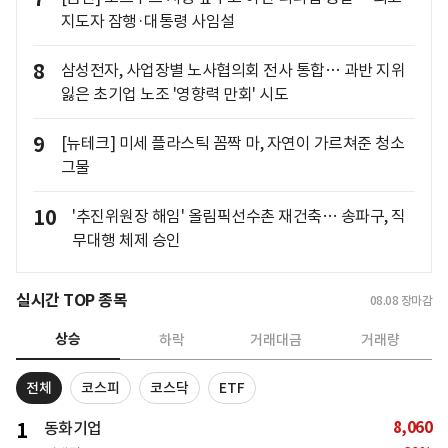
지도자 잠행·대통령 사임설
8
삼성전자, 사업장별 노사협의회 전사 통합… 과반 지위
잃은 초기업 노조 '영향력 만회' 시도
9
[뉴테크] 미세 플라스틱 꼼짝 마, 자연이 가르쳐준 청소
그물
10
'추진위원장 해임' 올림픽선수촌 재건축… 송파구, 직
무대행 체제 승인
실시간 TOP 종목
08.08
장마감
상승
하락
거래대금
거래량
전체
코스피
코스닥
ETF
8,060
1
동화기업