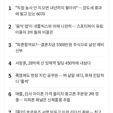
1
"직접 농사 안 지으면 내년까지 팔아라"… 양도세 중과
에 떨고 있는 6070
2
'음악 앱'이 넷플릭스와 어깨 나란히… 스포티파이 유료
이용자 3억 돌파 비결은
3
"파혼할까요?…결혼자금 5500만원 주식으로 날린 예비
신부
4
서장훈, 28억에 산 양재역 빌딩 450억에 내놨다
5
폭염에도 현장 지킨 공무원… 벼 낱알 세다, 화재 진압하
다 '풀썩'
6
애플, 日서 아이폰 가격 올리자 중고폰 주문량 2배 껑
충… 리퍼폰 패널은 신제품용 추월
7
[줌인] 호르무즈 서명 앞두고 이란 리더십 증발… 최고