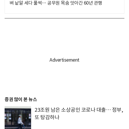
벼 낱알 세다 풀썩… 공무원 목숨 앗아간 60년 관행
증권 많이 본 뉴스
23조원 남은 소상공인 코로나 대출… 정부,
또 탕감하나