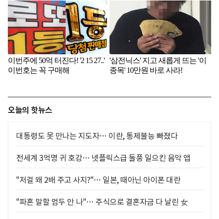
오늘의 핫뉴스
대통령도 못 만나는 지도자… 이란, 통제불능 빠졌다
전세계 3억명 귀 호강… 넷플릭스급 돌풍 일으킨 음악 앱
"저걸 왜 2배 주고 사지?"… 일본, 때아닌 아이폰 대란
"파혼 말할 엄두 안 나"… 주식으로 결혼자금 다 날린 女