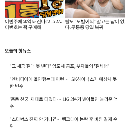
오늘의 핫뉴스
"그 세금 절대 못 낸다" 양도세 공포, 부자들의 '절세법'
"엔비디아에 올인했는데 이런…" SK하이닉스가 예상치 못
한 변수
'중동 천궁' 제대로 터졌다… LIG 2분기 벌어들인 놀라운 액
수
"스타벅스 진짜 안 가나?"… 탱크데이 논란 후 바뀐 결제 순
위