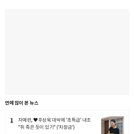
연예 많이 본 뉴스
1
차예련, ♥주상욱 대박에 '초특급' 내조
"쥐 죽은 듯이 있기" ('차장금')