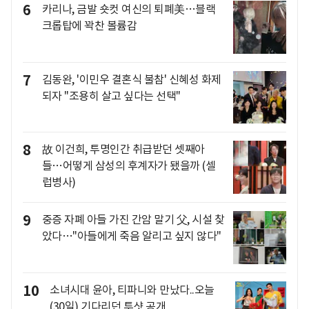
6
카리나, 금발 숏컷 여신의 퇴폐美…블랙
크롭탑에 꽉찬 볼륨감
7
김동완, '이민우 결혼식 불참' 신혜성 화제
되자 "조용히 살고 싶다는 선택"
8
故 이건희, 투명인간 취급받던 셋째아
들…어떻게 삼성의 후계자가 됐을까 (셀
럽병사)
9
중증 자폐 아들 가진 간암 말기 父, 시설 찾
았다…"아들에게 죽음 알리고 싶지 않다"
10
소녀시대 윤아, 티파니와 만났다..오늘
(30일) 기다리던 투샷 공개