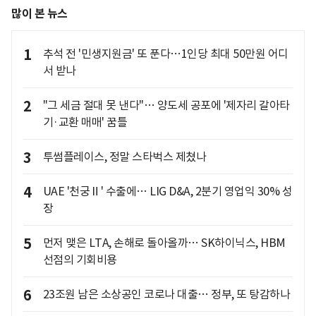
많이 본 뉴스
1
추석 전 '민생지원금' 또 푼다…1인당 최대 50만원 어디
서 받나
2
"그 세금 절대 못 낸다"… 양도세 공포에 '제자리 갈아타
기·교환 매매' 꿈틀
3
투썸플레이스, 정말 스타벅스 제쳤나
4
UAE '천궁Ⅱ' 수출에… LIG D&A, 2분기 영업익 30% 성
장
5
먼저 맺은 LTA, 손해로 돌아올까… SK하이닉스, HBM
선점의 기회비용
6
23조원 남은 소상공인 코로나 대출… 정부, 또 탕감하나