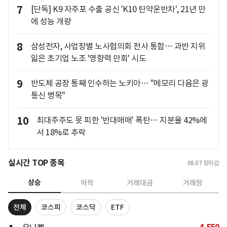
7
[단독] K9 자주포 수출 공신 'K10 탄약운반차', 21년 만
에 성능 개량
8
삼성전자, 사업장별 노사협의회 전사 통합… 과반 지위
잃은 초기업 노조 '영향력 만회' 시도
9
반도체 공장 통째 인수하는 노키아… "메모리 다음은 광
통신 병목"
10
최대주주도 못 피한 '반대매매' 폭탄… 지분율 42%에
서 18%로 추락
실시간 TOP 종목
08.07
장마감
상승
하락
거래대금
거래량
전체
코스피
코스닥
ETF