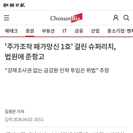
재테크
증권
부동산
IT
금융
산업
중소기업·벤
'주가조작 패가망신 1호' 걸린 슈퍼리치,
법원에 준항고
"강제조사권 없는 금감원 인력 투입은 위법" 주장
김정은 기자
입력
2026.06.02. 10:51