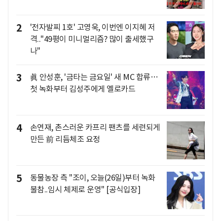
2
'전자발찌 1호' 고영욱, 이번엔 이지혜 저
격.."49평이 미니멀리즘? 많이 출세했구
나"
3
眞 안성훈, '금타는 금요일' 새 MC 합류…
첫 녹화부터 김성주에게 옐로카드
4
손연재, 촌스러운 카프리 팬츠를 세련되게
만든 前 리듬체조 요정
5
동물농장 측 "조이, 오늘(26일)부터 녹화
불참..임시 체제로 운영" [공식입장]