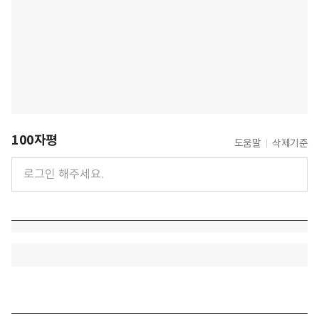
100자평
도움말
삭제기준