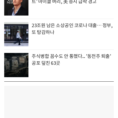
트' 마이클 버리, 美 증시 급락 경고
23조원 남은 소상공인 코로나 대출… 정부,
또 탕감하나
주식병합 꼼수도 안 통했다... '동전주 퇴출'
공포 덮친 63곳