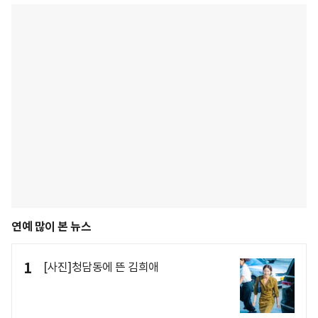
연예 많이 본 뉴스
1
[사진]청담동에 뜬 김희애