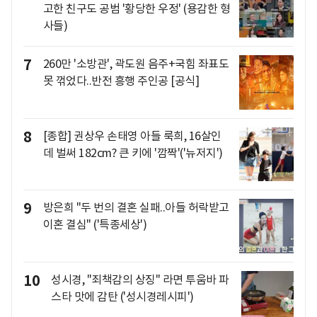
고한 친구도 공범 '황당한 우정' (용감한 형
사들)
7
260만 '소방관', 곽도원 음주+국힘 좌표도
못 꺾었다..반전 흥행 주인공 [공식]
8
[종합] 권상우 손태영 아들 룩희, 16살인
데 벌써 182cm? 큰 키에 '깜짝'('뉴저지')
9
방은희 "두 번의 결혼 실패..아들 허락받고
이혼 결심" ('특종세상')
10
성시경, "죄책감의 상징" 라면 투움바 파
스타 맛에 감탄 ('성시경레시피')