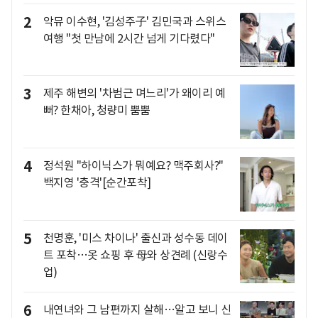
2
악뮤 이수현, '김성주子' 김민국과 스위스
여행 "첫 만남에 2시간 넘게 기다렸다"
3
제주 해변의 '차범근 며느리'가 왜이리 예
뻐? 한채아, 청량미 뿜뿜
4
정석원 "하이닉스가 뭐예요? 맥주회사?"
백지영 '충격'[순간포착]
5
천명훈, '미스 차이나' 출신과 성수동 데이
트 포착…옷 쇼핑 후 母와 상견례 (신랑수
업)
6
내연녀와 그 남편까지 살해…알고 보니 신