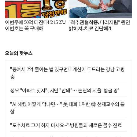
오늘의 핫뉴스
"증여세 7억 줄이는 법 있구먼!" 계산기 두드리는 강남 고령
층
정부 "아파트 짓자", 시민 "안돼"… 논란의 서울 '황금 땅'
"AI 해킹 어떻게 막냐면…" 美 대회 1위한 韓 천재교수의 통
찰
"도수치료 그거 하지 마세요~" 병원들의 새로운 꼼수 진료