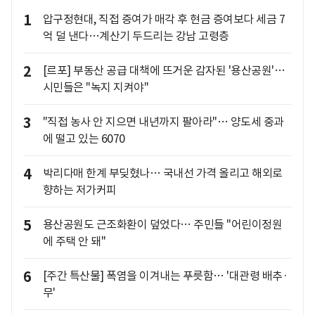
1
압구정현대, 직접 증여가 매각 후 현금 증여보다 세금 7
억 덜 낸다…계산기 두드리는 강남 고령층
2
[르포] 부동산 공급 대책에 뜨거운 감자된 '용산공원'…
시민들은 "녹지 지켜야"
3
"직접 농사 안 지으면 내년까지 팔아라"… 양도세 중과
에 떨고 있는 6070
4
박리다매 한계 부딪혔나… 국내선 가격 올리고 해외로
향하는 저가커피
5
용산공원도 근조화환이 덮었다… 주민들 "어린이정원
에 주택 안 돼"
6
[주간 특산물] 폭염을 이겨내는 푸릇함… '대관령 배추·
무'