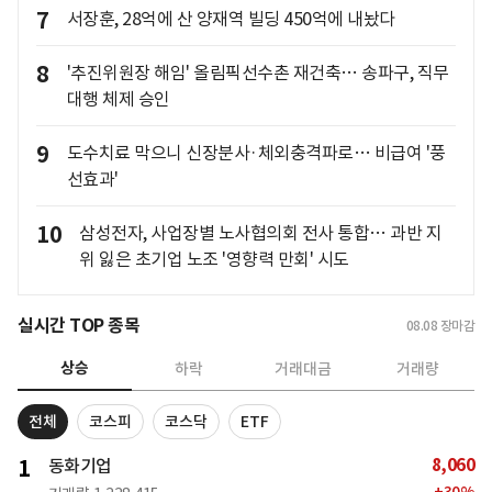
7
서장훈, 28억에 산 양재역 빌딩 450억에 내놨다
8
'추진위원장 해임' 올림픽선수촌 재건축… 송파구, 직무
대행 체제 승인
9
도수치료 막으니 신장분사·체외충격파로… 비급여 '풍
선효과'
10
삼성전자, 사업장별 노사협의회 전사 통합… 과반 지
위 잃은 초기업 노조 '영향력 만회' 시도
실시간 TOP 종목
08.08
장마감
상승
하락
거래대금
거래량
전체
코스피
코스닥
ETF
8,060
1
동화기업