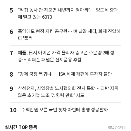
5
"직접 농사 안 지으면 내년까지 팔아라"… 양도세 중과
에 떨고 있는 6070
6
폭염에도 현장 지킨 공무원… 벼 낱알 세다, 화재 진압하
다 '풀썩'
7
애플, 日서 아이폰 가격 올리자 중고폰 주문량 2배 껑
충… 리퍼폰 패널은 신제품용 추월
8
"강제 국장 복귀냐"… ISA 세제 개편에 투자자 불만
9
삼성전자, 사업장별 노사협의회 전사 통합… 과반 지위
잃은 초기업 노조 '영향력 만회' 시도
10
수백만원 오른 국민 첫차 아반떼 흥행 성공할까
실시간 TOP 종목
08.07
장마감