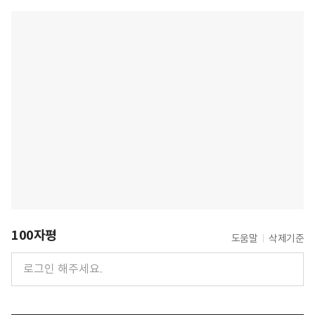
100자평
도움말
삭제기준