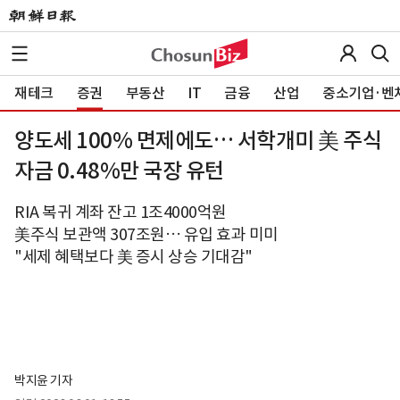
재테크
증권
부동산
IT
금융
산업
중소기업·벤
양도세 100% 면제에도… 서학개미 美 주식
자금 0.48%만 국장 유턴
RIA 복귀 계좌 잔고 1조4000억원
美주식 보관액 307조원… 유입 효과 미미
"세제 혜택보다 美 증시 상승 기대감"
박지윤 기자