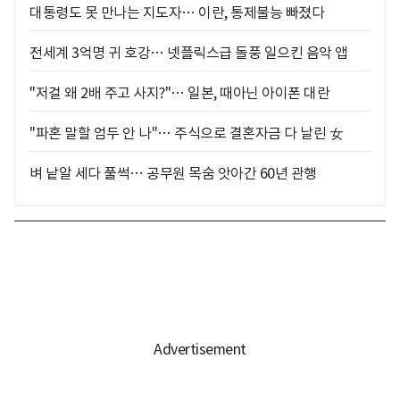
대통령도 못 만나는 지도자… 이란, 통제불능 빠졌다
전세계 3억명 귀 호강… 넷플릭스급 돌풍 일으킨 음악 앱
"저걸 왜 2배 주고 사지?"… 일본, 때아닌 아이폰 대란
"파혼 말할 엄두 안 나"… 주식으로 결혼자금 다 날린 女
벼 낱알 세다 풀썩… 공무원 목숨 앗아간 60년 관행