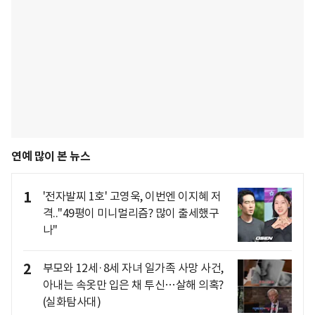
연예 많이 본 뉴스
1
'전자발찌 1호' 고영욱, 이번엔 이지혜 저
격.."49평이 미니멀리즘? 많이 출세했구
나"
2
부모와 12세·8세 자녀 일가족 사망 사건,
아내는 속옷만 입은 채 투신…살해 의혹?
(실화탐사대)