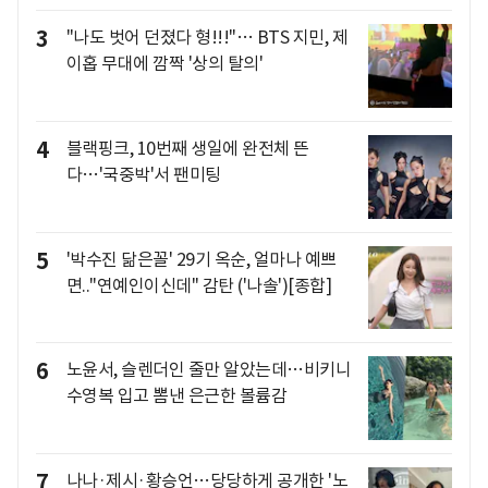
3
"나도 벗어 던졌다 형!!!"… BTS 지민, 제
이홉 무대에 깜짝 '상의 탈의'
4
블랙핑크, 10번째 생일에 완전체 뜬
다…'국중박'서 팬미팅
5
'박수진 닮은꼴' 29기 옥순, 얼마나 예쁘
면.."연예인이신데" 감탄 ('나솔')[종합]
6
노윤서, 슬렌더인 줄만 알았는데…비키니
수영복 입고 뽐낸 은근한 볼륨감
7
나나·제시·황승언…당당하게 공개한 '노