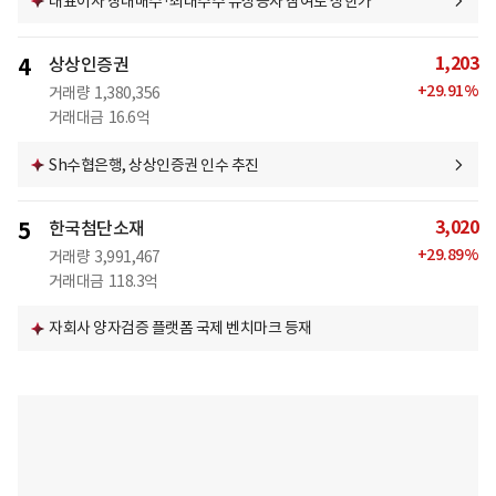
대표이사 장내매수·최대주주 유상증자 참여로 상한가
1,203
4
상상인증권
+
29.91
%
거래량
1,380,356
거래대금
16.6억
Sh수협은행, 상상인증권 인수 추진
3,020
5
한국첨단소재
+
29.89
%
거래량
3,991,467
거래대금
118.3억
자회사 양자검증 플랫폼 국제 벤치마크 등재