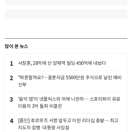
많이 본 뉴스
1
서장훈, 28억에 산 양재역 빌딩 450억에 내놨다
2
"파혼할까요?…결혼자금 5500만원 주식으로 날린 예비
신부
3
'음악 앱'이 넷플릭스와 어깨 나란히… 스포티파이 유료
이용자 3억 돌파 비결은
4
[줌인] 호르무즈 서명 앞두고 이란 리더십 증발… 최고
지도자 잠행·대통령 사임설