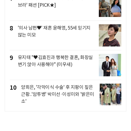
브라' 패션 [PICK★]
8
'의사 남편♥' 재혼 윤해영, 55세 믿기지
않는 미모
9
유지태 "♥김효진과 행복한 결혼, 화장실
변기 앉아 사용해야" (미우새)
10
양희은, '각막이식 수술' 후 지팡이 짚은
근황..'암투병' 박미선·이성미와 '밝은미
소'