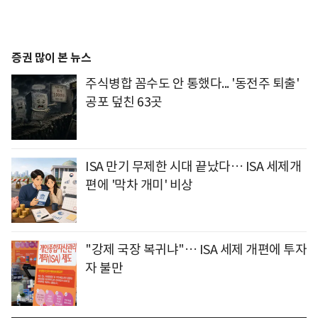
증권 많이 본 뉴스
주식병합 꼼수도 안 통했다... '동전주 퇴출'
공포 덮친 63곳
ISA 만기 무제한 시대 끝났다… ISA 세제개
편에 '막차 개미' 비상
"강제 국장 복귀냐"… ISA 세제 개편에 투자
자 불만