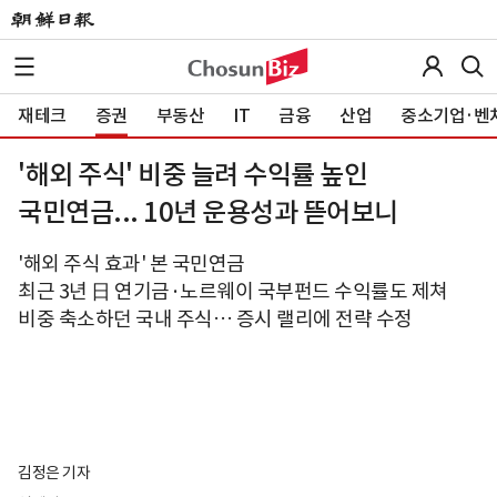
재테크
증권
부동산
IT
금융
산업
중소기업·벤
'해외 주식' 비중 늘려 수익률 높인
국민연금... 10년 운용성과 뜯어보니
'해외 주식 효과' 본 국민연금
최근 3년 日 연기금·노르웨이 국부펀드 수익률도 제쳐
비중 축소하던 국내 주식… 증시 랠리에 전략 수정
김정은 기자