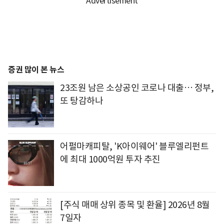
증권 많이 본 뉴스
23조원 남은 소상공인 코로나 대출… 정부,
또 탕감하나
어펄마캐피탈, 'K아이웨어' 블루엘리펀트
에 최대 1000억원 투자 추진
[주식 매매 상위 종목 및 환율] 2026년 8월
7일자