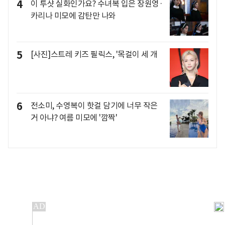
4
이 투샷 실화인가요? 수녀복 입은 장원영·
카리나 미모에 감탄만 나와
5
[사진]스트레 키즈 필릭스, '목걸이 세 개
6
전소미, 수영복이 핫걸 담기에 너무 작은
거 아냐? 여름 미모에 '깜짝'