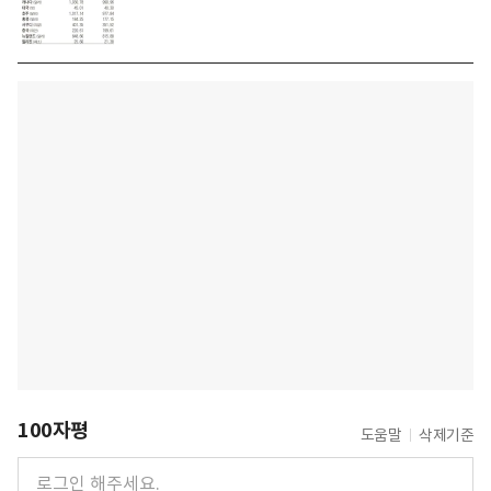
100자평
도움말
삭제기준