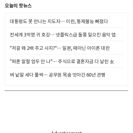
오늘의 핫뉴스
대통령도 못 만나는 지도자… 이란, 통제불능 빠졌다
전세계 3억명 귀 호강… 넷플릭스급 돌풍 일으킨 음악 앱
"저걸 왜 2배 주고 사지?"… 일본, 때아닌 아이폰 대란
"파혼 말할 엄두 안 나"… 주식으로 결혼자금 다 날린 女
벼 낱알 세다 풀썩… 공무원 목숨 앗아간 60년 관행