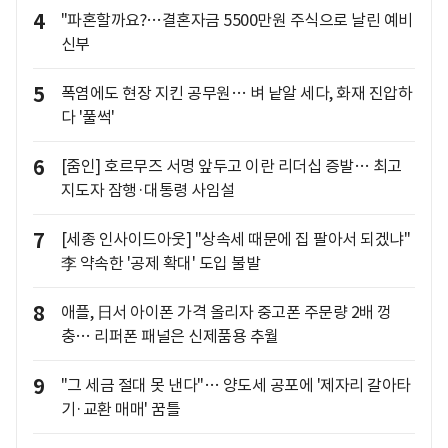
4
"파혼할까요?…결혼자금 5500만원 주식으로 날린 예비
신부
5
폭염에도 현장 지킨 공무원… 벼 낱알 세다, 화재 진압하
다 '풀썩'
6
[줌인] 호르무즈 서명 앞두고 이란 리더십 증발… 최고
지도자 잠행·대통령 사임설
7
[세종 인사이드아웃] "상속세 때문에 집 팔아서 되겠냐"
李 약속한 '공제 확대' 도입 불발
8
애플, 日서 아이폰 가격 올리자 중고폰 주문량 2배 껑
충… 리퍼폰 패널은 신제품용 추월
9
"그 세금 절대 못 낸다"… 양도세 공포에 '제자리 갈아타
기·교환 매매' 꿈틀