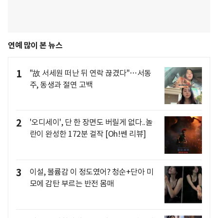
연예 많이 본 뉴스
1
"故 서세원 떠난 뒤 연락 끊겼다"…서동
주, 동생과 절연 고백
2
'오디세이', 단 한 장면도 버릴게 없다..놀
란이 완성한 172분 걸작 [Oh!쎈 리뷰]
3
이설, 볼륨감 이 정도였어? 청순+단아 미
모에 감탄 부르는 반전 몸매