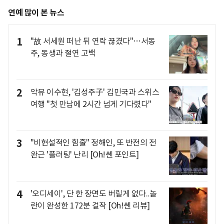
연예 많이 본 뉴스
1
"故 서세원 떠난 뒤 연락 끊겼다"…서동
주, 동생과 절연 고백
2
악뮤 이수현, '김성주子' 김민국과 스위스
여행 "첫 만남에 2시간 넘게 기다렸다"
3
"비현설적인 힘줄" 정해인, 또 반전의 전
완근 '플러팅' 난리 [Oh!쎈 포인트]
4
'오디세이', 단 한 장면도 버릴게 없다..놀
란이 완성한 172분 걸작 [Oh!쎈 리뷰]