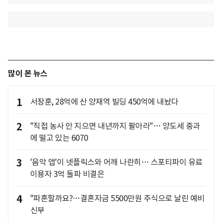
많이 본 뉴스
1
서장훈, 28억에 산 양재역 빌딩 450억에 내놨다
2
"직접 농사 안 지으면 내년까지 팔아라"… 양도세 중과
에 떨고 있는 6070
3
'음악 앱'이 넷플릭스와 어깨 나란히… 스포티파이 유료
이용자 3억 돌파 비결은
4
"파혼할까요?…결혼자금 5500만원 주식으로 날린 예비
신부