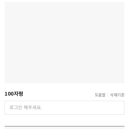
100자평
도움말
삭제기준