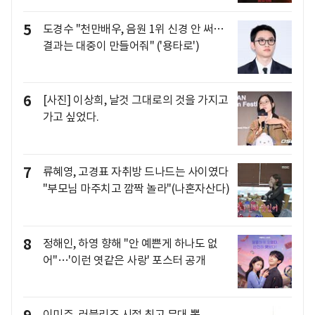
5
도경수 "천만배우, 음원 1위 신경 안 써…
결과는 대중이 만들어줘" ('용타로')
6
[사진] 이상희, 날것 그대로의 것을 가지고
가고 싶었다.
7
류혜영, 고경표 자취방 드나드는 사이였다
"부모님 마주치고 깜짝 놀라"(나혼자산다)
8
정해인, 하영 향해 "안 예쁜게 하나도 없
어"…'이런 엿같은 사랑' 포스터 공개
이미주, 러블리즈 시절 최고 무대 뽑