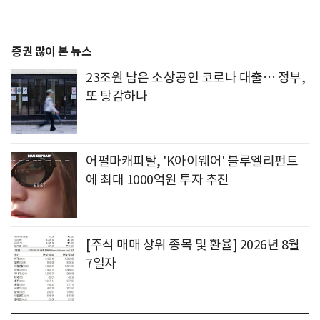
증권 많이 본 뉴스
23조원 남은 소상공인 코로나 대출… 정부,
또 탕감하나
어펄마캐피탈, 'K아이웨어' 블루엘리펀트
에 최대 1000억원 투자 추진
[주식 매매 상위 종목 및 환율] 2026년 8월
7일자