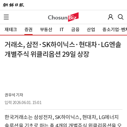
재테크
증권
부동산
IT
금융
산업
중소기업·벤
거래소, 삼전·SK하이닉스·현대차·LG엔솔
개별주식 위클리옵션 29일 상장
권우석 기자
입력
2026.06.01. 15:01
한국거래소는 삼성전자, SK하이닉스, 현대차, LG에너지
솔루션을 기초로 하는 총 4개의 개별주식 위클리옵션을 오