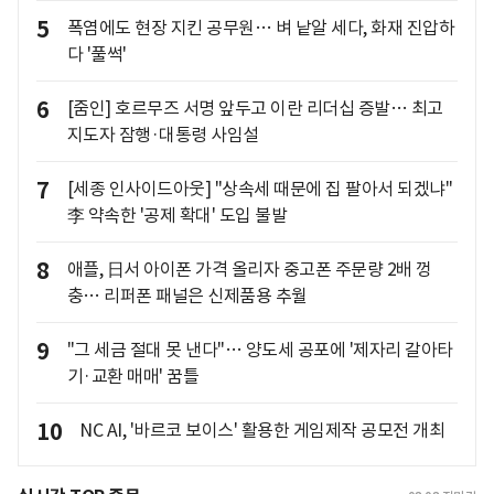
5
폭염에도 현장 지킨 공무원… 벼 낱알 세다, 화재 진압하
다 '풀썩'
6
[줌인] 호르무즈 서명 앞두고 이란 리더십 증발… 최고
지도자 잠행·대통령 사임설
7
[세종 인사이드아웃] "상속세 때문에 집 팔아서 되겠냐"
李 약속한 '공제 확대' 도입 불발
8
애플, 日서 아이폰 가격 올리자 중고폰 주문량 2배 껑
충… 리퍼폰 패널은 신제품용 추월
9
"그 세금 절대 못 낸다"… 양도세 공포에 '제자리 갈아타
기·교환 매매' 꿈틀
10
NC AI, '바르코 보이스' 활용한 게임제작 공모전 개최