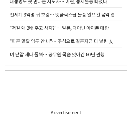
대통령도 못 만나는 지도자… 이란, 통제불능 빠졌다
전세계 3억명 귀 호강… 넷플릭스급 돌풍 일으킨 음악 앱
"저걸 왜 2배 주고 사지?"… 일본, 때아닌 아이폰 대란
"파혼 말할 엄두 안 나"… 주식으로 결혼자금 다 날린 女
벼 낱알 세다 풀썩… 공무원 목숨 앗아간 60년 관행