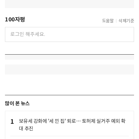
100자평
도움말
삭제기준
많이 본 뉴스
1
보유세 강화에 '세 낀 집' 퇴로… 토허제 실거주 예외 확
대 추진