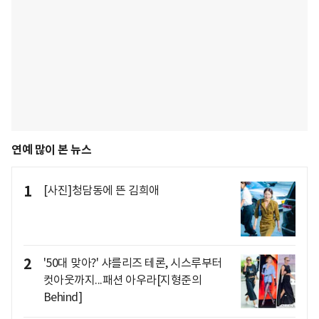
연예 많이 본 뉴스
1
[사진]청담동에 뜬 김희애
2
'50대 맞아?' 샤를리즈 테론, 시스루부터
컷아웃까지...패션 아우라[지형준의
Behind]