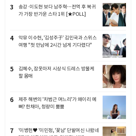
3
송강·이도현 보다 남주혁…전역 후 복귀
가 가장 반가운 스타 1위 [★POLL]
4
악뮤 이수현, '김성주子' 김민국과 스위스
여행 "첫 만남에 2시간 넘게 기다렸다"
5
김혜수, 잠옷마저 시상식 드레스 방불케
할 몸매
6
제주 해변의 '차범근 며느리'가 왜이리 예
뻐? 한채아, 청량미 뿜뿜
7
'이병헌♥ '이민정, '꽃남' 단발여신 나왔네