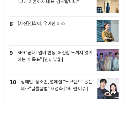
"그래 이혼하자 대표..감쟈합니다"
8
[사진]김희애, 우아한 미소
9
SF9 "군대·멤버 변동, 허전함 느끼지 않게
하는 게 목표" [인터뷰②]
10
정해인·정소민, 열애설 "노코멘트" 랬는
데…"달콤살벌" 재점화 [Oh!쎈 이슈]