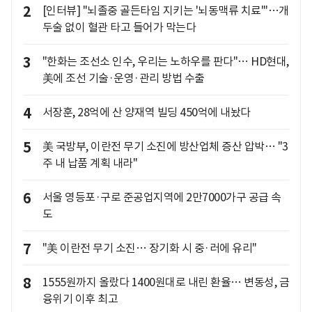
2
[인터뷰] "뇌졸중 골든타임 지키는 '뇌동맥류 치료'"…개
두술 없이 혈관 타고 들어가 막는다
3
"한화는 조선소 인수, 우리는 노하우를 판다"… HD현대,
美에 조선 기술·운영·관리 방법 수출
4
서장훈, 28억에 산 양재역 빌딩 450억에 내놨다
5
美 국방부, 이란전 무기 소진에 방산업체 증산 압박… "3
주 내 납품 계획 내라"
6
서울 영등포·구로 준공업지역에 2만7000가구 공급 속
도
7
"美 이란전 무기 소진… 장기화 시 중·러에 유리"
8
1555원까지 올랐다 1400원대로 내린 환율… 변동성, 금
융위기 이후 최고