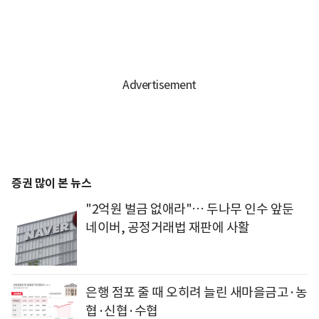
증권 많이 본 뉴스
"2억원 벌금 없애라"… 두나무 인수 앞둔
네이버, 공정거래법 재판에 사활
은행 점포 줄 때 오히려 늘린 새마을금고·농
협·신협·수협