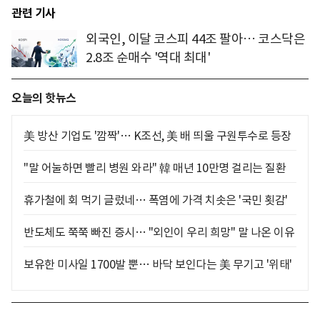
관련 기사
외국인, 이달 코스피 44조 팔아… 코스닥은
2.8조 순매수 '역대 최대'
오늘의 핫뉴스
美 방산 기업도 '깜짝'… K조선, 美 배 띄울 구원투수로 등장
"말 어눌하면 빨리 병원 와라" 韓 매년 10만명 걸리는 질환
휴가철에 회 먹기 글렀네… 폭염에 가격 치솟은 '국민 횟감'
반도체도 쭉쭉 빠진 증시… "외인이 우리 희망" 말 나온 이유
보유한 미사일 1700발 뿐… 바닥 보인다는 美 무기고 '위태'