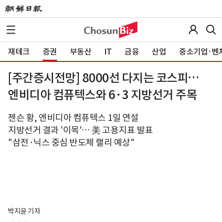
재테크
증권
부동산
IT
금융
산업
중소기업·벤
[주간증시전망] 8000선 다지는 코스피…
엔비디아 컴퓨텍스와 6·3 지방선거 주목
젠슨 황, 엔비디아 컴퓨텍스 1일 연설
지방선거 결과 '이목'… 美 고용지표 발표
"삼전·닉스 중심 반도체 랠리 예상"
박지윤 기자