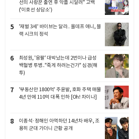
선의 사랑꾼 출연 후 악플 시달려" 고백
('이호선 상담소')
5
'재벌 3세' 바이브는 달라.. 올데프 애니, 블
랙 시크의 정석
6
최성원, '응팔' 대박났는데 2번이나 급성
백혈병 투병.."죽게 하려는건가" 심경(해
투)
7
'부동산만 1800억' 주윤발, 호화 주택 매물
4년 만에 110억 대폭 인하 [Oh! 차이나]
8
이종석·정해인 아역하던 14년차 배우, 조
용히 군대 가더니 근황 공개