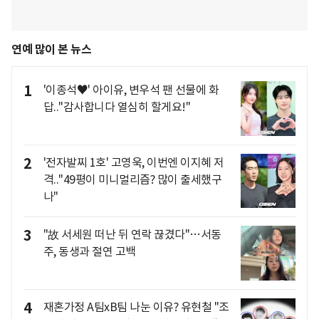
연예 많이 본 뉴스
1
'이종석♥' 아이유, 변우석 팬 선물에 화
답.."감사합니다 열심히 할게요!"
2
'전자발찌 1호' 고영욱, 이번엔 이지혜 저
격.."49평이 미니멀리즘? 많이 출세했구
나"
3
"故 서세원 떠난 뒤 연락 끊겼다"…서동
주, 동생과 절연 고백
4
재혼가정 A팀xB팀 나눈 이유? 유현철 "조