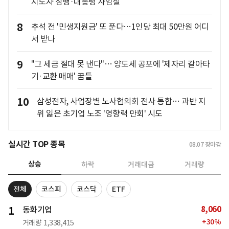
지도자 잠행·대통령 사임설
8
추석 전 '민생지원금' 또 푼다…1인당 최대 50만원 어디
서 받나
9
"그 세금 절대 못 낸다"… 양도세 공포에 '제자리 갈아타
기·교환 매매' 꿈틀
10
삼성전자, 사업장별 노사협의회 전사 통합… 과반 지
위 잃은 초기업 노조 '영향력 만회' 시도
실시간 TOP 종목
08.07
장마감
상승
하락
거래대금
거래량
전체
코스피
코스닥
ETF
8,060
1
동화기업
+
30
%
거래량
1,338,415