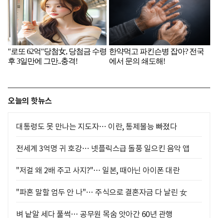
오늘의 핫뉴스
대통령도 못 만나는 지도자… 이란, 통제불능 빠졌다
전세계 3억명 귀 호강… 넷플릭스급 돌풍 일으킨 음악 앱
"저걸 왜 2배 주고 사지?"… 일본, 때아닌 아이폰 대란
"파혼 말할 엄두 안 나"… 주식으로 결혼자금 다 날린 女
벼 낱알 세다 풀썩… 공무원 목숨 앗아간 60년 관행