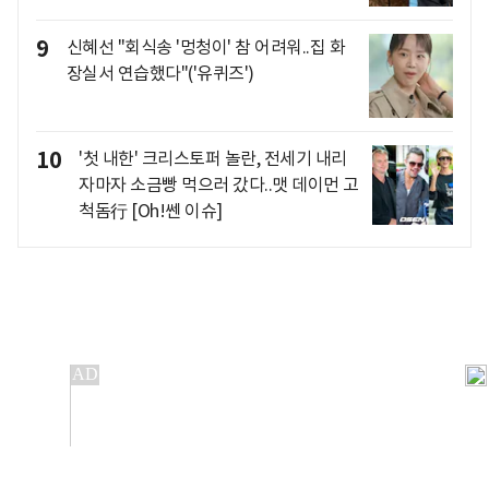
9
신혜선 "회식송 '멍청이' 참 어려워..집 화
장실서 연습했다"('유퀴즈')
10
'첫 내한' 크리스토퍼 놀란, 전세기 내리
자마자 소금빵 먹으러 갔다..맷 데이먼 고
척돔行 [Oh!쎈 이슈]
개인정보처리방침
앱설치(Android)