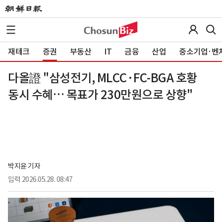
재테크
증권
부동산
IT
금융
산업
중소기업·벤
다올證 "삼성전기, MLCC·FC-BGA 호황
동시 수혜… 목표가 230만원으로 상향"
박지윤 기자
입력
2026.05.28. 08:47