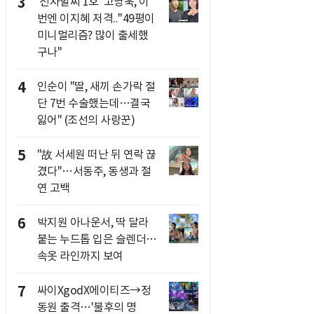
3
'전자발찌 1호' 고영욱, 이
번엔 이지혜 저격.."49평이
미니멀리즘? 많이 출세했
구나"
4
인순이 "딸, 새끼 손가락 절
단 7번 수술했는데…결국
잃어" (조선의 사랑꾼)
5
"故 서세원 떠난 뒤 연락 끊
겼다"…서동주, 동생과 절
연 고백
6
박지원 아나운서, 딱 달라
붙는 누드톱 입은 슬렌더…
속옷 라인까지 보여
7
싸이XgodX에이티즈→정
동원 출격…'불후의 명