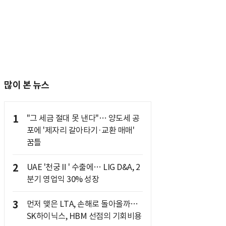
많이 본 뉴스
1
"그 세금 절대 못 낸다"… 양도세 공
포에 '제자리 갈아타기·교환 매매'
꿈틀
2
UAE '천궁Ⅱ' 수출에… LIG D&A, 2
분기 영업익 30% 성장
3
먼저 맺은 LTA, 손해로 돌아올까…
SK하이닉스, HBM 선점의 기회비용