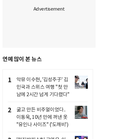
연예 많이 본 뉴스
1
악뮤 이수현, '김성주子' 김
민국과 스위스 여행 "첫 만
남에 2시간 넘게 기다렸다"
2
굶고 만든 비주얼이었다..
이동욱, 10년 만에 꺼낸 옷
"유인나 사이즈" ('도깨비')