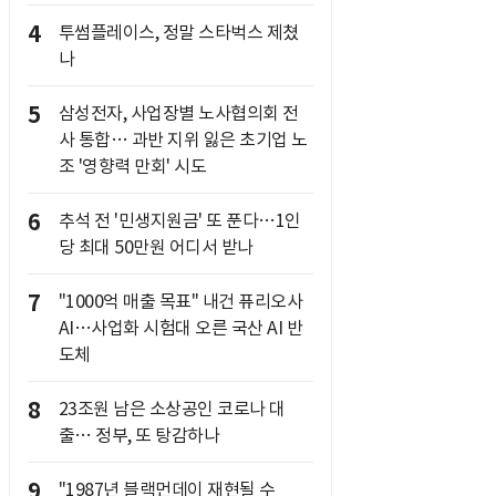
4
투썸플레이스, 정말 스타벅스 제쳤
나
5
삼성전자, 사업장별 노사협의회 전
사 통합… 과반 지위 잃은 초기업 노
조 '영향력 만회' 시도
6
추석 전 '민생지원금' 또 푼다…1인
당 최대 50만원 어디서 받나
7
"1000억 매출 목표" 내건 퓨리오사
AI…사업화 시험대 오른 국산 AI 반
도체
8
23조원 남은 소상공인 코로나 대
출… 정부, 또 탕감하나
9
"1987년 블랙먼데이 재현될 수