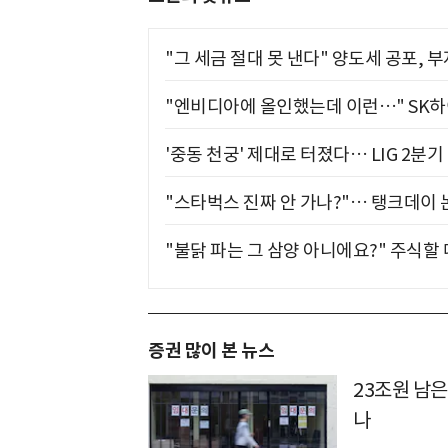
"그 세금 절대 못 낸다" 양도세 공포, 
"엔비디아에 올인했는데 이런…" SK
'중동 천궁' 제대로 터졌다… LIG 2분
"스타벅스 진짜 안 가나?"… 탱크데이 
"불닭 파는 그 삼양 아니에요?" 주식할
증권 많이 본 뉴스
23조원 남은
나