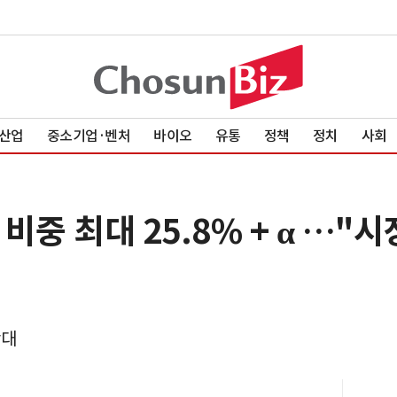
산업
중소기업·벤처
바이오
유통
정책
정치
사회
비중 최대 25.8% + α …"
확대