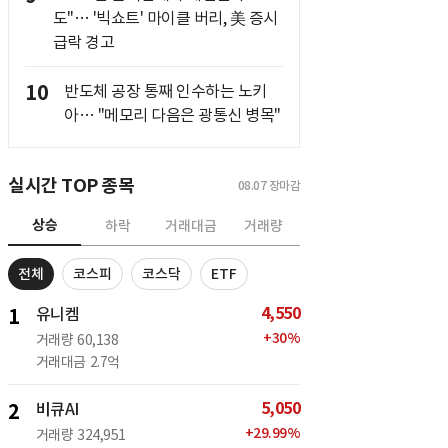
도"… '빅쇼트' 마이클 버리, 美 증시
급락 경고
10
반도체 공장 통째 인수하는 노키
아… "메모리 다음은 광통신 병목"
실시간 TOP 종목
08.07
장마감
상승
하락
거래대금
거래량
전체
코스피
코스닥
ETF
4,550
1
유니켐
+
30
%
거래량
60,138
거래대금
2.7억
5,050
2
비큐AI
+
29.99
%
거래량
324,951