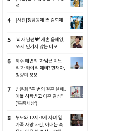
석
4
[사진]청담동에 뜬 김희애
5
'의사 남편♥' 재혼 윤해영,
55세 믿기지 않는 미모
6
제주 해변의 '차범근 며느
리'가 왜이리 예뻐? 한채아,
청량미 뿜뿜
7
방은희 "두 번의 결혼 실패..
아들 허락받고 이혼 결심"
('특종세상')
8
부모와 12세·8세 자녀 일
가족 사망 사건, 아내는 속