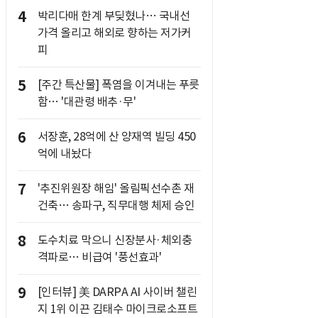
4
박리다매 한계 부딪혔나… 국내선
가격 올리고 해외로 향하는 저가커
피
5
[주간 특산물] 폭염을 이겨내는 푸릇
함… '대관령 배추·무'
6
서장훈, 28억에 산 양재역 빌딩 450
억에 내놨다
7
'추진위원장 해임' 올림픽선수촌 재
건축… 송파구, 직무대행 체제 승인
8
도수치료 막으니 신장분사·체외충
격파로… 비급여 '풍선효과'
9
[인터뷰] 美 DARPA AI 사이버 챌린
지 1위 이끈 김태수 마이크로소프트