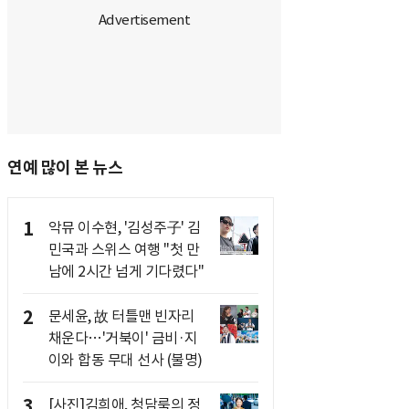
연예 많이 본 뉴스
1
악뮤 이수현, '김성주子' 김
민국과 스위스 여행 "첫 만
남에 2시간 넘게 기다렸다"
2
문세윤, 故 터틀맨 빈자리
채운다…'거북이' 금비·지
이와 합동 무대 선사 (불명)
3
[사진]김희애, 청담룩의 정