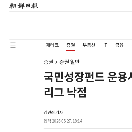
재테크
증권
부동산
IT
금융
증권
증권 일반
국민성장펀드 운용사
리그 낙점
김관래 기자
입력
2026.05.27. 18:14