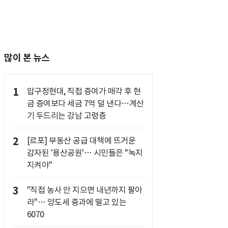
많이 본 뉴스
1
압구정현대, 직접 증여가 매각 후 현
금 증여보다 세금 7억 덜 낸다…계산
기 두드리는 강남 고령층
2
[르포] 부동산 공급 대책에 뜨거운
감자된 '용산공원'… 시민들은 "녹지
지켜야"
3
"직접 농사 안 지으면 내년까지 팔아
라"… 양도세 중과에 떨고 있는
6070