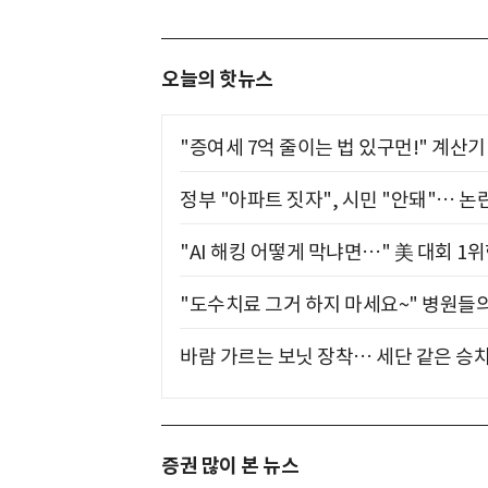
오늘의 핫뉴스
"증여세 7억 줄이는 법 있구먼!" 계산
정부 "아파트 짓자", 시민 "안돼"… 논란
"AI 해킹 어떻게 막냐면…" 美 대회 1
"도수치료 그거 하지 마세요~" 병원들
바람 가르는 보닛 장착… 세단 같은 승
증권 많이 본 뉴스