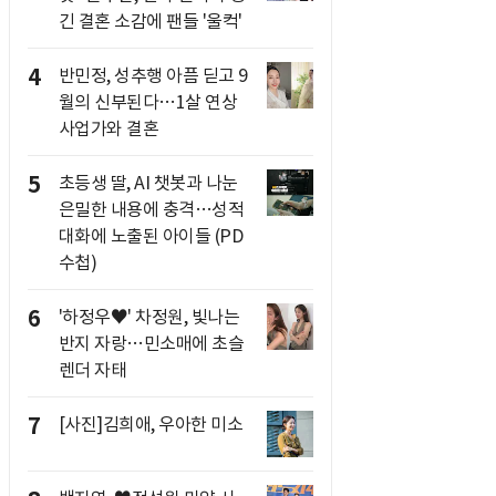
긴 결혼 소감에 팬들 '울컥'
4
반민정, 성추행 아픔 딛고 9
월의 신부된다…1살 연상
사업가와 결혼
5
초등생 딸, AI 챗봇과 나눈
은밀한 내용에 충격…성적
대화에 노출된 아이들 (PD
수첩)
6
'하정우♥' 차정원, 빛나는
반지 자랑…민소매에 초슬
렌더 자태
7
[사진]김희애, 우아한 미소