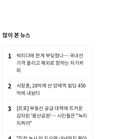
많이 본 뉴스
1
박리다매 한계 부딪혔나… 국내선
가격 올리고 해외로 향하는 저가커
피
2
서장훈, 28억에 산 양재역 빌딩 450
억에 내놨다
3
[르포] 부동산 공급 대책에 뜨거운
감자된 '용산공원'… 시민들은 "녹지
지켜야"
"직접 농사 안 지으면 내년까지 팔아