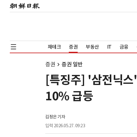
재테크
증권
부동산
IT
금융
증권
증권 일반
[특징주] '삼전닉
10% 급등
김정은 기자
입력
2026.05.27. 09:23