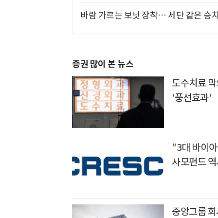
바람 가르는 보닛 장착… 세단 같은 승
증권 많이 본 뉴스
도수치료 막
'풍선효과'
"3대 바이아
사모펀드 역
중앙그룹 회사