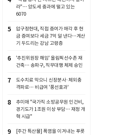
4
라"… 양도세 중과에 떨고 있는
6070
5
압구정현대, 직접 증여가 매각 후 현
금 증여보다 세금 7억 덜 낸다…계산
기 두드리는 강남 고령층
6
'추진위원장 해임' 올림픽선수촌 재
건축… 송파구, 직무대행 체제 승인
7
도수치료 막으니 신장분사·체외충
격파로… 비급여 '풍선효과'
8
추미애 "국가직 소방공무원 인건비,
경기도가 1조원 이상 부담… 재정 개
혁 시급"
9
[주간 특산물] 폭염을 이겨내는 푸릇