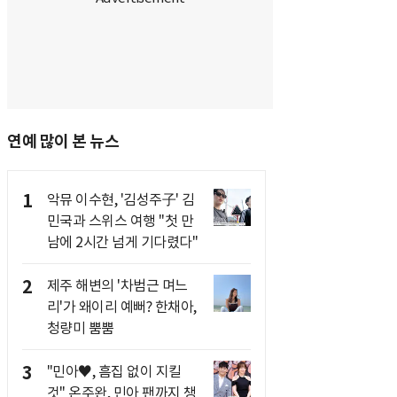
연예 많이 본 뉴스
1
악뮤 이수현, '김성주子' 김
민국과 스위스 여행 "첫 만
남에 2시간 넘게 기다렸다"
2
제주 해변의 '차범근 며느
리'가 왜이리 예뻐? 한채아,
청량미 뿜뿜
3
"민아♥, 흠집 없이 지킬
것" 온주완, 민아 팬까지 챙