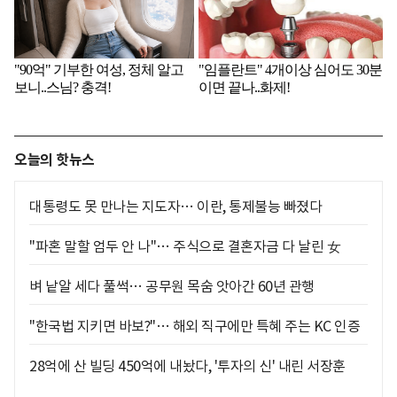
오늘의 핫뉴스
대통령도 못 만나는 지도자… 이란, 통제불능 빠졌다
"파혼 말할 엄두 안 나"… 주식으로 결혼자금 다 날린 女
벼 낱알 세다 풀썩… 공무원 목숨 앗아간 60년 관행
"한국법 지키면 바보?"… 해외 직구에만 특혜 주는 KC 인증
28억에 산 빌딩 450억에 내놨다, '투자의 신' 내린 서장훈