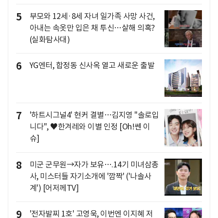
5
부모와 12세·8세 자녀 일가족 사망 사건,
아내는 속옷만 입은 채 투신…살해 의혹?
(실화탐사대)
6
YG엔터, 합정동 신사옥 열고 새로운 출발
7
'하트시그널4' 현커 결별…김지영 "솔로입
니다", ♥한겨레와 이별 인정 [Oh!쎈 이
슈]
8
미군 군무원→자가 보유….14기 미녀삼총
사, 미스터들 자기소개에 '깜짝' ('나솔사
계') [어저께TV]
9
'전자발찌 1호' 고영욱, 이번엔 이지혜 저