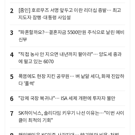
2
[줌인] 호르무즈 서명 앞두고 이란 리더십 증발… 최고
지도자 잠행·대통령 사임설
3
"파혼할까요?…결혼자금 5500만원 주식으로 날린 예비
신부
4
"직접 농사 안 지으면 내년까지 팔아라"… 양도세 중과
에 떨고 있는 6070
5
폭염에도 현장 지킨 공무원… 벼 낱알 세다, 화재 진압하
다 '풀썩'
6
"강제 국장 복귀냐"… ISA 세제 개편에 투자자 불만
7
SK하이닉스, 솔리다임 키우기 나선 이유는…"이번 사이
클이 최적의 기회"