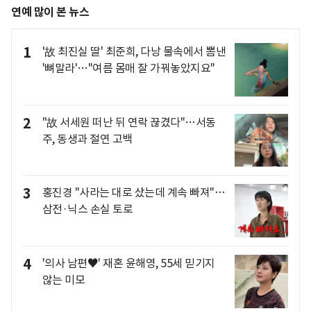
연예 많이 본 뉴스
1
'故 최진실 딸' 최준희, 다낭 물속에서 뽐낸
'뼈말라'…"여름 몸매 잘 가꿔놓았지요"
2
"故 서세원 떠난 뒤 연락 끊겼다"…서동
주, 동생과 절연 고백
3
홍진경 "사라는 대로 샀는데 계속 빠져"…
삼전·닉스 손실 토로
4
'의사 남편♥' 재혼 윤해영, 55세 믿기지
않는 미모