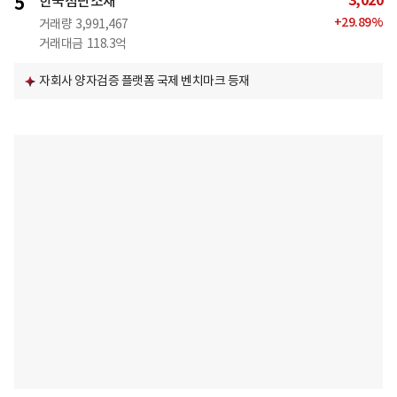
3,020
5
한국첨단소재
+
29.89
%
거래량
3,991,467
거래대금
118.3억
자회사 양자검증 플랫폼 국제 벤치마크 등재