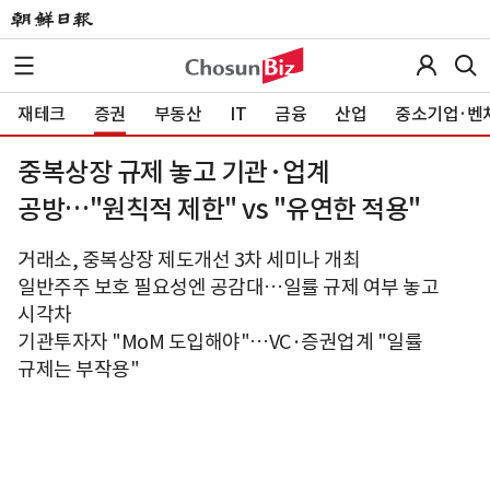
재테크
증권
부동산
IT
금융
산업
중소기업·벤
중복상장 규제 놓고 기관·업계
공방…"원칙적 제한" vs "유연한 적용"
거래소, 중복상장 제도개선 3차 세미나 개최
일반주주 보호 필요성엔 공감대…일률 규제 여부 놓고
시각차
기관투자자 "MoM 도입해야"…VC·증권업계 "일률
규제는 부작용"