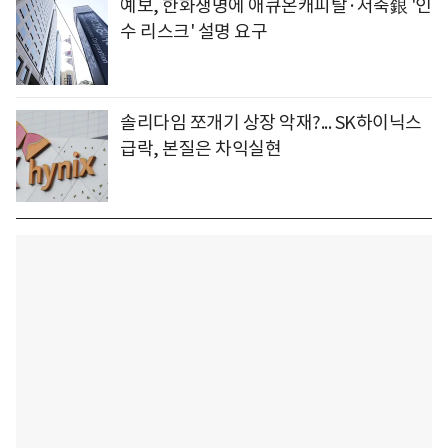
예보, 한화생명에 애큐온캐피탈·저축銀 '인
수 리스크' 설명 요구
솔리다임 쪼개기 상장 악재?... SK하이닉스
급락, 본질은 차익실현