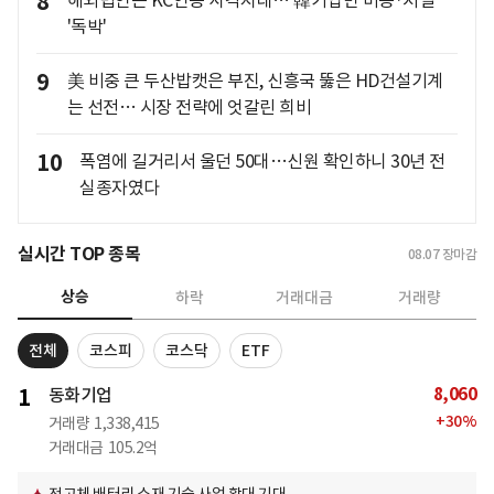
8
해외법인은 KC인증 사각지대… 韓기업만 비용·처벌
'독박'
9
美 비중 큰 두산밥캣은 부진, 신흥국 뚫은 HD건설기계
는 선전… 시장 전략에 엇갈린 희비
10
폭염에 길거리서 울던 50대…신원 확인하니 30년 전
실종자였다
실시간 TOP 종목
08.07
장마감
상승
하락
거래대금
거래량
전체
코스피
코스닥
ETF
8,060
1
동화기업
+
30
%
거래량
1,338,415
거래대금
105.2억