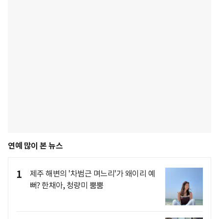
연예 많이 본 뉴스
1
제주 해변의 '차범근 며느리'가 왜이리 예
뻐? 한채아, 청량미 뿜뿜