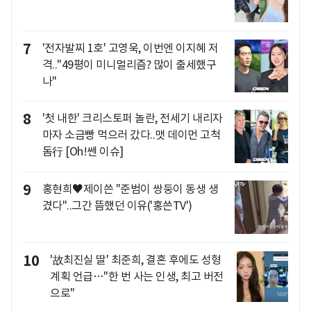
7
'전자발찌 1호' 고영욱, 이번엔 이지혜 저
격.."49평이 미니멀리즘? 많이 출세했구
나"
8
'첫 내한' 크리스토퍼 놀란, 전세기 내리자
마자 소금빵 먹으러 갔다..맷 데이먼 고척
돔行 [Oh!쎈 이슈]
9
홍현희♥제이쓴 "준범이 쌍둥이 동생 생
겼다"..그간 뜸했던 이유('홍쓴TV')
10
'故최진실 딸' 최준희, 결혼 후에도 성형
계획 언급…"한 번 사는 인생, 최고 버전
으로"