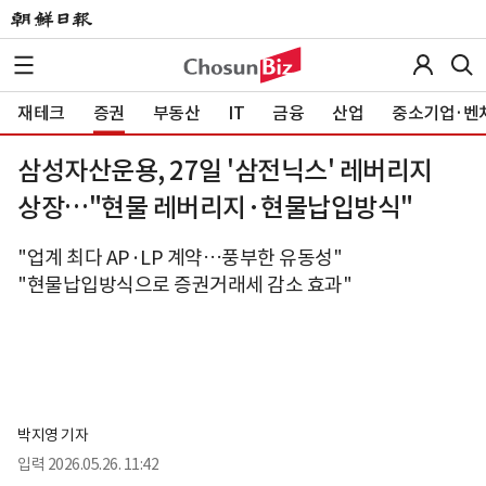
재테크
증권
부동산
IT
금융
산업
중소기업·벤
삼성자산운용, 27일 '삼전닉스' 레버리지
상장…"현물 레버리지·현물납입방식"
"업계 최다 AP·LP 계약…풍부한 유동성"
"현물납입방식으로 증권거래세 감소 효과"
박지영 기자
입력
2026.05.26. 11:42