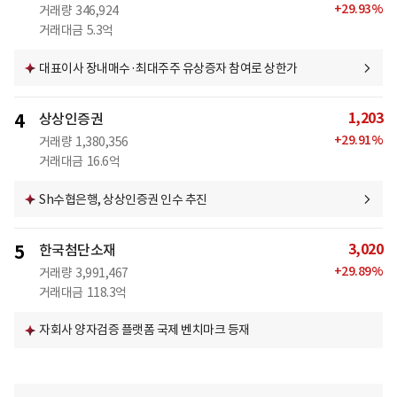
+
29.93
%
거래량
346,924
거래대금
5.3억
대표이사 장내매수·최대주주 유상증자 참여로 상한가
1,203
4
상상인증권
+
29.91
%
거래량
1,380,356
거래대금
16.6억
Sh수협은행, 상상인증권 인수 추진
3,020
5
한국첨단소재
+
29.89
%
거래량
3,991,467
거래대금
118.3억
자회사 양자검증 플랫폼 국제 벤치마크 등재