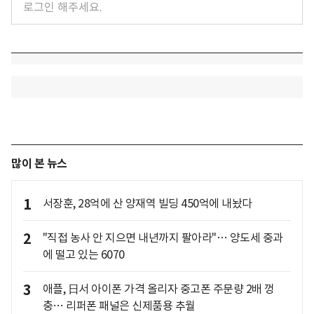
많이 본 뉴스
1
서장훈, 28억에 산 양재역 빌딩 450억에 내놨다
2
"직접 농사 안 지으면 내년까지 팔아라"… 양도세 중과
에 떨고 있는 6070
3
애플, 日서 아이폰 가격 올리자 중고폰 주문량 2배 껑
충… 리퍼폰 패널은 신제품용 추월