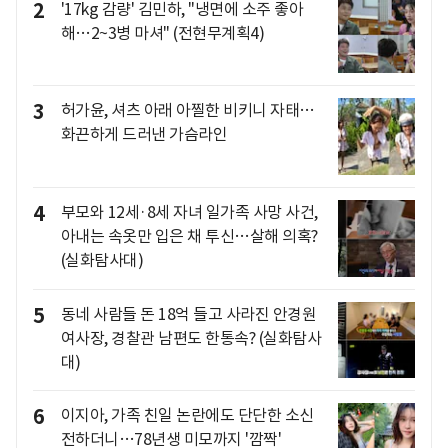
2
'17kg 감량' 김민하, "냉면에 소주 좋아
해…2~3병 마셔" (전현무계획4)
3
허가윤, 셔츠 아래 아찔한 비키니 자태…
화끈하게 드러낸 가슴라인
4
부모와 12세·8세 자녀 일가족 사망 사건,
아내는 속옷만 입은 채 투신…살해 의혹?
(실화탐사대)
5
동네 사람들 돈 18억 들고 사라진 안경원
여사장, 경찰관 남편도 한통속? (실화탐사
대)
6
이지아, 가족 친일 논란에도 단단한 소신
전하더니…78년생 미모까지 '깜짝'