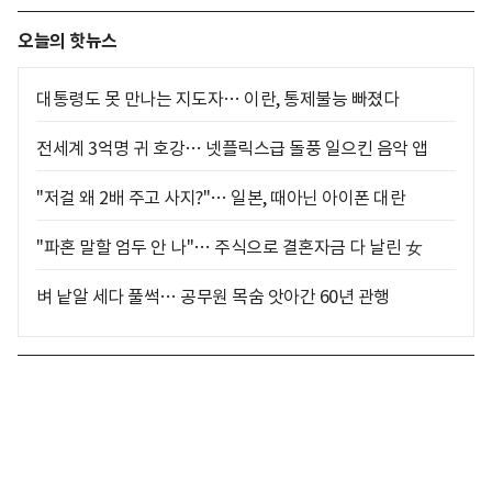
오늘의 핫뉴스
대통령도 못 만나는 지도자… 이란, 통제불능 빠졌다
전세계 3억명 귀 호강… 넷플릭스급 돌풍 일으킨 음악 앱
"저걸 왜 2배 주고 사지?"… 일본, 때아닌 아이폰 대란
"파혼 말할 엄두 안 나"… 주식으로 결혼자금 다 날린 女
벼 낱알 세다 풀썩… 공무원 목숨 앗아간 60년 관행