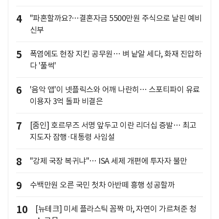
4
"파혼할까요?…결혼자금 5500만원 주식으로 날린 예비
신부
5
폭염에도 현장 지킨 공무원… 벼 낱알 세다, 화재 진압하
다 '풀썩'
6
'음악 앱'이 넷플릭스와 어깨 나란히… 스포티파이 유료
이용자 3억 돌파 비결은
7
[줌인] 호르무즈 서명 앞두고 이란 리더십 증발… 최고
지도자 잠행·대통령 사임설
8
"강제 국장 복귀냐"… ISA 세제 개편에 투자자 불만
9
수백만원 오른 국민 첫차 아반떼 흥행 성공할까
10
[뉴테크] 미세 플라스틱 꼼짝 마, 자연이 가르쳐준 청