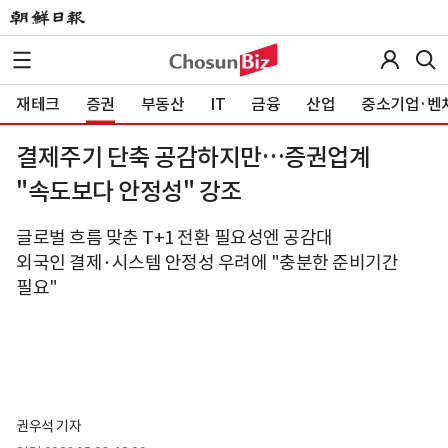
재테크
증권
부동산
IT
금융
산업
중소기업·벤
결제주기 단축 공감하지만…증권업계
"속도보다 안정성" 강조
글로벌 흐름 맞춘 T+1 전환 필요성엔 공감대
외국인 결제·시스템 안정성 우려에 "충분한 준비기간
필요"
권우석 기자