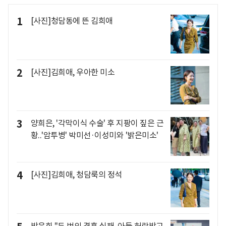
1
[사진]청담동에 뜬 김희애
2
[사진]김희애, 우아한 미소
3
양희은, '각막이식 수술' 후 지팡이 짚은 근
황..'암투병' 박미선·이성미와 '밝은미소'
4
[사진]김희애, 청담룩의 정석
방은희 "두 번의 결혼 실패..아들 허락받고