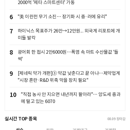
2000억 '제타 스마트센터' 가동
6
"美 이란전 무기 소진… 장기화 시 중·러에 유리"
7
하이닉스 목표주가 26만→12만원... 외국계 리포트에 개
미들 발칵
8
광어회 한 접시 2만6000원…폭염 속 마트 수산물값 '들
썩'
9
[제네릭 약가 개편]③ 약값 낮춘다고 끝 아냐…제약업계
"시장 혼란·R&D 위축 막을 장치 필요"
10
"직접 농사 안 지으면 내년까지 팔아라"… 양도세 중과
에 떨고 있는 6070
실시간 TOP 종목
08.09
장마감