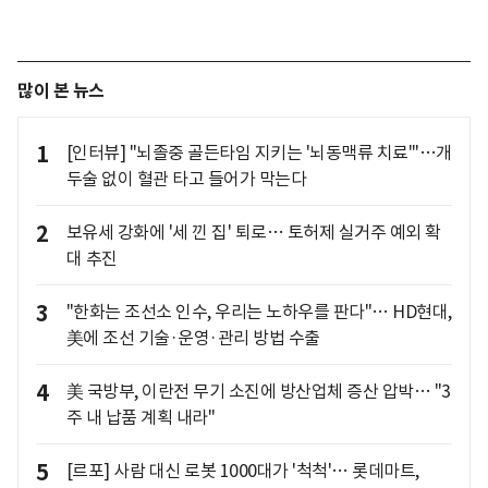
많이 본 뉴스
1
[인터뷰] "뇌졸중 골든타임 지키는 '뇌동맥류 치료'"…개
두술 없이 혈관 타고 들어가 막는다
2
보유세 강화에 '세 낀 집' 퇴로… 토허제 실거주 예외 확
대 추진
3
"한화는 조선소 인수, 우리는 노하우를 판다"… HD현대,
美에 조선 기술·운영·관리 방법 수출
4
美 국방부, 이란전 무기 소진에 방산업체 증산 압박… "3
주 내 납품 계획 내라"
5
[르포] 사람 대신 로봇 1000대가 '척척'… 롯데마트,