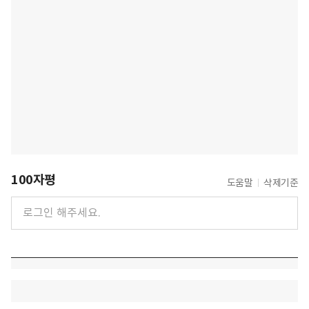
100자평
도움말
삭제기준