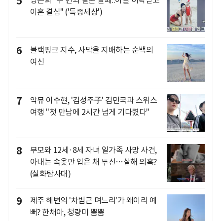
5
이혼 결심" ('특종세상')
6
블랙핑크 지수, 사막을 지배하는 순백의
여신
7
악뮤 이수현, '김성주子' 김민국과 스위스
여행 "첫 만남에 2시간 넘게 기다렸다"
8
부모와 12세·8세 자녀 일가족 사망 사건,
아내는 속옷만 입은 채 투신…살해 의혹?
(실화탐사대)
9
제주 해변의 '차범근 며느리'가 왜이리 예
뻐? 한채아, 청량미 뿜뿜