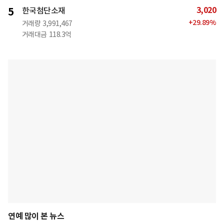
3,020
5
한국첨단소재
+
29.89
%
거래량
3,991,467
거래대금
118.3억
연예 많이 본 뉴스