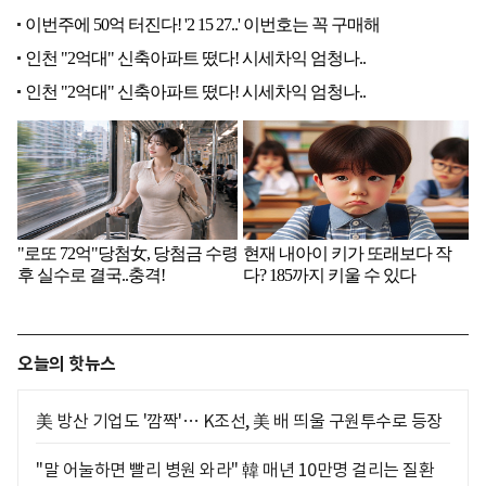
오늘의 핫뉴스
美 방산 기업도 '깜짝'… K조선, 美 배 띄울 구원투수로 등장
"말 어눌하면 빨리 병원 와라" 韓 매년 10만명 걸리는 질환