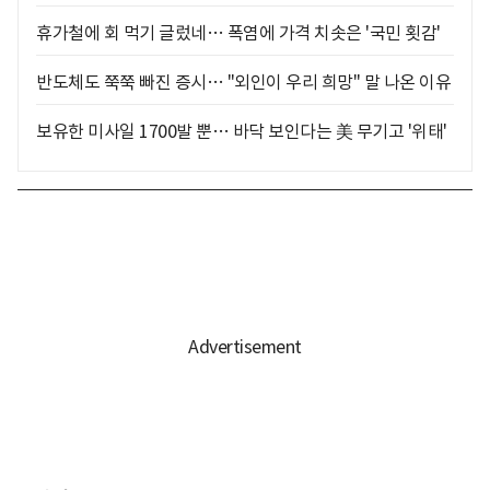
휴가철에 회 먹기 글렀네… 폭염에 가격 치솟은 '국민 횟감'
반도체도 쭉쭉 빠진 증시… "외인이 우리 희망" 말 나온 이유
보유한 미사일 1700발 뿐… 바닥 보인다는 美 무기고 '위태'