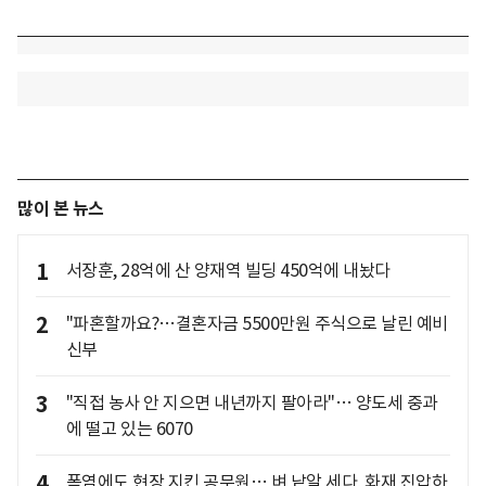
많이 본 뉴스
1
서장훈, 28억에 산 양재역 빌딩 450억에 내놨다
2
"파혼할까요?…결혼자금 5500만원 주식으로 날린 예비
신부
3
"직접 농사 안 지으면 내년까지 팔아라"… 양도세 중과
에 떨고 있는 6070
4
폭염에도 현장 지킨 공무원… 벼 낱알 세다, 화재 진압하