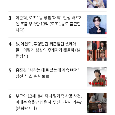
3
이준혁, 로또 1등 당첨 '대박'..인생 바꾸기
엔 조금 부족한 13억 (로또 1등도 출근합
니다)
4
故 이건희, 투명인간 취급받던 셋째아
들…어떻게 삼성의 후계자가 됐을까 (셀
럽병사)
5
홍진경 "사라는 대로 샀는데 계속 빠져"…
삼전·닉스 손실 토로
6
부모와 12세·8세 자녀 일가족 사망 사건,
아내는 속옷만 입은 채 투신…살해 의혹?
(실화탐사대)