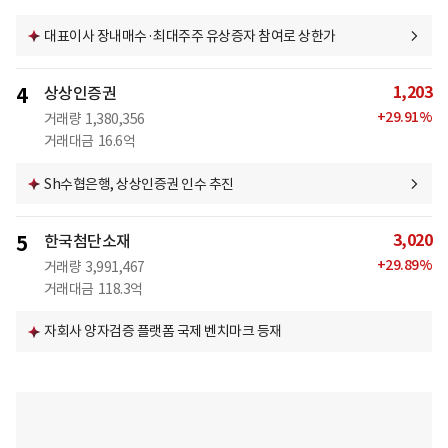
대표이사 장내매수·최대주주 유상증자 참여로 상한가
1,203
4
상상인증권
+
29.91
%
거래량
1,380,356
거래대금
16.6억
Sh수협은행, 상상인증권 인수 추진
3,020
5
한국첨단소재
+
29.89
%
거래량
3,991,467
거래대금
118.3억
자회사 양자검증 플랫폼 국제 벤치마크 등재