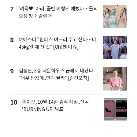
7
'려욱♥' 아리, 골반 이렇게 예뻤나…물의
요정 청순 슬렌더
8
여에스더 "원피스 며느리 주고 싶다…나
45kg일 때 산 것" [Oh!쎈 이슈]
9
김정난, 3층 타운하우스 급매로 내놨다
"매우 싼값에..연락 달라" [순간포착]
10
미야오, 10월 14일 컴백 확정..신곡
'BURNING UP' 발표