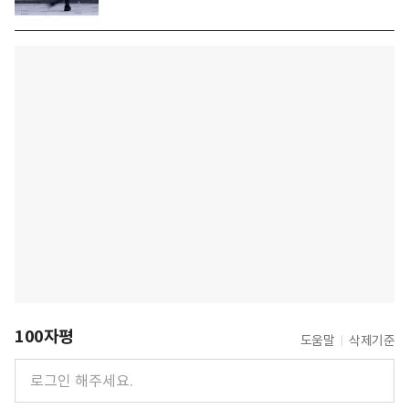
100자평
도움말
삭제기준