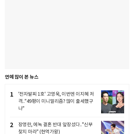
연예 많이 본 뉴스
1
'전자발찌 1호' 고영욱, 이번엔 이지혜 저
격.."49평이 미니멀리즘? 많이 출세했구
나"
2
장영란, 에녹 결혼 반대 앞장섰다.."신부
찾지 마라" (현역가왕)