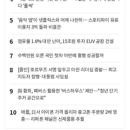
다 '풀썩'
5
'음악 앱'이 넷플릭스와 어깨 나란히… 스포티파이 유료
이용자 3억 돌파 비결은
6
점유율 1.6% 대만 난야, 15조원 투자 EUV 공장 건설
7
수백만원 오른 국민 첫차 아반떼 흥행 성공할까
8
[줌인] 호르무즈 서명 앞두고 이란 리더십 증발… 최고
지도자 잠행·대통령 사임설
9
與 황희, 폐버스 활용한 '버스하우스' 제안…"청년 단기
주거 공간으로"
10
애플, 日서 아이폰 가격 올리자 중고폰 주문량 2배 껑
충… 리퍼폰 패널은 신제품용 추월