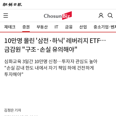
재테크
증권
부동산
IT
금융
산업
중소기업·벤
10만명 몰린 '삼전·하닉' 레버리지 ETF…
금감원 "구조·손실 유의해야"
심화교육 3일간 10만명 신청…투자자 관심도 높아
"손실 감내 한도 내에서 자기 책임 하에 건전하게
투자해야"
김정은 기자