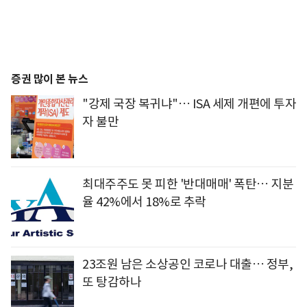
증권 많이 본 뉴스
"강제 국장 복귀냐"… ISA 세제 개편에 투자
자 불만
최대주주도 못 피한 '반대매매' 폭탄… 지분
율 42%에서 18%로 추락
23조원 남은 소상공인 코로나 대출… 정부,
또 탕감하나