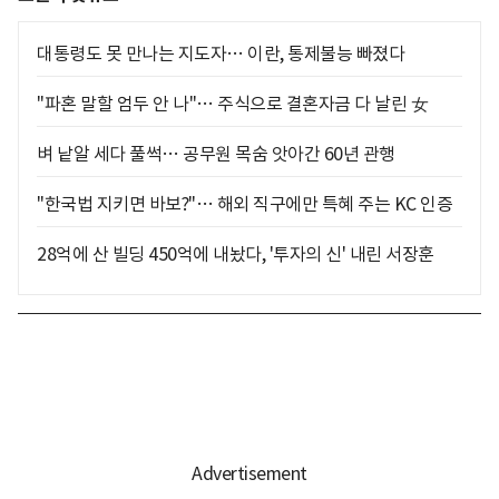
대통령도 못 만나는 지도자… 이란, 통제불능 빠졌다
"파혼 말할 엄두 안 나"… 주식으로 결혼자금 다 날린 女
벼 낱알 세다 풀썩… 공무원 목숨 앗아간 60년 관행
"한국법 지키면 바보?"… 해외 직구에만 특혜 주는 KC 인증
28억에 산 빌딩 450억에 내놨다, '투자의 신' 내린 서장훈