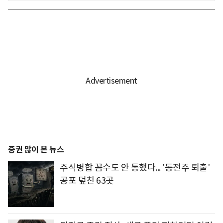
증권 많이 본 뉴스
주식병합 꼼수도 안 통했다... '동전주 퇴출'
공포 덮친 63곳