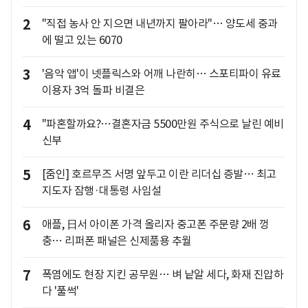
2
"직접 농사 안 지으면 내년까지 팔아라"… 양도세 중과
에 떨고 있는 6070
3
'음악 앱'이 넷플릭스와 어깨 나란히… 스포티파이 유료
이용자 3억 돌파 비결은
4
"파혼할까요?…결혼자금 5500만원 주식으로 날린 예비
신부
5
[줌인] 호르무즈 서명 앞두고 이란 리더십 증발… 최고
지도자 잠행·대통령 사임설
6
애플, 日서 아이폰 가격 올리자 중고폰 주문량 2배 껑
충… 리퍼폰 패널은 신제품용 추월
7
폭염에도 현장 지킨 공무원… 벼 낱알 세다, 화재 진압하
다 '풀썩'