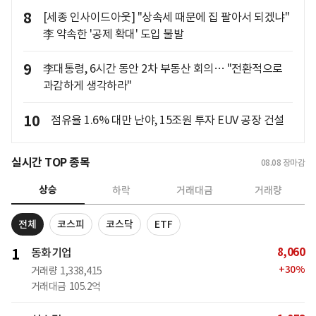
8
[세종 인사이드아웃] "상속세 때문에 집 팔아서 되겠냐"
李 약속한 '공제 확대' 도입 불발
9
李대통령, 6시간 동안 2차 부동산 회의… "전환적으로
과감하게 생각하라"
10
점유율 1.6% 대만 난야, 15조원 투자 EUV 공장 건설
실시간 TOP 종목
08.08
장마감
상승
하락
거래대금
거래량
전체
코스피
코스닥
ETF
8,060
1
동화기업
+
30
%
거래량
1,338,415
거래대금
105.2억