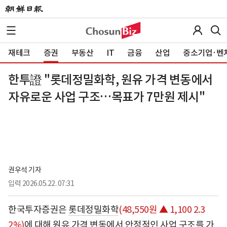
재테크
증권
부동산
IT
금융
산업
중소기업·벤
한투證 "롯데정밀화학, 원유 가격 변동에서
자유로운 사업 구조…목표가 7만원 제시"
권우석 기자
입력
2026.05.22. 07:31
한국투자증권은
롯데정밀화학
(48,550원 ▲ 1,100 2.3
2%)
에 대해 원유 가격 변동에서 안정적인 사업 구조를 가