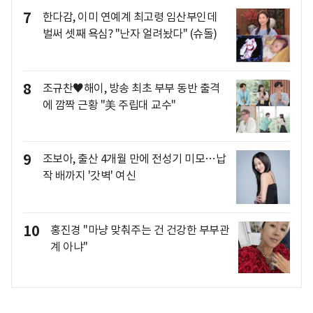
7
한다감, 이미 연예계 최고령 임산부인데
벌써 셋째 욕심? "난자 얼려놨다" (슈돌)
8
조규찬♥해이, 방송 최초 부부 동반 출격
에 깜짝 근황 "美 주립대 교수"
9
조보아, 출산 4개월 만에 전성기 미모…납
작 배까지 '갓벽' 여신
10
홍진경 "마냥 맞춰주는 건 건강한 부부관
계 아냐"