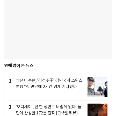
연예 많이 본 뉴스
1
악뮤 이수현, '김성주子' 김민국과 스위스
여행 "첫 만남에 2시간 넘게 기다렸다"
2
'오디세이', 단 한 장면도 버릴게 없다..놀
란이 완성한 172분 걸작 [Oh!쎈 리뷰]