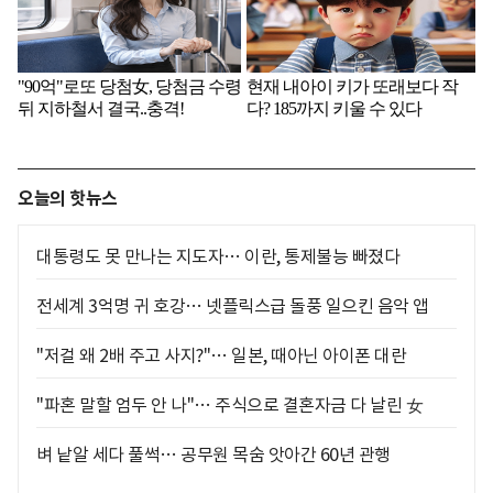
오늘의 핫뉴스
대통령도 못 만나는 지도자… 이란, 통제불능 빠졌다
전세계 3억명 귀 호강… 넷플릭스급 돌풍 일으킨 음악 앱
"저걸 왜 2배 주고 사지?"… 일본, 때아닌 아이폰 대란
"파혼 말할 엄두 안 나"… 주식으로 결혼자금 다 날린 女
벼 낱알 세다 풀썩… 공무원 목숨 앗아간 60년 관행