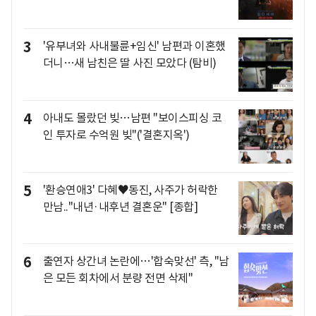
3
'유부녀와 사내불륜+임신' 남편과 이혼했
더니…새 남친은 딸 사진 모았다 (탐비)
4
아내도 몰랐던 빚…남편 "보이스피싱 코
인 투자로 수억원 빚"('결혼지옥')
5
'환승연애3' 다혜♥동진, 사주가 허락한
만남.."내년·내후년 결혼운" [종합]
6
출연자 상간녀 논란에…'합숙맞선' 측, "남
은 모든 회차에서 분량 전면 삭제"