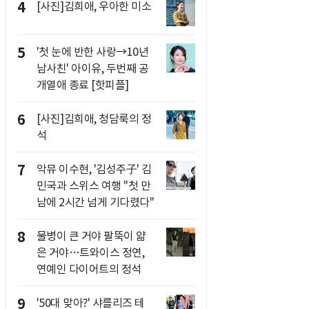
4
[사진]김희애, 우아한 미소
5
'첫 눈에 반한 사랑→10년
남사친' 아이유, 두번째 공
개열애 종료 [핫피플]
6
[사진]김희애, 청담룩의 정
석
7
악뮤 이수현, '김성주子' 김
민국과 스위스 여행 "첫 만
남에 2시간 넘게 기다렸다"
8
물병이 큰 거야 팔뚝이 얇
은 거야…트와이스 정연,
연예인 다이어트의 정석
9
'50대 맞아?' 샤를리즈 테