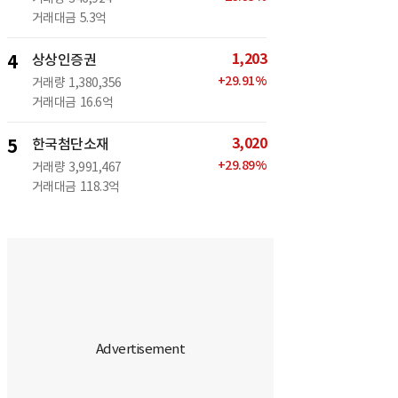
거래대금
5.3억
1,203
4
상상인증권
+
29.91
%
거래량
1,380,356
거래대금
16.6억
3,020
5
한국첨단소재
+
29.89
%
거래량
3,991,467
거래대금
118.3억