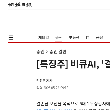
재테크
증권
부동산
IT
금융
증권
증권 일반
[특징주] 비큐AI, 
김정은 기자
입력
2026.05.22. 09:13
결손금 보전을 목적으로 5대 1 무상감자에