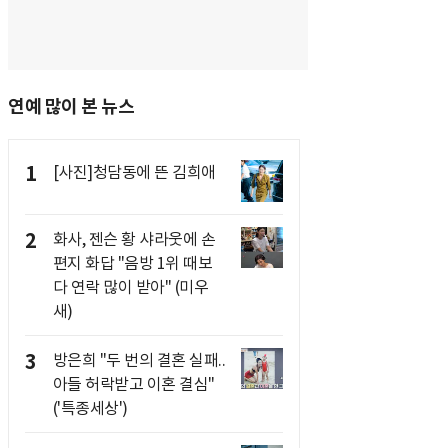
연예 많이 본 뉴스
1
[사진]청담동에 뜬 김희애
2
화사, 젠슨 황 샤라웃에 손
편지 화답 "음방 1위 때보
다 연락 많이 받아" (미우
새)
3
방은희 "두 번의 결혼 실패..
아들 허락받고 이혼 결심"
('특종세상')