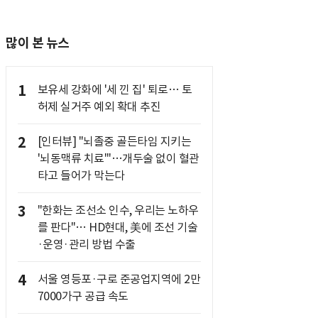
많이 본 뉴스
1
보유세 강화에 '세 낀 집' 퇴로… 토
허제 실거주 예외 확대 추진
2
[인터뷰] "뇌졸중 골든타임 지키는
'뇌동맥류 치료'"…개두술 없이 혈관
타고 들어가 막는다
3
"한화는 조선소 인수, 우리는 노하우
를 판다"… HD현대, 美에 조선 기술
·운영·관리 방법 수출
4
서울 영등포·구로 준공업지역에 2만
7000가구 공급 속도