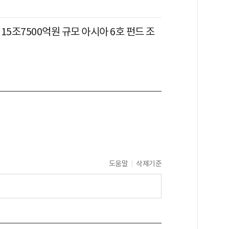
15조7500억원 규모 아시아 6호 펀드 조
도움말
삭제기준