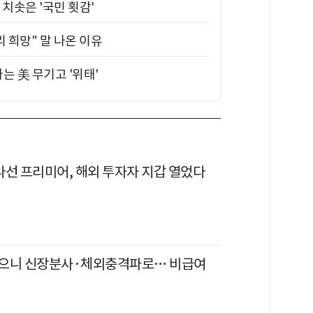
치솟은 '국민 횟감'
 희망" 말 나온 이유
는 美 무기고 '위태'
 나선 프리미어, 해외 투자자 지갑 열었다
으니 신장분사·체외충격파로… 비급여