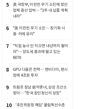
5
美 국방부, 이란전 무기 소진에 방산
업체 증산 압박… "3주 내 납품 계획
내라"
6
"美 이란전 무기 소진… 장기화 시
중·러에 유리"
7
"직접 농사 안 지으면 내년까지 팔아
라"… 양도세 중과에 떨고 있는
6070
8
GPU 다음은 전력… 엔비디아, 랜시
엄에 4조원 투자
9
트럼프 장남 前약혼녀, 삼성 조선소
찾아… "한국 장인정신의 상징"
10
'추진위원장 해임' 올림픽선수촌