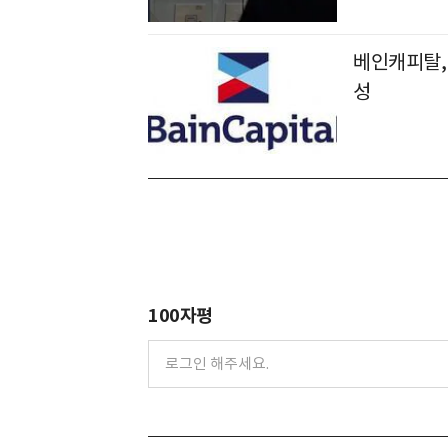
베인캐피탈, 
성
100자평