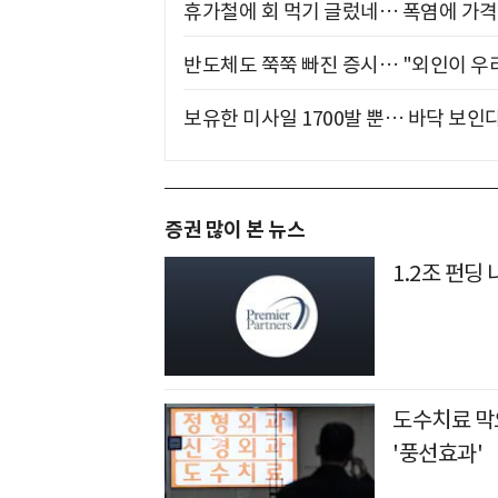
휴가철에 회 먹기 글렀네… 폭염에 가격 
반도체도 쭉쭉 빠진 증시… "외인이 우리
보유한 미사일 1700발 뿐… 바닥 보인다
증권 많이 본 뉴스
1.2조 펀딩
도수치료 막
'풍선효과'