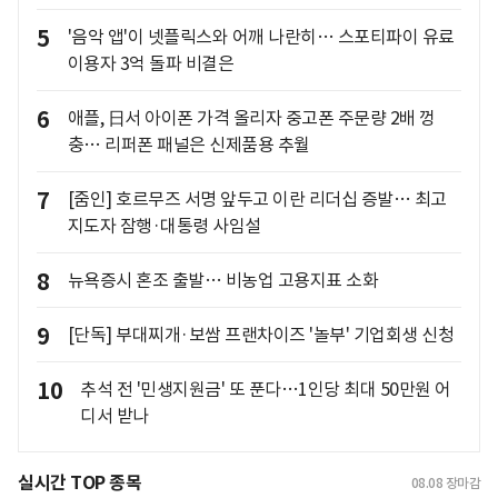
5
'음악 앱'이 넷플릭스와 어깨 나란히… 스포티파이 유료
이용자 3억 돌파 비결은
6
애플, 日서 아이폰 가격 올리자 중고폰 주문량 2배 껑
충… 리퍼폰 패널은 신제품용 추월
7
[줌인] 호르무즈 서명 앞두고 이란 리더십 증발… 최고
지도자 잠행·대통령 사임설
8
뉴욕증시 혼조 출발… 비농업 고용지표 소화
9
[단독] 부대찌개·보쌈 프랜차이즈 '놀부' 기업회생 신청
10
추석 전 '민생지원금' 또 푼다…1인당 최대 50만원 어
디서 받나
실시간 TOP 종목
08.08
장마감