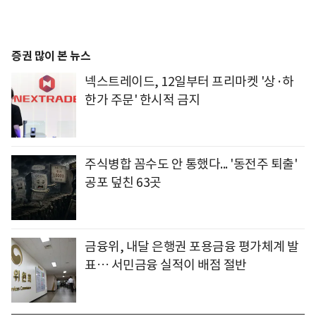
증권 많이 본 뉴스
넥스트레이드, 12일부터 프리마켓 '상·하
한가 주문' 한시적 금지
주식병합 꼼수도 안 통했다... '동전주 퇴출'
공포 덮친 63곳
금융위, 내달 은행권 포용금융 평가체계 발
표… 서민금융 실적이 배점 절반