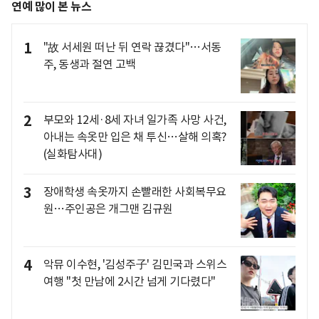
연예 많이 본 뉴스
1
"故 서세원 떠난 뒤 연락 끊겼다"…서동
주, 동생과 절연 고백
2
부모와 12세·8세 자녀 일가족 사망 사건,
아내는 속옷만 입은 채 투신…살해 의혹?
(실화탐사대)
3
장애학생 속옷까지 손빨래한 사회복무요
원…주인공은 개그맨 김규원
4
악뮤 이수현, '김성주子' 김민국과 스위스
여행 "첫 만남에 2시간 넘게 기다렸다"