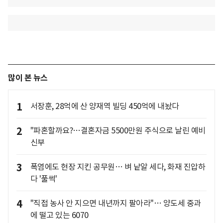
많이 본 뉴스
1
서장훈, 28억에 산 양재역 빌딩 450억에 내놨다
2
"파혼할까요?…결혼자금 5500만원 주식으로 날린 예비
신부
3
폭염에도 현장 지킨 공무원… 벼 낱알 세다, 화재 진압하
다 '풀썩'
4
"직접 농사 안 지으면 내년까지 팔아라"… 양도세 중과
에 떨고 있는 6070