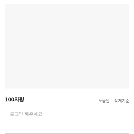
100자평
도움말
삭제기준