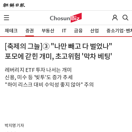
재테크
증권
부동산
IT
금융
산업
중소기업·벤
[축제의 그늘]③ "나만 빼고 다 벌었나"
포모에 갇힌 개미, 초고위험 '막차 베팅'
레버리지 ETF 투자 나서는 개미
신용, 미수 등 '빚투'도 증가 추세
"하이 리스크 대비 수익성 좋지 않아" 주의
박지영 기자