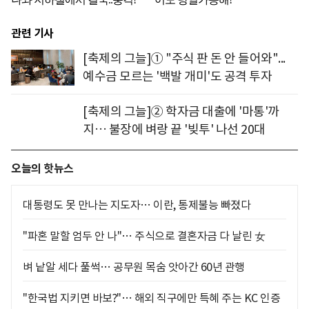
관련 기사
[축제의 그늘]① "주식 판 돈 안 들어와"...
예수금 모르는 '백발 개미'도 공격 투자
[축제의 그늘]② 학자금 대출에 '마통'까
지… 불장에 벼랑 끝 '빚투' 나선 20대
오늘의 핫뉴스
대통령도 못 만나는 지도자… 이란, 통제불능 빠졌다
"파혼 말할 엄두 안 나"… 주식으로 결혼자금 다 날린 女
벼 낱알 세다 풀썩… 공무원 목숨 앗아간 60년 관행
"한국법 지키면 바보?"… 해외 직구에만 특혜 주는 KC 인증