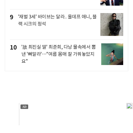
9
'재벌 3세' 바이브는 달라.. 올데프 애니, 블
랙 시크의 정석
10
'故 최진실 딸' 최준희, 다낭 물속에서 뽐
낸 '뼈말라'…"여름 몸매 잘 가꿔놓았지
요"
개인정보처리방침
앱설치(Android)