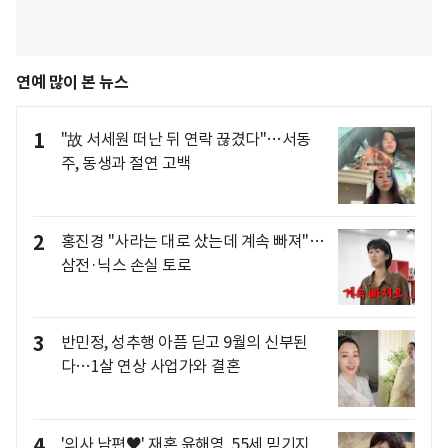
연예 많이 본 뉴스
1
"故 서세원 떠난 뒤 연락 끊겼다"…서동
주, 동생과 절연 고백
2
홍진경 "사라는 대로 샀는데 계속 빠져"…
삼전·닉스 손실 토로
3
반민정, 성추행 아픔 딛고 9월의 신부된
다…1살 연상 사업가와 결혼
4
'의사 남편♥' 재혼 윤해영, 55세 믿기지