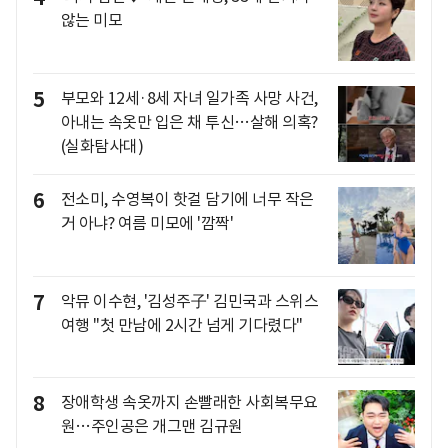
않는 미모
5
부모와 12세·8세 자녀 일가족 사망 사건,
아내는 속옷만 입은 채 투신…살해 의혹?
(실화탐사대)
6
전소미, 수영복이 핫걸 담기에 너무 작은
거 아냐? 여름 미모에 '깜짝'
7
악뮤 이수현, '김성주子' 김민국과 스위스
여행 "첫 만남에 2시간 넘게 기다렸다"
8
장애학생 속옷까지 손빨래한 사회복무요
원…주인공은 개그맨 김규원