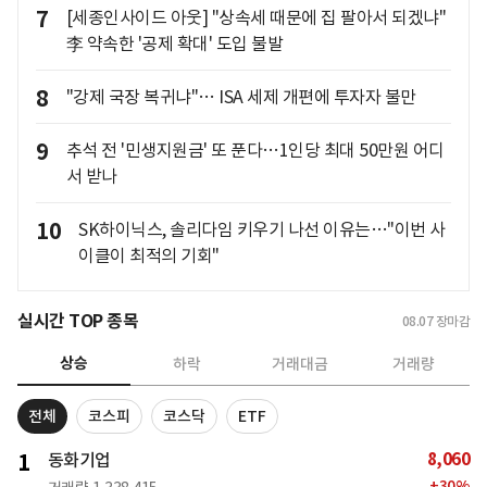
7
[세종인사이드 아웃] "상속세 때문에 집 팔아서 되겠냐"
李 약속한 '공제 확대' 도입 불발
8
"강제 국장 복귀냐"… ISA 세제 개편에 투자자 불만
9
추석 전 '민생지원금' 또 푼다…1인당 최대 50만원 어디
서 받나
10
SK하이닉스, 솔리다임 키우기 나선 이유는…"이번 사
이클이 최적의 기회"
실시간 TOP 종목
08.07
장마감
상승
하락
거래대금
거래량
전체
코스피
코스닥
ETF
8,060
1
동화기업
+
30
%