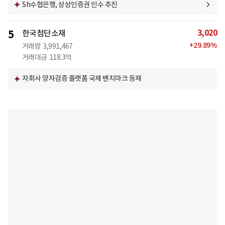
Sh수협은행, 상상인증권 인수 추진
3,020
5
한국첨단소재
+
29.89
%
거래량
3,991,467
거래대금
118.3억
자회사 양자검증 플랫폼 국제 벤치마크 등재