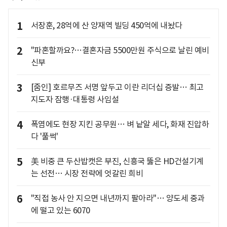
1
서장훈, 28억에 산 양재역 빌딩 450억에 내놨다
2
"파혼할까요?…결혼자금 5500만원 주식으로 날린 예비
신부
3
[줌인] 호르무즈 서명 앞두고 이란 리더십 증발… 최고
지도자 잠행·대통령 사임설
4
폭염에도 현장 지킨 공무원… 벼 낱알 세다, 화재 진압하
다 '풀썩'
5
美 비중 큰 두산밥캣은 부진, 신흥국 뚫은 HD건설기계
는 선전… 시장 전략에 엇갈린 희비
6
"직접 농사 안 지으면 내년까지 팔아라"… 양도세 중과
에 떨고 있는 6070