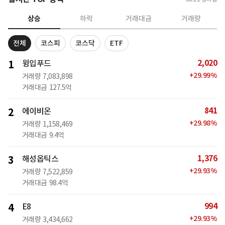
상승
하락
거래대금
거래량
전체
코스피
코스닥
ETF
2,020
1
윙입푸드
+
29.99
%
거래량
7,083,898
거래대금
127.5억
841
2
에이비온
+
29.98
%
거래량
1,158,469
거래대금
9.4억
1,376
3
해성옵틱스
+
29.93
%
거래량
7,522,859
거래대금
98.4억
994
4
E8
+
29.93
%
거래량
3,434,662