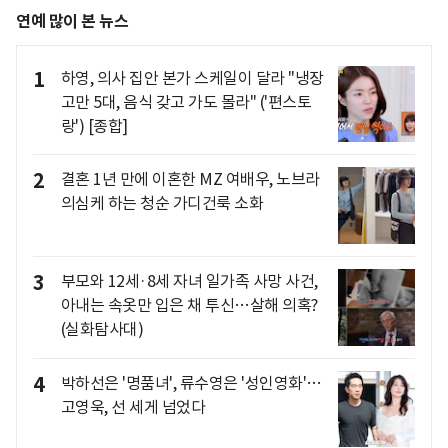
연예 많이 본 뉴스
1
하영, 의사 집안 본가 스케일이 달라 "냉장
고만 5대, 음식 갖고 가도 몰라" ('편스토
랑') [종합]
2
결혼 1년 만에 이혼한 MZ 여배우, 노브라
의심케 하는 청순 가디건룩 소화
3
부모와 12세·8세 자녀 일가족 사망 사건,
아내는 속옷만 입은 채 투신…살해 의혹?
(실화탐사대)
4
박하선은 '명품녀', 류수영은 '성인영화'…
고영욱, 선 세게 넘었다