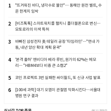
1
"뜨거워진 바다, 냉각수로 불안"… 동해안 원전 벨트, 수
온 한계치 임박
2
[비즈톡톡] 스마트워치를 펼치니 폴더블폰으로 변신…
모토로라의 이색 특허
3
바빠진 삼성전자 美 테일러 공장 '타임라인'…"연내 가
동, 내년 양산 확대 계획 윤곽"
4
'본격 출하' 엔비디아 베라 루빈, 원가의 62%는 메모
리… "HBM4보다 비중 큰 소캠2"
5
코인 프로젝트 3번 실패한 싸이월드, 또 신규 사업 발표
6
[100세 과학] 대기 오염이 관절염 악화시킨다…서울대
병원 연구 결과
실시간 TOP 종목
08.11
장마감