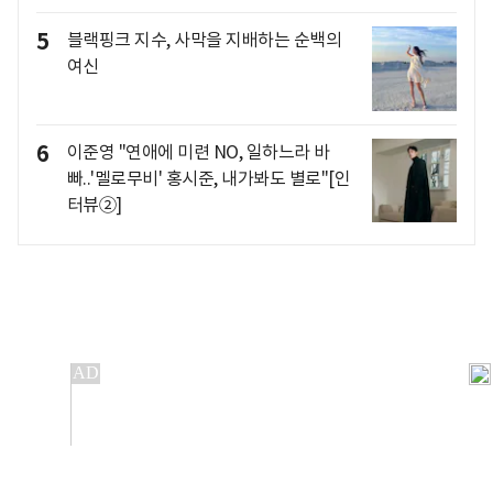
5
블랙핑크 지수, 사막을 지배하는 순백의
여신
6
이준영 "연애에 미련 NO, 일하느라 바
빠..'멜로무비' 홍시준, 내가봐도 별로"[인
터뷰②]
개인정보처리방침
앱설치(Android)
본 사이트의 주가 시세정보는 정보 제공 목적이며, 오류가