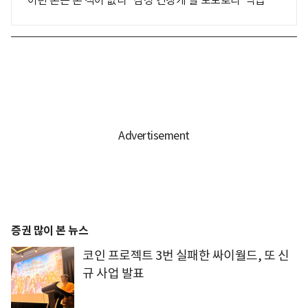
"이런 폰은 본 적이 없다" 삼성 긴장케 할 모토로라 '역습'
증권 많이 본 뉴스
코인 프로젝트 3번 실패한 싸이월드, 또 신
규 사업 발표