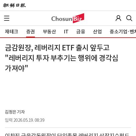
재테크
증권
부동산
IT
금융
산업
중소기업·벤
금감원장, 레버리지 ETF 출시 앞두고
"레버리지 투자 부추기는 행위에 경각심
가져야"
김정은 기자
입력
2026.05.19. 08:39
이찬진 금융감독원장이 단일종목 레버리지 상장지수펀드