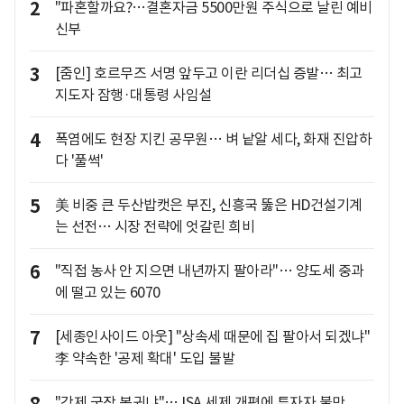
2
"파혼할까요?…결혼자금 5500만원 주식으로 날린 예비
신부
3
[줌인] 호르무즈 서명 앞두고 이란 리더십 증발… 최고
지도자 잠행·대통령 사임설
4
폭염에도 현장 지킨 공무원… 벼 낱알 세다, 화재 진압하
다 '풀썩'
5
美 비중 큰 두산밥캣은 부진, 신흥국 뚫은 HD건설기계
는 선전… 시장 전략에 엇갈린 희비
6
"직접 농사 안 지으면 내년까지 팔아라"… 양도세 중과
에 떨고 있는 6070
7
[세종인사이드 아웃] "상속세 때문에 집 팔아서 되겠냐"
李 약속한 '공제 확대' 도입 불발
"강제 국장 복귀냐"… ISA 세제 개편에 투자자 불만