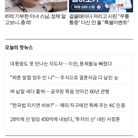
오늘의 핫뉴스
대통령도 못 만나는 지도자… 이란, 통제불능 빠졌다
"파혼 말할 엄두 안 나"… 주식으로 결혼자금 다 날린 女
벼 낱알 세다 풀썩… 공무원 목숨 앗아간 60년 관행
"한국법 지키면 바보?"… 해외 직구에만 특혜 주는 KC 인증
28억에 산 빌딩 450억에 내놨다, '투자의 신' 내린 서장훈