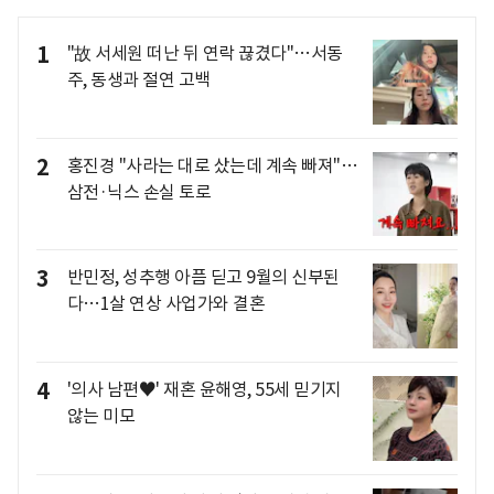
1
"故 서세원 떠난 뒤 연락 끊겼다"…서동
주, 동생과 절연 고백
2
홍진경 "사라는 대로 샀는데 계속 빠져"…
삼전·닉스 손실 토로
3
반민정, 성추행 아픔 딛고 9월의 신부된
다…1살 연상 사업가와 결혼
4
'의사 남편♥' 재혼 윤해영, 55세 믿기지
않는 미모