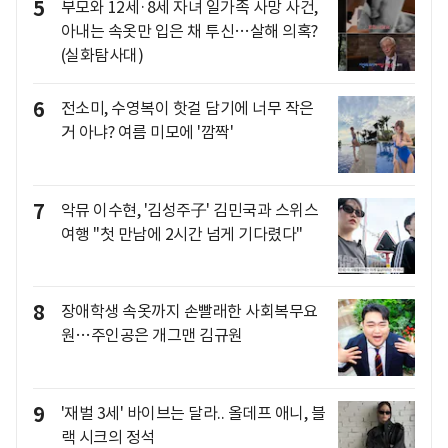
5
부모와 12세·8세 자녀 일가족 사망 사건,
아내는 속옷만 입은 채 투신…살해 의혹?
(실화탐사대)
6
전소미, 수영복이 핫걸 담기에 너무 작은
거 아냐? 여름 미모에 '깜짝'
7
악뮤 이수현, '김성주子' 김민국과 스위스
여행 "첫 만남에 2시간 넘게 기다렸다"
8
장애학생 속옷까지 손빨래한 사회복무요
원…주인공은 개그맨 김규원
9
'재벌 3세' 바이브는 달라.. 올데프 애니, 블
랙 시크의 정석