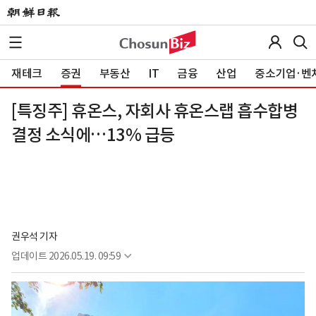
재테크
증권
부동산
IT
금융
산업
중소기업·벤
[특징주] 휴온스, 자회사 휴온스랩 흡수합병
결정 소식에…13% 급등
권우석 기자
업데이트
2026.05.19. 09:59