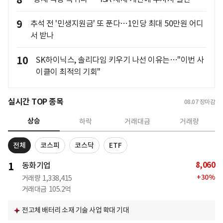
8
9
추석 전 '민생지원금' 또 푼다…1인당 최대 50만원 어디
서 받나
10
SK하이닉스, 솔리다임 키우기 나선 이유는…"이번 사
이클이 최적의 기회"
실시간 TOP 종목
08.07
장마감
상승
하락
거래대금
거래량
전체
코스피
코스닥
ETF
8,060
1
동화기업
+
30
%
거래량
1,338,415
거래대금
105.2억
전고체 배터리 소재 기술 사업 확대 기대