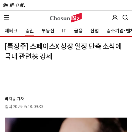
재테크
증권
부동산
IT
금융
산업
중소기업·벤
[특징주] 스페이스X 상장 일정 단축 소식에
국내 관련株 강세
박지윤 기자
입력
2026.05.18. 09:33