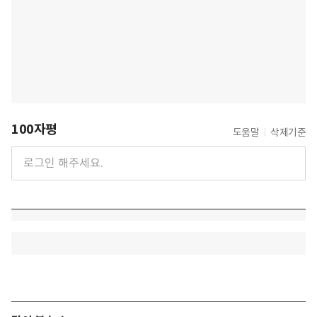
100자평
도움말
삭제기준