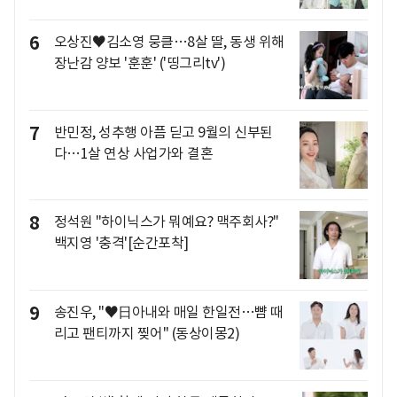
6
오상진♥김소영 뭉클…8살 딸, 동생 위해
장난감 양보 '훈훈' ('띵그리tv')
7
반민정, 성추행 아픔 딛고 9월의 신부된
다…1살 연상 사업가와 결혼
8
정석원 "하이닉스가 뭐예요? 맥주회사?"
백지영 '충격'[순간포착]
9
송진우, "♥日아내와 매일 한일전…뺨 때
리고 팬티까지 찢어" (동상이몽2)