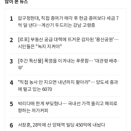
많이 본 뉴스
1
압구정현대, 직접 증여가 매각 후 현금 증여보다 세금 7
억 덜 낸다…계산기 두드리는 강남 고령층
2
[르포] 부동산 공급 대책에 뜨거운 감자된 '용산공원'…
시민들은 "녹지 지켜야"
3
[주간 특산물] 폭염을 이겨내는 푸릇함… '대관령 배추·
무'
4
"직접 농사 안 지으면 내년까지 팔아라"… 양도세 중과
에 떨고 있는 6070
5
박리다매 한계 부딪혔나… 국내선 가격 올리고 해외로
향하는 저가커피
6
서장훈, 28억에 산 양재역 빌딩 450억에 내놨다