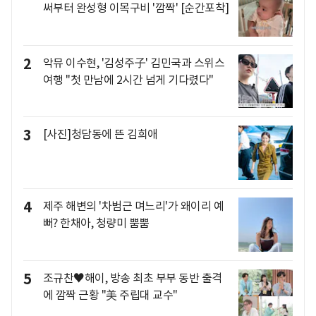
써부터 완성형 이목구비 '깜짝' [순간포착]
2
악뮤 이수현, '김성주子' 김민국과 스위스
여행 "첫 만남에 2시간 넘게 기다렸다"
3
[사진]청담동에 뜬 김희애
4
제주 해변의 '차범근 며느리'가 왜이리 예
뻐? 한채아, 청량미 뿜뿜
5
조규찬♥해이, 방송 최초 부부 동반 출격
에 깜짝 근황 "美 주립대 교수"