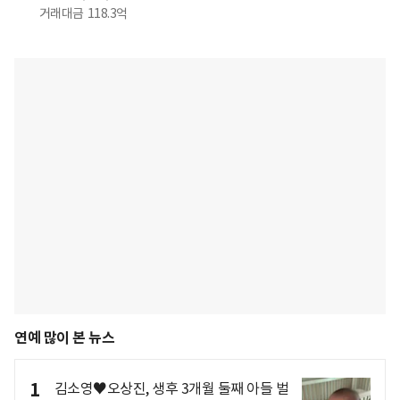
거래대금
118.3억
연예 많이 본 뉴스
1
김소영♥오상진, 생후 3개월 둘째 아들 벌