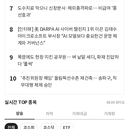
7
도수치료 막으니 신장분사·체외충격파로… 비급여 '풍
선효과'
8
[인터뷰] 美 DARPA AI 사이버 챌린지 1위 이끈 김태수
마이크로소프트 부사장 "AI 모델보다 중요한건 운영 체
계와 거버넌스"
9
폭염에도 현장 지킨 공무원… 벼 낱알 세다, 화재 진압하
다 '풀썩'
10
'추진위원장 해임' 올림픽선수촌 재건축… 송파구, 직
무대행 체제 승인
실시간 TOP 종목
08.08
장마감
상승
하락
거래대금
거래량
전체
코스피
코스닥
ETF