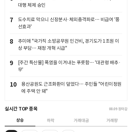
대행 체제 승인
7
도수치료 막으니 신장분사·체외충격파로… 비급여 '풍
선효과'
8
추미애 "국가직 소방공무원 인건비, 경기도가 1조원 이
상 부담… 재정 개혁 시급"
9
[주간 특산물] 폭염을 이겨내는 푸릇함… '대관령 배추·
무'
10
용산공원도 근조화환이 덮었다… 주민들 "어린이정원
에 주택 안 돼"
실시간 TOP 종목
08.09
장마감
상승
하락
거래대금
거래량