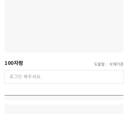
100자평
도움말
삭제기준