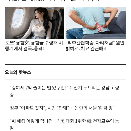
오늘의 핫뉴스
"증여세 7억 줄이는 법 있구먼!" 계산기 두드리는 강남 고령
층
정부 "아파트 짓자", 시민 "안돼"… 논란의 서울 '황금 땅'
"AI 해킹 어떻게 막냐면…" 美 대회 1위한 韓 천재교수의 통
찰