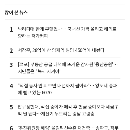
많이 본 뉴스
1
박리다매 한계 부딪혔나… 국내선 가격 올리고 해외로
향하는 저가커피
2
서장훈, 28억에 산 양재역 빌딩 450억에 내놨다
3
[르포] 부동산 공급 대책에 뜨거운 감자된 '용산공원'…
시민들은 "녹지 지켜야"
4
"직접 농사 안 지으면 내년까지 팔아라"… 양도세 중과
에 떨고 있는 6070
5
압구정현대, 직접 증여가 매각 후 현금 증여보다 세금 7
억 덜 낸다…계산기 두드리는 강남 고령층
6
'추진위원장 해임' 올림픽선수촌 재건축… 송파구, 직무