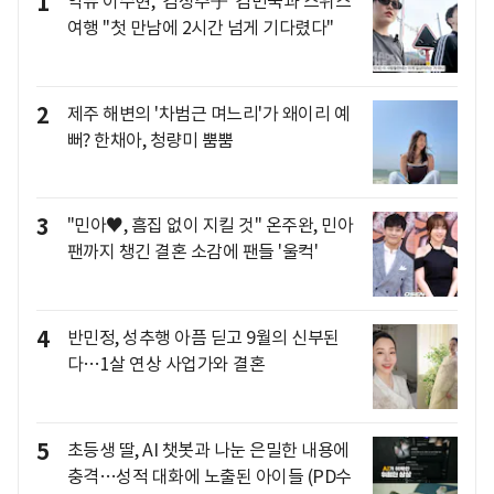
1
악뮤 이수현, '김성주子' 김민국과 스위스
여행 "첫 만남에 2시간 넘게 기다렸다"
2
제주 해변의 '차범근 며느리'가 왜이리 예
뻐? 한채아, 청량미 뿜뿜
3
"민아♥, 흠집 없이 지킬 것" 온주완, 민아
팬까지 챙긴 결혼 소감에 팬들 '울컥'
4
반민정, 성추행 아픔 딛고 9월의 신부된
다…1살 연상 사업가와 결혼
5
초등생 딸, AI 챗봇과 나눈 은밀한 내용에
충격…성적 대화에 노출된 아이들 (PD수