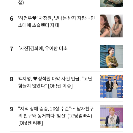
첩)
6
'하정우♥' 차정원, 빛나는 반지 자랑…민
소매에 초슬렌더 자태
7
[사진]김희애, 우아한 미소
8
백지영, ♥정석원 마약 사건 언급.."고난
힘들지 않았다" [Oh!쎈 이슈]
9
"지적 장애 중증, 10살 수준"… 남자친구
의 친구와 동거하다 '임신' ('고딩엄빠4')
[Oh!쎈 리뷰]