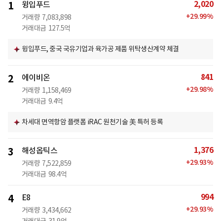
2,020
1
윙입푸드
+
29.99
%
거래량
7,083,898
거래대금
127.5억
윙입푸드, 중국 국유기업과 육가공 제품 위탁생산계약 체결
841
2
에이비온
+
29.98
%
거래량
1,158,469
거래대금
9.4억
차세대 면역항암 플랫폼 iRAC 원천기술 美 특허 등록
1,376
3
해성옵틱스
+
29.93
%
거래량
7,522,859
거래대금
98.4억
994
4
E8
+
29.93
%
거래량
3,434,662