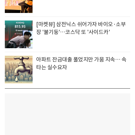
[마켓뷰] 삼전닉스 쉬어가자 바이오·소부
장 '불기둥'…코스닥 또 '사이드카'
아파트 잔금대출 풀었지만 가뭄 지속… 속
타는 실수요자