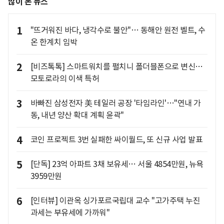
많이 본 뉴스
1
"뜨거워진 바다, 냉각수로 불안"… 동해안 원전 벨트, 수
온 한계치 임박
2
[비즈톡톡] 스마트워치를 펼치니 폴더블폰으로 변신…
모토로라의 이색 특허
3
바빠진 삼성전자 美 테일러 공장 '타임라인'…"연내 가
동, 내년 양산 확대 계획 윤곽"
4
코인 프로젝트 3번 실패한 싸이월드, 또 신규 사업 발표
5
[단독] 23억 아파트 3채 보유세… 서울 4854만원, 뉴욕
3959만원
6
[인터뷰] 이관옥 싱가포르국립대 교수 "고가주택 누진
과세는 부유세에 가까워"