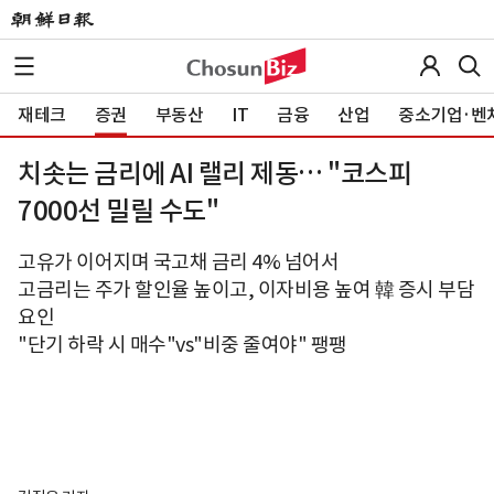
재테크
증권
부동산
IT
금융
산업
중소기업·벤
치솟는 금리에 AI 랠리 제동… "코스피
7000선 밀릴 수도"
고유가 이어지며 국고채 금리 4% 넘어서
고금리는 주가 할인율 높이고, 이자비용 높여 韓 증시 부담
요인
"단기 하락 시 매수"vs"비중 줄여야" 팽팽