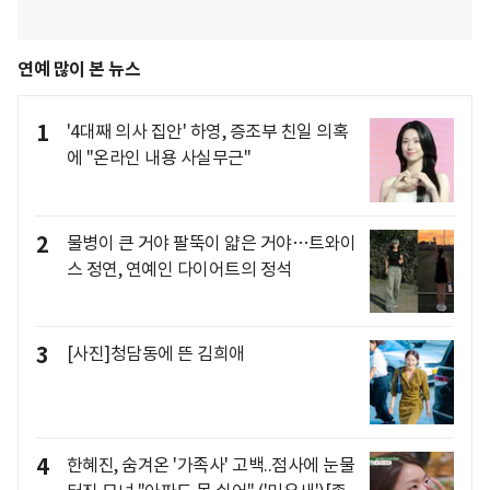
연예 많이 본 뉴스
1
'4대째 의사 집안' 하영, 증조부 친일 의혹
에 "온라인 내용 사실무근"
2
물병이 큰 거야 팔뚝이 얇은 거야…트와이
스 정연, 연예인 다이어트의 정석
3
[사진]청담동에 뜬 김희애
4
한혜진, 숨겨온 '가족사' 고백..점사에 눈물