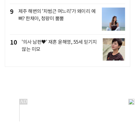
9
제주 해변의 '차범근 며느리'가 왜이리 예
뻐? 한채아, 청량미 뿜뿜
10
'의사 남편♥' 재혼 윤해영, 55세 믿기지
않는 미모
개인정보처리방침
앱설치(Android)
본 사이트의 주가 시세정보는 정보 제공 목적이며, 오류가