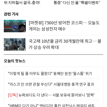
관련 기사
[마켓뷰] 7500선 방어한 코스피… 오늘도
개미는 삼성전자 매수
국고채 10년물 금리 30개월만에 최고… 물
가 상승 우려 확대
오늘의 핫뉴스
"이렇게 될 줄 아무도 몰랐다" 동해안 원전 '올스톱' 위기
"마스크 안 쓰면 관절 쑤신다" 서울대병원 충격 연구 결과
[단독]
뉴욕보다도 더 낸다… 서울 보유세 뜯어보니 '깜짝'
"HBM이 다가 아냐" 엔비디아 홀린 삼전닉스 메모리 세트