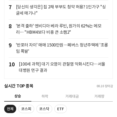
7
[당신의 생각은] 집 2채 부부도 청약 허용? 1인가구 "싱
글세 매기나"
8
'본격 출하' 엔비디아 베라 루빈, 원가의 62%는 메모
리… "HBM4보다 비중 큰 소캠2"
9
'반포터 자이' 매매 1500만원…폐버스 청년주택에 '조롱
밈 폭발'
10
[100세 과학] 대기 오염이 관절염 악화시킨다…서울
대병원 연구 결과
실시간 TOP 종목
08.10
장마감
상승
하락
거래대금
거래량
전체
코스피
코스닥
ETF