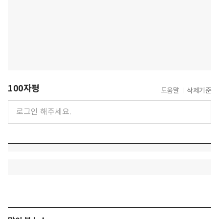
100자평
도움말
삭제기준