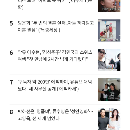
터진 모녀 "아파도 못 쉬어" ('미우새')[종
합]
5
방은희 "두 번의 결혼 실패..아들 허락받고
이혼 결심" ('특종세상')
6
악뮤 이수현, '김성주子' 김민국과 스위스
여행 "첫 만남에 2시간 넘게 기다렸다"
7
'구독자 약 200만' 에픽하이, 유튜브 대박
났다! 새 사무실 공개 ('에픽카세')
8
박하선은 '명품녀', 류수영은 '성인영화'…
고영욱, 선 세게 넘었다