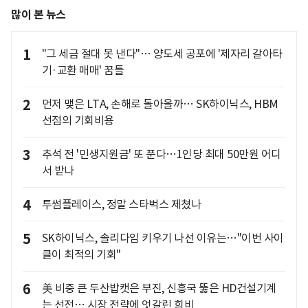
많이 본 뉴스
1
"그 세금 절대 못 낸다"… 양도세 공포에 '제자리 갈아타
기·교환 매매' 꿈틀
2
먼저 맺은 LTA, 손해로 돌아올까… SK하이닉스, HBM
선점의 기회비용
3
추석 전 '민생지원금' 또 푼다…1인당 최대 50만원 어디
서 받나
4
투썸플레이스, 정말 스타벅스 제쳤나
5
SK하이닉스, 솔리다임 키우기 나선 이유는…"이번 사이
클이 최적의 기회"
6
美 비중 큰 두산밥캣은 부진, 신흥국 뚫은 HD건설기계
는 선전… 시장 전략에 엇갈린 희비