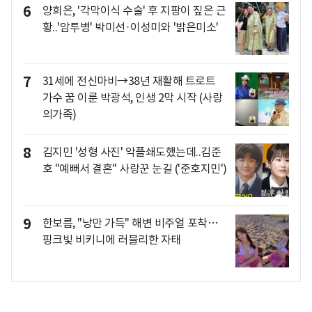
6
양희은, '각막이식 수술' 후 지팡이 짚은 근
황..'암투병' 박미선·이성미와 '밝은미소'
7
31세에 전신마비→38년 재활해 트로트
가수 꿈 이룬 박광석, 인생 2막 시작 (사랑
의가족)
8
김지민 '성형 사진' 악플쇄도했는데..김준
호 "예뻐서 결혼" 사랑꾼 눈길 ('준호지민')
9
한보름, "낭만 가득" 해변 비주얼 포착…
핑크빛 비키니에 러블리한 자태