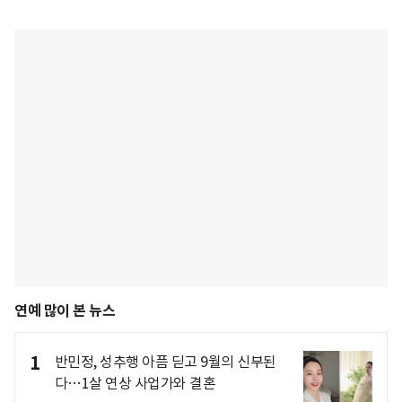
연예 많이 본 뉴스
1
반민정, 성추행 아픔 딛고 9월의 신부된
다…1살 연상 사업가와 결혼