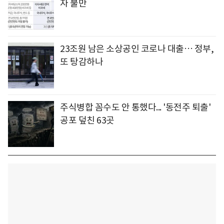
자 불만
23조원 남은 소상공인 코로나 대출… 정부,
또 탕감하나
주식병합 꼼수도 안 통했다... '동전주 퇴출'
공포 덮친 63곳