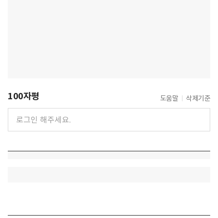
100자평
도움말
삭제기준