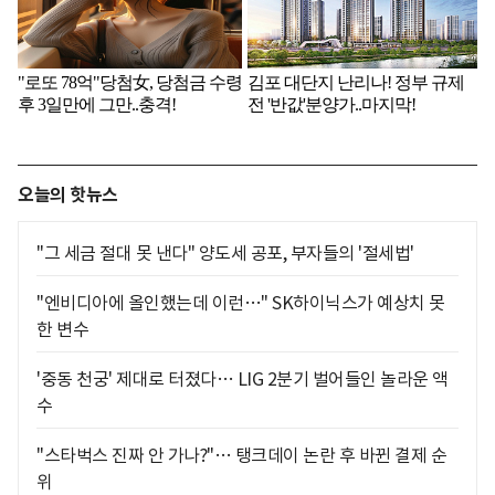
오늘의 핫뉴스
"그 세금 절대 못 낸다" 양도세 공포, 부자들의 '절세법'
"엔비디아에 올인했는데 이런…" SK하이닉스가 예상치 못
한 변수
'중동 천궁' 제대로 터졌다… LIG 2분기 벌어들인 놀라운 액
수
"스타벅스 진짜 안 가나?"… 탱크데이 논란 후 바뀐 결제 순
위