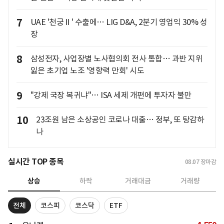
7
UAE '천궁Ⅱ' 수출에… LIG D&A, 2분기 영업익 30% 성
장
8
삼성전자, 사업장별 노사협의회 전사 통합… 과반 지위
잃은 초기업 노조 '영향력 만회' 시도
9
"강제 국장 복귀냐"… ISA 세제 개편에 투자자 불만
10
23조원 남은 소상공인 코로나 대출… 정부, 또 탕감하
나
실시간 TOP 종목
08.07
장마감
상승
하락
거래대금
거래량
전체
코스피
코스닥
ETF