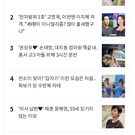
2
'전자발찌 1호' 고영욱, 이번엔 이지혜 저
격.."49평이 미니멀리즘? 많이 출세했구
나"
3
'권상우♥' 손태영, 대치동 엄마랑 똑같네..
美서 고3 아들 위해 3시간 운전
4
전소미 맞아? '갑자기' 이런 모습은 처음...
화보가 된 수영복 자태
5
'의사 남편♥' 재혼 윤해영, 55세 믿기지
않는 미모