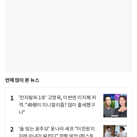
연예 많이 본 뉴스
1
'전자발찌 1호' 고영욱, 이번엔 이지혜 저
격.."49평이 미니멀리즘? 많이 출세했구
나"
2
'술 빚는 윤주모' 윤나라 셰프 "이찬원의
미래 아내가 부럽다" 깜짝 발언 (편스토