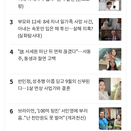
랑)
3
부모와 12세·8세 자녀 일가족 사망 사건,
아내는 속옷만 입은 채 투신…살해 의혹?
(실화탐사대)
4
"故 서세원 떠난 뒤 연락 끊겼다"…서동
주, 동생과 절연 고백
5
반민정, 성추행 아픔 딛고 9월의 신부된
다…1살 연상 사업가와 결혼
6
브라이언, '100억 탕진' 서인영에 부러
움.."난 천만원도 못 벌어" (개과천선)