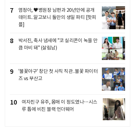
7
염정아, ♥병원장 남편과 20년만에 공개
데이트..알고보니 둘만의 생일 파티 [핫피
플]
8
박서진, 축사 냄새에 "코 실리콘이 녹을 만
큼 마비 돼" (살림남)
9
'불꽃야구' 창단 첫 사직 직관..불꽃 파이터
즈 vs 부산고
10
여자친구 유주, 몸매 이 정도였나…시스
루 톱에 비친 블랙 언더웨어