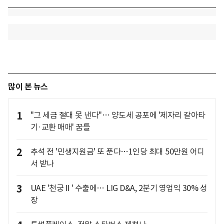
많이 본 뉴스
1
"그 세금 절대 못 낸다"… 양도세 공포에 '제자리 갈아타
기·교환 매매' 꿈틀
2
추석 전 '민생지원금' 또 푼다…1인당 최대 50만원 어디
서 받나
3
UAE '천궁Ⅱ' 수출에… LIG D&A, 2분기 영업익 30% 성
장