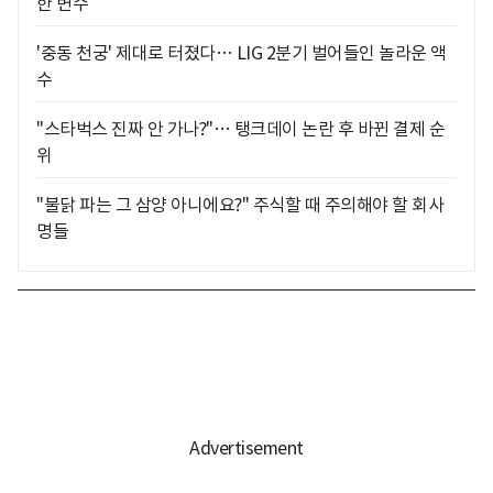
한 변수
'중동 천궁' 제대로 터졌다… LIG 2분기 벌어들인 놀라운 액
수
"스타벅스 진짜 안 가나?"… 탱크데이 논란 후 바뀐 결제 순
위
"불닭 파는 그 삼양 아니에요?" 주식할 때 주의해야 할 회사
명들