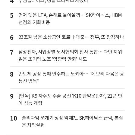
4
투썸플레이스, 정말 스타벅스 제쳤나
5
먼저 맺은 LTA, 손해로 돌아올까… SK하이닉스, HBM
선점의 기회비용
6
23조원 남은 소상공인 코로나 대출… 정부, 또 탕감하나
7
삼성전자, 사업장별 노사협의회 전사 통합… 과반 지위
잃은 초기업 노조 '영향력 만회' 시도
8
반도체 공장 통째 인수하는 노키아… "메모리 다음은 광
통신 병목"
9
[단독] K9 자주포 수출 공신 'K10 탄약운반차', 21년 만
에 성능 개량
10
솔리다임 쪼개기 상장 악재?... SK하이닉스 급락, 본질
은 차익실현