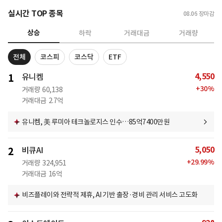
실시간 TOP 종목
08.06
장마감
상승
하락
거래대금
거래량
전체
코스피
코스닥
ETF
4,550
1
유니켐
+
30
%
거래량
60,138
거래대금
2.7억
유니켐, 美 루미아 테크놀로지스 인수…85억7400만원
5,050
2
비큐AI
+
29.99
%
거래량
324,951
거래대금
16억
비즈플레이와 전략적 제휴, AI 기반 출장·경비 관리 서비스 고도화