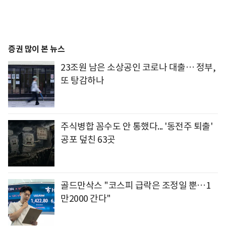
증권 많이 본 뉴스
23조원 남은 소상공인 코로나 대출… 정부,
또 탕감하나
주식병합 꼼수도 안 통했다... '동전주 퇴출'
공포 덮친 63곳
골드만삭스 "코스피 급락은 조정일 뿐…1
만2000 간다"