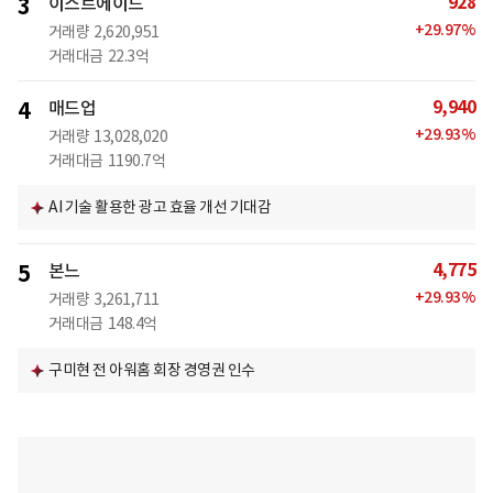
928
3
이스트에이드
+
29.97
%
거래량
2,620,951
거래대금
22.3억
9,940
4
매드업
+
29.93
%
거래량
13,028,020
거래대금
1190.7억
AI 기술 활용한 광고 효율 개선 기대감
4,775
5
본느
+
29.93
%
거래량
3,261,711
거래대금
148.4억
구미현 전 아워홈 회장 경영권 인수