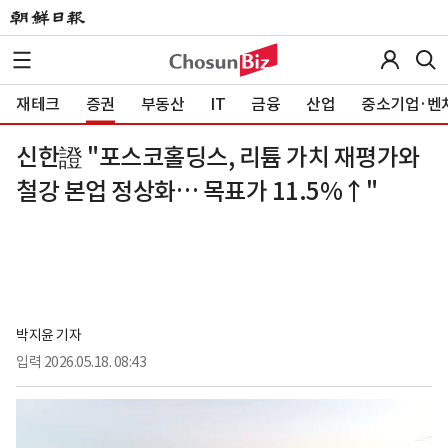
재테크
증권
부동산
IT
금융
산업
중소기업·벤
신한證 "포스코홀딩스, 리튬 가치 재평가와
철강 본업 정상화… 목표가 11.5%↑"
박지윤 기자
입력
2026.05.18. 08:43