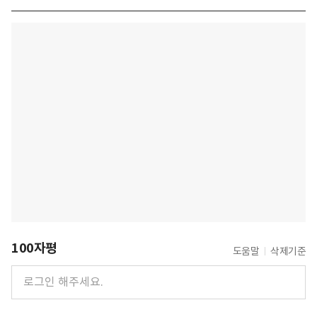
100자평
도움말
삭제기준