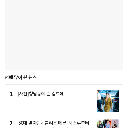
연예 많이 본 뉴스
1
[사진]청담동에 뜬 김희애
2
'50대 맞아?' 샤를리즈 테론, 시스루부터