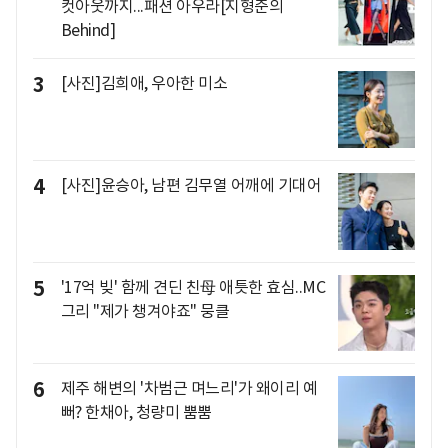
컷아웃까지...패션 아우라[지형준의
Behind]
3
[사진]김희애, 우아한 미소
4
[사진]윤승아, 남편 김무열 어깨에 기대어
5
'17억 빚' 함께 견딘 친母 애틋한 효심..MC
그리 "제가 챙겨야죠" 뭉클
6
제주 해변의 '차범근 며느리'가 왜이리 예
뻐? 한채아, 청량미 뿜뿜