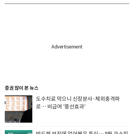
증권 많이 본 뉴스
도수치료 막으니 신장분사·체외충격파
로… 비급여 '풍선효과'
반도체 부진에 얼어붙은 투심… 8월 코스피