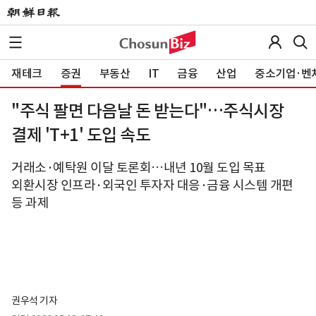
재테크
증권
부동산
IT
금융
산업
중소기업·벤
"주식 팔면 다음날 돈 받는다"…주식시장
결제 'T+1' 도입 속도
거래소·예탁원 이달 토론회…내년 10월 도입 목표
외환시장 인프라·외국인 투자자 대응·금융 시스템 개편
등 과제
권우석 기자