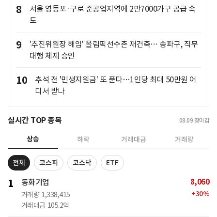
8
서울 영등포·구로 준공업지역에 2만7000가구 공급 속
도
9
'추진위원장 해임' 올림픽선수촌 재건축… 송파구, 직무
대행 체제 승인
10
추석 전 '민생지원금' 또 푼다…1인당 최대 50만원 어
디서 받나
실시간 TOP 종목
08.09
장마감
상승
하락
거래대금
거래량
전체
코스피
코스닥
ETF
8,060
1
동화기업
+
30
%
거래량
1,338,415
거래대금
105.2억