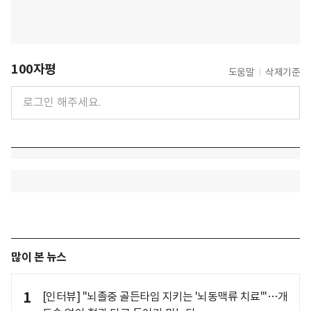
100자평
도움말
삭제기준
많이 본 뉴스
1
[인터뷰] "뇌졸중 골든타임 지키는 '뇌동맥류 치료'"…개