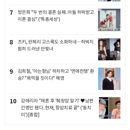
7
방은희 "두 번의 결혼 실패..아들 허락받고
이혼 결심" ('특종세상')
8
츠키, 란제리 고스룩도 소화하네…허벅지
훤히 드러낸 만찢녀
9
김희철, '아는형님' 하차하고 '연애전쟁' 환
승? "욕먹을 짓이다" 해명
10
강애리자 "재혼 후 '췌장암 말기' ♥남편
간병인 됐다..현재, 항암치료 끝" ('동치
미')[종합]