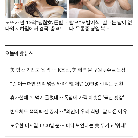
오늘의 핫뉴스
美 방산 기업도 '깜짝'… K조선, 美 배 띄울 구원투수로 등장
"말 어눌하면 빨리 병원 와라" 韓 매년 10만명 걸리는 질환
휴가철에 회 먹기 글렀네… 폭염에 가격 치솟은 '국민 횟감'
반도체도 쭉쭉 빠진 증시… "외인이 우리 희망" 말 나온 이유
보유한 미사일 1700발 뿐… 바닥 보인다는 美 무기고 '위태'